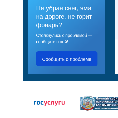
Не убран снег, яма
на дороге, не горит
фонарь?
Столкнулись с проблемой —
сообщите о ней!
Сообщить о проблеме