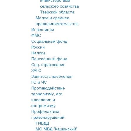
Министерством
сельского хозяйства
Тверской области
Малое и среднее
предпринимательство
Инвестиции
ФМС
Социальный фонд
России
Налоги
Пенсионный фонд
Соц. страхование
ЗАГС
Занятость населения
ГО и ЧС
Противодействие
терроризму, его
идеологии и
экстремизму
Профилактика
правонарушений
ГИБДД
МО МВД "Кашинский"