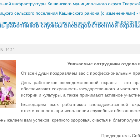
ной инфраструктуры Кашинского муниципального округа Тверской
ицкого сельского поселения Кашинского района (с изменениями)
-
шинского муниципального округа Тверской области от 26.06.2026
ень работников службы вневедомственной охран
16, 14:11
Уважаемые сотрудники отдела 
От всей души поздравляем вас с профессиональным пра
День работников вневедомственной охраны – это пра
обеспечивают сохранность государственного и частного
истории и культуры, а также принимают активное участи
Благодарим всех работников вневедомственной ох
ответственность при исполнении служебных обязанносте
ень желаем вам успехов, крепкого здоровья, счастья и благополучи
Председатель Соб