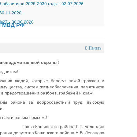
 области на 2025-2030 годы
-
02.07.2026
30.11.2020
 №27
-
30.06.2026
ы МВД РФ
Печать
вневедомственной охраны!
здником!
здник людей, которые берегут покой граждан и
 имущества, систем жизнеобеспечения, памятников
е в предотвращении разбоев, грабежей и краж.
раны района за добросовестный труд, высокую
й.
я вам и вашим семьям.!
Глава Кашинского района Г.Г. Баландин
рания депутатов Кашинского района Н.В. Леванова