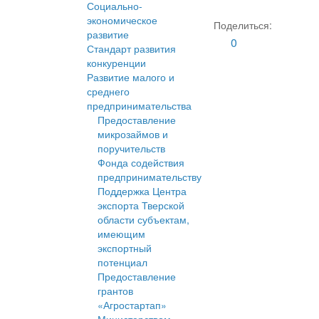
Социально-
экономическое
Поделиться:
развитие
0
Стандарт развития
конкуренции
Развитие малого и
среднего
предпринимательства
Предоставление
микрозаймов и
поручительств
Фонда содействия
предпринимательству
Поддержка Центра
экспорта Тверской
области субъектам,
имеющим
экспортный
потенциал
Предоставление
грантов
«Агростартап»