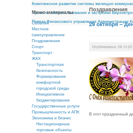
Комплексное развитие системы жилищно-коммуналь
Поздравления
Меню материалы
Правила землепользования и застройки Верхнетро
Приказ Финансового управления Администрации Ка
События
29 октября – Д
Местное
cамоуправление
Поздравления
Спорт
Опубликовано: 28.10.20
Транспорт
ЖКХ
Транспортная
безопасность
Формирование
комфортной
городской среды
Инициативное
бюджетирование
Государственные услуги
Промышленность и АПК
В этот праздничный д
Экономика и бизнес
Нестационарные
торговые объекты