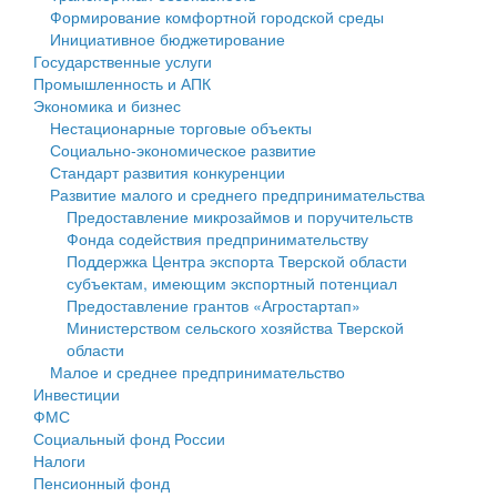
Формирование комфортной городской среды
Государственные услуги
Символика
муниципального округа Тверской области
Финансовое управление
Инициативное бюджетирование
Государственные услуги
Промышленность и АПК
Устав
Администрация Кашинского муниципального округа
Бюджет для граждан
Промышленность и АПК
Экономика и бизнес
Экономика и бизнес
Гостям округа
Тверской области
Имущество
Нестационарные торговые объекты
Социально-экономическое развитие
...
Туризм
Управление сельскими территориями
Выявление правообладателей ранее учтенных
Стандарт развития конкуренции
Развитие малого и среднего предпринимательства
Культура
Открытые данные
объектов недвижимости
Предоставление микрозаймов и поручительств
Фонда содействия предпринимательству
Образование
Работа с обращениями граждан
Имущественная поддержка субъектов малого и
Поддержка Центра экспорта Тверской области
субъектам, имеющим экспортный потенциал
Здравоохранение
Муниципальный контроль
среднего предпринимательства
Предоставление грантов «Агростартап»
Министерством сельского хозяйства Тверской
Социальная защита
Муниципальные услуги
Информационная поддержка субъектов малого и
области
Малое и среднее предпринимательство
Фотоальбом
Проекты административных регламентов
среднего предпринимательства
Инвестиции
ФМС
Антимонопольный комплаенс
Муниципальные программы
Социальный фонд России
Налоги
Противодействие коррупции
Контрольно-счетная палата
Пенсионный фонд