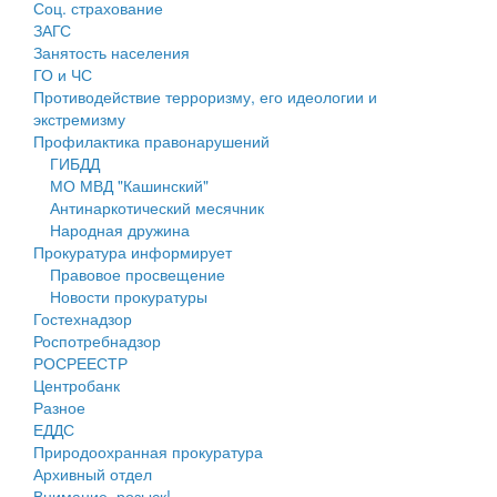
Соц. страхование
Персональные данные
ЗАГС
Занятость населения
Оценка регулирующего воздействия
ГО и ЧС
Противодействие терроризму, его идеологии и
Деятельность МУ
экстремизму
Профилактика правонарушений
Нормативы градостроительного проектирования
ГИБДД
МО МВД "Кашинский"
Правила землепользования и застройки
Антинаркотический месячник
Народная дружина
Генеральные планы
Прокуратура информирует
Правовое просвещение
Проекты планировки территории
Новости прокуратуры
Гостехнадзор
Собрание депутатов
Роспотребнадзор
РОСРЕЕСТР
Городское поселение
Центробанк
Разное
Сельские поселения
ЕДДС
Природоохранная прокуратура
Архивный отдел
Внимание, розыск!