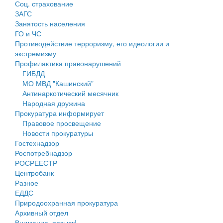
Соц. страхование
Персональные данные
ЗАГС
Занятость населения
Оценка регулирующего воздействия
ГО и ЧС
Противодействие терроризму, его идеологии и
Деятельность МУ
экстремизму
Профилактика правонарушений
Нормативы градостроительного проектирования
ГИБДД
МО МВД "Кашинский"
Правила землепользования и застройки
Антинаркотический месячник
Народная дружина
Генеральные планы
Прокуратура информирует
Правовое просвещение
Проекты планировки территории
Новости прокуратуры
Гостехнадзор
Собрание депутатов
Роспотребнадзор
РОСРЕЕСТР
Городское поселение
Центробанк
Разное
Сельские поселения
ЕДДС
Природоохранная прокуратура
Архивный отдел
Внимание, розыск!