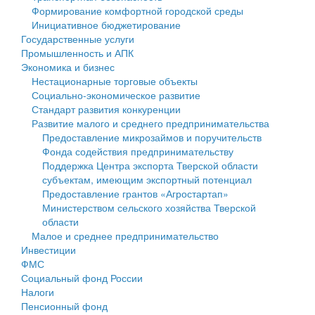
Формирование комфортной городской среды
Государственные услуги
Символика
муниципального округа Тверской области
Финансовое управление
Инициативное бюджетирование
Государственные услуги
Промышленность и АПК
Устав
Администрация Кашинского муниципального округа
Бюджет для граждан
Промышленность и АПК
Экономика и бизнес
Экономика и бизнес
Гостям округа
Тверской области
Имущество
Нестационарные торговые объекты
Социально-экономическое развитие
...
Туризм
Управление сельскими территориями
Выявление правообладателей ранее учтенных
Стандарт развития конкуренции
Развитие малого и среднего предпринимательства
Культура
Открытые данные
объектов недвижимости
Предоставление микрозаймов и поручительств
Фонда содействия предпринимательству
Образование
Работа с обращениями граждан
Имущественная поддержка субъектов малого и
Поддержка Центра экспорта Тверской области
субъектам, имеющим экспортный потенциал
Здравоохранение
Муниципальный контроль
среднего предпринимательства
Предоставление грантов «Агростартап»
Министерством сельского хозяйства Тверской
Социальная защита
Муниципальные услуги
Информационная поддержка субъектов малого и
области
Малое и среднее предпринимательство
Фотоальбом
Проекты административных регламентов
среднего предпринимательства
Инвестиции
ФМС
Антимонопольный комплаенс
Муниципальные программы
Социальный фонд России
Налоги
Противодействие коррупции
Контрольно-счетная палата
Пенсионный фонд