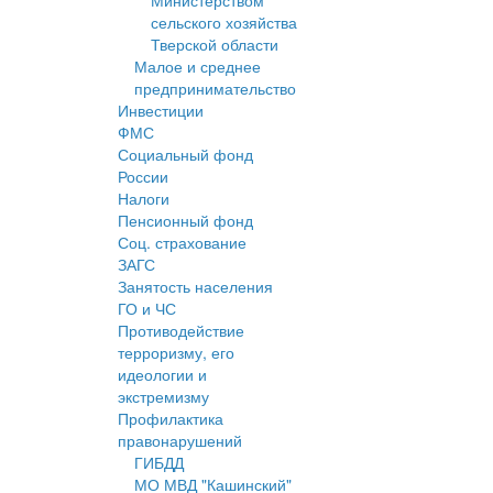
Министерством
сельского хозяйства
Тверской области
Малое и среднее
предпринимательство
Инвестиции
ФМС
Социальный фонд
России
Налоги
Пенсионный фонд
Соц. страхование
ЗАГС
Занятость населения
ГО и ЧС
Противодействие
терроризму, его
идеологии и
экстремизму
Профилактика
правонарушений
ГИБДД
МО МВД "Кашинский"