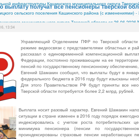
ной инфраструктуры Кашинского муниципального округа Тверской
 выплату получат все пенсионеры Тверской обл
ицкого сельского поселения Кашинского района (с изменениями)
-
шинского муниципального округа Тверской области от 26.06.2026
16, 13:34
Управляющий Отделением ПФР по Тверской области
режиме видеосвязи с представителями областных и ра
рассказал о единовременной компенсационной выплат
Федерации, постоянно проживающим на ее территории
пенсий по государственному пенсионному обеспечению, 
Евгений Шамакин сообщил, что выплаты будут в январе
федерального бюджета в 2016 году будут изысканы нео
Для этого Правительством РФ будут приняты все не
Тверской области потребуется более 2,2 млрд. рублей.
Выплата носит разовый характер. Евгений Шамакин напо
ситуации в стране изменен в 2016 году порядок ежегодно
индексировались с учетом роста потребительских ц
минимума пенсионера (пенсии по государственно
проиндексированы страховые пенсии неработающих п