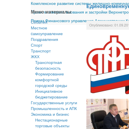
Комплексное развитие системы жилищно-коммуналь
Единовременную
Меню материалы
Правила землепользования и застройки Верхнетро
Приказ Финансового управления Администрации Ка
События
Опубликовано: 01.09.20
Местное
cамоуправление
Поздравления
Спорт
Транспорт
ЖКХ
Транспортная
безопасность
Формирование
комфортной
городской среды
Инициативное
бюджетирование
Государственные услуги
Промышленность и АПК
Экономика и бизнес
Нестационарные
торговые объекты