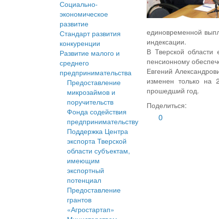
Социально-
экономическое
развитие
единовременной выпл
Стандарт развития
индексации.
конкуренции
В Тверской области 
Развитие малого и
пенсионному обеспеч
среднего
Евгений Александрови
предпринимательства
изменен только на 2
Предоставление
прошедший год.
микрозаймов и
поручительств
Поделиться:
Фонда содействия
0
предпринимательству
Поддержка Центра
экспорта Тверской
области субъектам,
имеющим
экспортный
потенциал
Предоставление
грантов
«Агростартап»