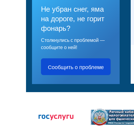
Не убран снег, яма
на дороге, не горит
фонарь?
Столкнулись с проблемой —
сообщите о ней!
Сообщить о проблеме