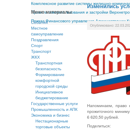
Комплексное развитие системы жилищно-коммуналь
Изменились усл
Меню материалы
Правила землепользования и застройки Верхнетро
Приказ Финансового управления Администрации Ка
События
Опубликовано: 22.03.20
Местное
cамоуправление
Поздравления
Спорт
Транспорт
ЖКХ
Транспортная
безопасность
Формирование
комфортной
городской среды
Инициативное
бюджетирование
Государственные услуги
Напоминаем, право 
Промышленность и АПК
прожиточного минимум
Экономика и бизнес
6 620,50 рублей.
Нестационарные
Поделиться:
торговые объекты