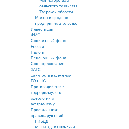
Министерством
сельского хозяйства
Тверской области
Малое и среднее
предпринимательство
Инвестиции
ФМС
Социальный фонд
России
Налоги
Пенсионный фонд
Соц. страхование
ЗАГС
Занятость населения
ГО и ЧС
Противодействие
терроризму, его
идеологии и
экстремизму
Профилактика
правонарушений
ГИБДД
МО МВД "Кашинский"