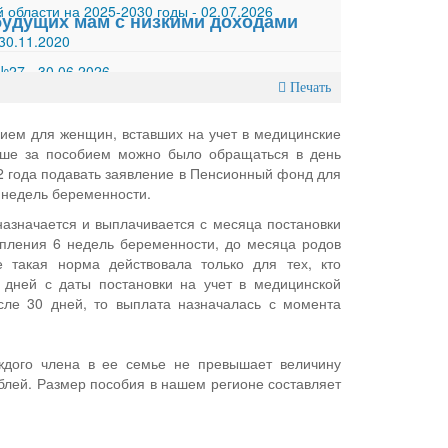
 области на 2025-2030 годы
-
02.07.2026
будущих мам с низкими доходами
30.11.2020
 №27
-
30.06.2026
Печать
ем для женщин, вставших на учет в медицинские
ьше за пособием можно было обращаться в день
22 года подавать заявление в Пенсионный фонд для
 недель беременности.
назначается и выплачивается с месяца постановки
упления 6 недель беременности, до месяца родов
 такая норма действовала только для тех, кто
дней с даты постановки на учет в медицинской
сле 30 дней, то выплата назначалась с момента
дого члена в ее семье не превышает величину
блей. Размер пособия в нашем регионе составляет