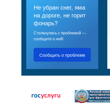
Не убран снег, яма
на дороге, не горит
фонарь?
Столкнулись с проблемой —
сообщите о ней!
Сообщить о проблеме