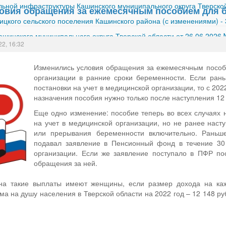
ной инфраструктуры Кашинского муниципального округа Тверской
овия обращения за ежемесячным пособием для 
ицкого сельского поселения Кашинского района (с изменениями)
-
шинского муниципального округа Тверской области от 26.06.2026
22, 16:32
Изменились условия обращения за ежемесячным пособи
организации в ранние сроки беременности. Если ран
постановки на учет в медицинской организации, то с 20
назначения пособия нужно только после наступления 12
Еще одно изменение: пособие теперь во всех случаях 
на учет в медицинской организации, но не ранее наст
или прерывания беременности включительно. Раньше
подавал заявление в Пенсионный фонд в течение 30 
организации. Если же заявление поступало в ПФР по
обращения за ней.
на такие выплаты имеют женщины, если размер дохода на каж
а на душу населения в Тверской области на 2022 год – 12 148 ру