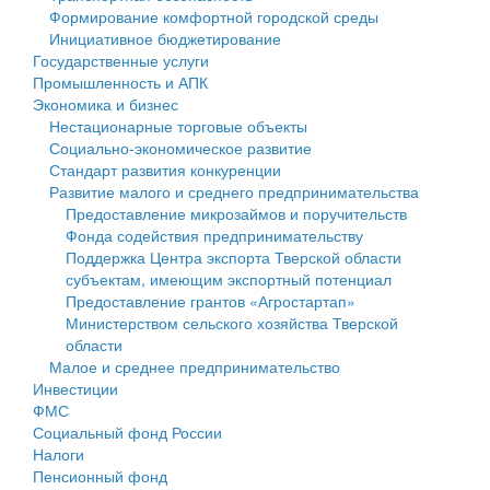
Формирование комфортной городской среды
Государственные услуги
Символика
муниципального округа Тверской области
Финансовое управление
Инициативное бюджетирование
Государственные услуги
Промышленность и АПК
Устав
Администрация Кашинского муниципального округа
Бюджет для граждан
Промышленность и АПК
Экономика и бизнес
Экономика и бизнес
Гостям округа
Тверской области
Имущество
Нестационарные торговые объекты
Социально-экономическое развитие
...
Туризм
Управление сельскими территориями
Выявление правообладателей ранее учтенных
Стандарт развития конкуренции
Развитие малого и среднего предпринимательства
Культура
Открытые данные
объектов недвижимости
Предоставление микрозаймов и поручительств
Фонда содействия предпринимательству
Образование
Работа с обращениями граждан
Имущественная поддержка субъектов малого и
Поддержка Центра экспорта Тверской области
субъектам, имеющим экспортный потенциал
Здравоохранение
Муниципальный контроль
среднего предпринимательства
Предоставление грантов «Агростартап»
Министерством сельского хозяйства Тверской
Социальная защита
Муниципальные услуги
Информационная поддержка субъектов малого и
области
Малое и среднее предпринимательство
Фотоальбом
Проекты административных регламентов
среднего предпринимательства
Инвестиции
ФМС
Антимонопольный комплаенс
Муниципальные программы
Социальный фонд России
Налоги
Противодействие коррупции
Контрольно-счетная палата
Пенсионный фонд