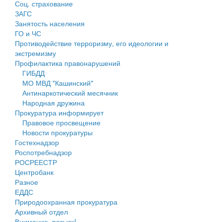
Соц. страхование
Персональные данные
ЗАГС
Занятость населения
Оценка регулирующего воздействия
ГО и ЧС
Противодействие терроризму, его идеологии и
Деятельность МУ
экстремизму
Профилактика правонарушений
Нормативы градостроительного проектирования
ГИБДД
МО МВД "Кашинский"
Правила землепользования и застройки
Антинаркотический месячник
Народная дружина
Генеральные планы
Прокуратура информирует
Правовое просвещение
Проекты планировки территории
Новости прокуратуры
Гостехнадзор
Собрание депутатов
Роспотребнадзор
РОСРЕЕСТР
Городское поселение
Центробанк
Разное
Сельские поселения
ЕДДС
Природоохранная прокуратура
Архивный отдел
Внимание, розыск!