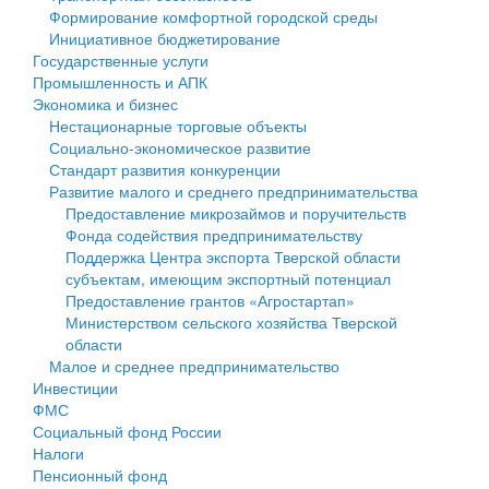
Формирование комфортной городской среды
Государственные услуги
Символика
муниципального округа Тверской области
Финансовое управление
Инициативное бюджетирование
Государственные услуги
Промышленность и АПК
Устав
Администрация Кашинского муниципального округа
Бюджет для граждан
Промышленность и АПК
Экономика и бизнес
Экономика и бизнес
Гостям округа
Тверской области
Имущество
Нестационарные торговые объекты
Социально-экономическое развитие
...
Туризм
Управление сельскими территориями
Выявление правообладателей ранее учтенных
Стандарт развития конкуренции
Развитие малого и среднего предпринимательства
Культура
Открытые данные
объектов недвижимости
Предоставление микрозаймов и поручительств
Фонда содействия предпринимательству
Образование
Работа с обращениями граждан
Имущественная поддержка субъектов малого и
Поддержка Центра экспорта Тверской области
субъектам, имеющим экспортный потенциал
Здравоохранение
Муниципальный контроль
среднего предпринимательства
Предоставление грантов «Агростартап»
Министерством сельского хозяйства Тверской
Социальная защита
Муниципальные услуги
Информационная поддержка субъектов малого и
области
Малое и среднее предпринимательство
Фотоальбом
Проекты административных регламентов
среднего предпринимательства
Инвестиции
ФМС
Антимонопольный комплаенс
Муниципальные программы
Социальный фонд России
Налоги
Противодействие коррупции
Контрольно-счетная палата
Пенсионный фонд