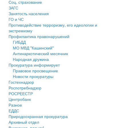
Соц. страхование
Персональные данные
ЗАГС
Занятость населения
Оценка регулирующего воздействия
ГО и ЧС
Противодействие терроризму, его идеологии и
Деятельность МУ
экстремизму
Профилактика правонарушений
Нормативы градостроительного проектирования
ГИБДД
МО МВД "Кашинский"
Правила землепользования и застройки
Антинаркотический месячник
Народная дружина
Генеральные планы
Прокуратура информирует
Правовое просвещение
Проекты планировки территории
Новости прокуратуры
Гостехнадзор
Собрание депутатов
Роспотребнадзор
РОСРЕЕСТР
Городское поселение
Центробанк
Разное
Сельские поселения
ЕДДС
Природоохранная прокуратура
Архивный отдел
Внимание, розыск!