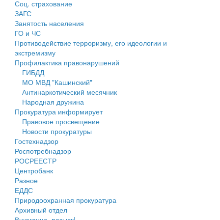
Соц. страхование
Персональные данные
ЗАГС
Занятость населения
Оценка регулирующего воздействия
ГО и ЧС
Противодействие терроризму, его идеологии и
Деятельность МУ
экстремизму
Профилактика правонарушений
Нормативы градостроительного проектирования
ГИБДД
МО МВД "Кашинский"
Правила землепользования и застройки
Антинаркотический месячник
Народная дружина
Генеральные планы
Прокуратура информирует
Правовое просвещение
Проекты планировки территории
Новости прокуратуры
Гостехнадзор
Собрание депутатов
Роспотребнадзор
РОСРЕЕСТР
Городское поселение
Центробанк
Разное
Сельские поселения
ЕДДС
Природоохранная прокуратура
Архивный отдел
Внимание, розыск!