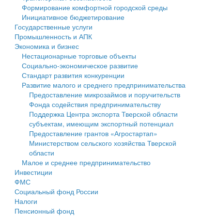
Формирование комфортной городской среды
Государственные услуги
Символика
муниципального округа Тверской области
Финансовое управление
Инициативное бюджетирование
Государственные услуги
Промышленность и АПК
Устав
Администрация Кашинского муниципального округа
Бюджет для граждан
Промышленность и АПК
Экономика и бизнес
Экономика и бизнес
Гостям округа
Тверской области
Имущество
Нестационарные торговые объекты
Социально-экономическое развитие
...
Туризм
Управление сельскими территориями
Выявление правообладателей ранее учтенных
Стандарт развития конкуренции
Развитие малого и среднего предпринимательства
Культура
Открытые данные
объектов недвижимости
Предоставление микрозаймов и поручительств
Фонда содействия предпринимательству
Образование
Работа с обращениями граждан
Имущественная поддержка субъектов малого и
Поддержка Центра экспорта Тверской области
субъектам, имеющим экспортный потенциал
Здравоохранение
Муниципальный контроль
среднего предпринимательства
Предоставление грантов «Агростартап»
Министерством сельского хозяйства Тверской
Социальная защита
Муниципальные услуги
Информационная поддержка субъектов малого и
области
Малое и среднее предпринимательство
Фотоальбом
Проекты административных регламентов
среднего предпринимательства
Инвестиции
ФМС
Антимонопольный комплаенс
Муниципальные программы
Социальный фонд России
Налоги
Противодействие коррупции
Контрольно-счетная палата
Пенсионный фонд