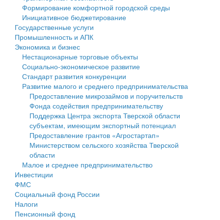
Формирование комфортной городской среды
Государственные услуги
Символика
муниципального округа Тверской области
Финансовое управление
Инициативное бюджетирование
Государственные услуги
Промышленность и АПК
Устав
Администрация Кашинского муниципального округа
Бюджет для граждан
Промышленность и АПК
Экономика и бизнес
Экономика и бизнес
Гостям округа
Тверской области
Имущество
Нестационарные торговые объекты
Социально-экономическое развитие
...
Туризм
Управление сельскими территориями
Выявление правообладателей ранее учтенных
Стандарт развития конкуренции
Развитие малого и среднего предпринимательства
Культура
Открытые данные
объектов недвижимости
Предоставление микрозаймов и поручительств
Фонда содействия предпринимательству
Образование
Работа с обращениями граждан
Имущественная поддержка субъектов малого и
Поддержка Центра экспорта Тверской области
субъектам, имеющим экспортный потенциал
Здравоохранение
Муниципальный контроль
среднего предпринимательства
Предоставление грантов «Агростартап»
Министерством сельского хозяйства Тверской
Социальная защита
Муниципальные услуги
Информационная поддержка субъектов малого и
области
Малое и среднее предпринимательство
Фотоальбом
Проекты административных регламентов
среднего предпринимательства
Инвестиции
ФМС
Антимонопольный комплаенс
Муниципальные программы
Социальный фонд России
Налоги
Противодействие коррупции
Контрольно-счетная палата
Пенсионный фонд