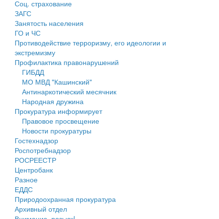
Соц. страхование
Персональные данные
ЗАГС
Занятость населения
Оценка регулирующего воздействия
ГО и ЧС
Противодействие терроризму, его идеологии и
Деятельность МУ
экстремизму
Профилактика правонарушений
Нормативы градостроительного проектирования
ГИБДД
МО МВД "Кашинский"
Правила землепользования и застройки
Антинаркотический месячник
Народная дружина
Генеральные планы
Прокуратура информирует
Правовое просвещение
Проекты планировки территории
Новости прокуратуры
Гостехнадзор
Собрание депутатов
Роспотребнадзор
РОСРЕЕСТР
Городское поселение
Центробанк
Разное
Сельские поселения
ЕДДС
Природоохранная прокуратура
Архивный отдел
Внимание, розыск!