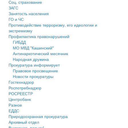
Соц. страхование
Персональные данные
ЗАГС
Занятость населения
Оценка регулирующего воздействия
ГО и ЧС
Противодействие терроризму, его идеологии и
Деятельность МУ
экстремизму
Профилактика правонарушений
Нормативы градостроительного проектирования
ГИБДД
МО МВД "Кашинский"
Правила землепользования и застройки
Антинаркотический месячник
Народная дружина
Генеральные планы
Прокуратура информирует
Правовое просвещение
Проекты планировки территории
Новости прокуратуры
Гостехнадзор
Собрание депутатов
Роспотребнадзор
РОСРЕЕСТР
Городское поселение
Центробанк
Разное
Сельские поселения
ЕДДС
Природоохранная прокуратура
Архивный отдел
Внимание, розыск!