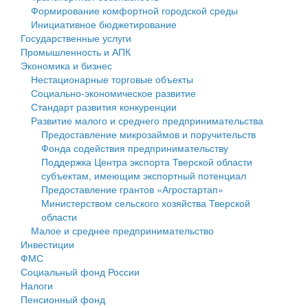
Формирование комфортной городской среды
Государственные услуги
Символика
муниципального округа Тверской области
Финансовое управление
Инициативное бюджетирование
Государственные услуги
Промышленность и АПК
Устав
Администрация Кашинского муниципального округа
Бюджет для граждан
Промышленность и АПК
Экономика и бизнес
Экономика и бизнес
Гостям округа
Тверской области
Имущество
Нестационарные торговые объекты
Социально-экономическое развитие
...
Туризм
Управление сельскими территориями
Выявление правообладателей ранее учтенных
Стандарт развития конкуренции
Развитие малого и среднего предпринимательства
Культура
Открытые данные
объектов недвижимости
Предоставление микрозаймов и поручительств
Фонда содействия предпринимательству
Образование
Работа с обращениями граждан
Имущественная поддержка субъектов малого и
Поддержка Центра экспорта Тверской области
субъектам, имеющим экспортный потенциал
Здравоохранение
Муниципальный контроль
среднего предпринимательства
Предоставление грантов «Агростартап»
Министерством сельского хозяйства Тверской
Социальная защита
Муниципальные услуги
Информационная поддержка субъектов малого и
области
Малое и среднее предпринимательство
Фотоальбом
Проекты административных регламентов
среднего предпринимательства
Инвестиции
ФМС
Антимонопольный комплаенс
Муниципальные программы
Социальный фонд России
Налоги
Противодействие коррупции
Контрольно-счетная палата
Пенсионный фонд