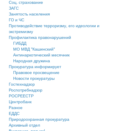
Соц. страхование
Персональные данные
ЗАГС
Занятость населения
Оценка регулирующего воздействия
ГО и ЧС
Противодействие терроризму, его идеологии и
Деятельность МУ
экстремизму
Профилактика правонарушений
Нормативы градостроительного проектирования
ГИБДД
МО МВД "Кашинский"
Правила землепользования и застройки
Антинаркотический месячник
Народная дружина
Генеральные планы
Прокуратура информирует
Правовое просвещение
Проекты планировки территории
Новости прокуратуры
Гостехнадзор
Собрание депутатов
Роспотребнадзор
РОСРЕЕСТР
Городское поселение
Центробанк
Разное
Сельские поселения
ЕДДС
Природоохранная прокуратура
Архивный отдел
Внимание, розыск!