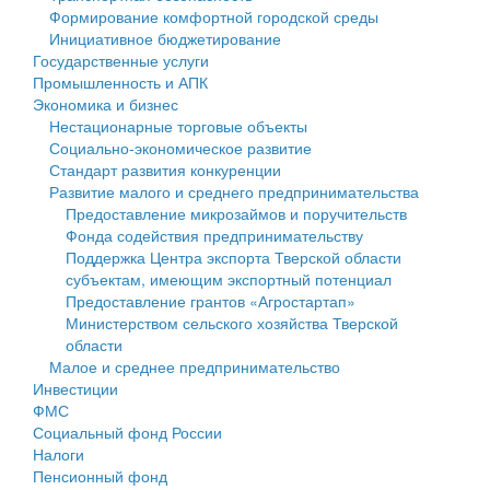
Формирование комфортной городской среды
Государственные услуги
Символика
муниципального округа Тверской области
Финансовое управление
Инициативное бюджетирование
Государственные услуги
Промышленность и АПК
Устав
Администрация Кашинского муниципального округа
Бюджет для граждан
Промышленность и АПК
Экономика и бизнес
Экономика и бизнес
Гостям округа
Тверской области
Имущество
Нестационарные торговые объекты
Социально-экономическое развитие
...
Туризм
Управление сельскими территориями
Выявление правообладателей ранее учтенных
Стандарт развития конкуренции
Развитие малого и среднего предпринимательства
Культура
Открытые данные
объектов недвижимости
Предоставление микрозаймов и поручительств
Фонда содействия предпринимательству
Образование
Работа с обращениями граждан
Имущественная поддержка субъектов малого и
Поддержка Центра экспорта Тверской области
субъектам, имеющим экспортный потенциал
Здравоохранение
Муниципальный контроль
среднего предпринимательства
Предоставление грантов «Агростартап»
Министерством сельского хозяйства Тверской
Социальная защита
Муниципальные услуги
Информационная поддержка субъектов малого и
области
Малое и среднее предпринимательство
Фотоальбом
Проекты административных регламентов
среднего предпринимательства
Инвестиции
ФМС
Антимонопольный комплаенс
Муниципальные программы
Социальный фонд России
Налоги
Противодействие коррупции
Контрольно-счетная палата
Пенсионный фонд