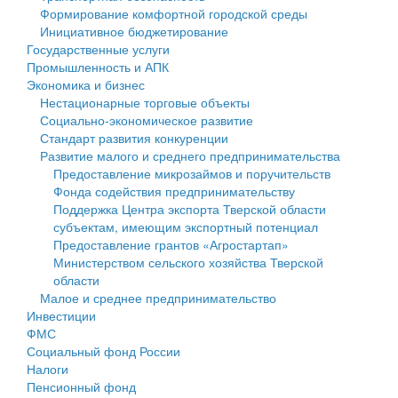
Формирование комфортной городской среды
Государственные услуги
Символика
муниципального округа Тверской области
Финансовое управление
Инициативное бюджетирование
Государственные услуги
Промышленность и АПК
Устав
Администрация Кашинского муниципального округа
Бюджет для граждан
Промышленность и АПК
Экономика и бизнес
Экономика и бизнес
Гостям округа
Тверской области
Имущество
Нестационарные торговые объекты
Социально-экономическое развитие
...
Туризм
Управление сельскими территориями
Выявление правообладателей ранее учтенных
Стандарт развития конкуренции
Развитие малого и среднего предпринимательства
Культура
Открытые данные
объектов недвижимости
Предоставление микрозаймов и поручительств
Фонда содействия предпринимательству
Образование
Работа с обращениями граждан
Имущественная поддержка субъектов малого и
Поддержка Центра экспорта Тверской области
субъектам, имеющим экспортный потенциал
Здравоохранение
Муниципальный контроль
среднего предпринимательства
Предоставление грантов «Агростартап»
Министерством сельского хозяйства Тверской
Социальная защита
Муниципальные услуги
Информационная поддержка субъектов малого и
области
Малое и среднее предпринимательство
Фотоальбом
Проекты административных регламентов
среднего предпринимательства
Инвестиции
ФМС
Антимонопольный комплаенс
Муниципальные программы
Социальный фонд России
Налоги
Противодействие коррупции
Контрольно-счетная палата
Пенсионный фонд