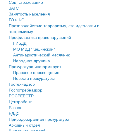
Соц. страхование
Персональные данные
ЗАГС
Занятость населения
Оценка регулирующего воздействия
ГО и ЧС
Противодействие терроризму, его идеологии и
Деятельность МУ
экстремизму
Профилактика правонарушений
Нормативы градостроительного проектирования
ГИБДД
МО МВД "Кашинский"
Правила землепользования и застройки
Антинаркотический месячник
Народная дружина
Генеральные планы
Прокуратура информирует
Правовое просвещение
Проекты планировки территории
Новости прокуратуры
Гостехнадзор
Собрание депутатов
Роспотребнадзор
РОСРЕЕСТР
Городское поселение
Центробанк
Разное
Сельские поселения
ЕДДС
Природоохранная прокуратура
Архивный отдел
Внимание, розыск!