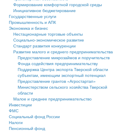
Формирование комфортной городской среды
Государственные услуги
Символика
муниципального округа Тверской области
Финансовое управление
Инициативное бюджетирование
Государственные услуги
Промышленность и АПК
Устав
Администрация Кашинского муниципального округа
Бюджет для граждан
Промышленность и АПК
Экономика и бизнес
Экономика и бизнес
Гостям округа
Тверской области
Имущество
Нестационарные торговые объекты
Социально-экономическое развитие
...
Туризм
Управление сельскими территориями
Выявление правообладателей ранее учтенных
Стандарт развития конкуренции
Развитие малого и среднего предпринимательства
Культура
Открытые данные
объектов недвижимости
Предоставление микрозаймов и поручительств
Фонда содействия предпринимательству
Образование
Работа с обращениями граждан
Имущественная поддержка субъектов малого и
Поддержка Центра экспорта Тверской области
субъектам, имеющим экспортный потенциал
Здравоохранение
Муниципальный контроль
среднего предпринимательства
Предоставление грантов «Агростартап»
Министерством сельского хозяйства Тверской
Социальная защита
Муниципальные услуги
Информационная поддержка субъектов малого и
области
Малое и среднее предпринимательство
Фотоальбом
Проекты административных регламентов
среднего предпринимательства
Инвестиции
ФМС
Антимонопольный комплаенс
Муниципальные программы
Социальный фонд России
Налоги
Противодействие коррупции
Контрольно-счетная палата
Пенсионный фонд