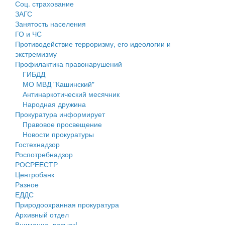
Соц. страхование
Персональные данные
ЗАГС
Занятость населения
Оценка регулирующего воздействия
ГО и ЧС
Противодействие терроризму, его идеологии и
Деятельность МУ
экстремизму
Профилактика правонарушений
Нормативы градостроительного проектирования
ГИБДД
МО МВД "Кашинский"
Правила землепользования и застройки
Антинаркотический месячник
Народная дружина
Генеральные планы
Прокуратура информирует
Правовое просвещение
Проекты планировки территории
Новости прокуратуры
Гостехнадзор
Собрание депутатов
Роспотребнадзор
РОСРЕЕСТР
Городское поселение
Центробанк
Разное
Сельские поселения
ЕДДС
Природоохранная прокуратура
Архивный отдел
Внимание, розыск!