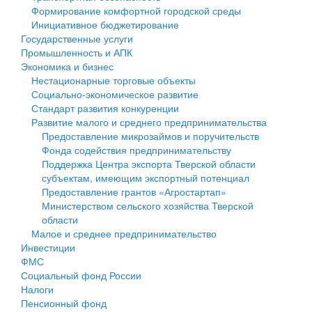
Формирование комфортной городской среды
Государственные услуги
Символика
муниципального округа Тверской области
Финансовое управление
Инициативное бюджетирование
Государственные услуги
Промышленность и АПК
Устав
Администрация Кашинского муниципального округа
Бюджет для граждан
Промышленность и АПК
Экономика и бизнес
Экономика и бизнес
Гостям округа
Тверской области
Имущество
Нестационарные торговые объекты
Социально-экономическое развитие
...
Туризм
Управление сельскими территориями
Выявление правообладателей ранее учтенных
Стандарт развития конкуренции
Развитие малого и среднего предпринимательства
Культура
Открытые данные
объектов недвижимости
Предоставление микрозаймов и поручительств
Фонда содействия предпринимательству
Образование
Работа с обращениями граждан
Имущественная поддержка субъектов малого и
Поддержка Центра экспорта Тверской области
субъектам, имеющим экспортный потенциал
Здравоохранение
Муниципальный контроль
среднего предпринимательства
Предоставление грантов «Агростартап»
Министерством сельского хозяйства Тверской
Социальная защита
Муниципальные услуги
Информационная поддержка субъектов малого и
области
Малое и среднее предпринимательство
Фотоальбом
Проекты административных регламентов
среднего предпринимательства
Инвестиции
ФМС
Антимонопольный комплаенс
Муниципальные программы
Социальный фонд России
Налоги
Противодействие коррупции
Контрольно-счетная палата
Пенсионный фонд