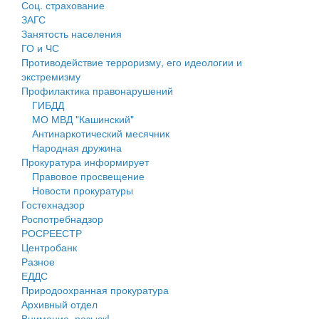
Соц. страхование
Персональные данные
ЗАГС
Занятость населения
Оценка регулирующего воздействия
ГО и ЧС
Противодействие терроризму, его идеологии и
Деятельность МУ
экстремизму
Профилактика правонарушений
Нормативы градостроительного проектирования
ГИБДД
МО МВД "Кашинский"
Правила землепользования и застройки
Антинаркотический месячник
Народная дружина
Генеральные планы
Прокуратура информирует
Правовое просвещение
Проекты планировки территории
Новости прокуратуры
Гостехнадзор
Собрание депутатов
Роспотребнадзор
РОСРЕЕСТР
Городское поселение
Центробанк
Разное
Сельские поселения
ЕДДС
Природоохранная прокуратура
Архивный отдел
Внимание, розыск!