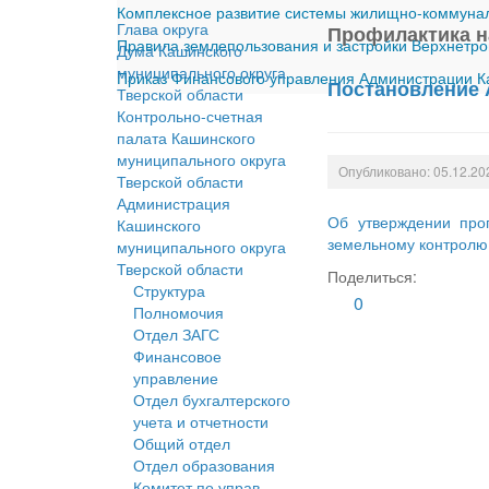
Комплексное развитие системы жилищно-коммуналь
Глава округа
Профилактика н
Правила землепользования и застройки Верхнетро
Дума Кашинского
муниципального округа
Приказ Финансового управления Администрации Ка
Постановление 
Тверской области
Контрольно-счетная
палата Кашинского
муниципального округа
Опубликовано: 05.12.20
Тверской области
Администрация
Об утверждении про
Кашинского
земельному контролю 
муниципального округа
Тверской области
Поделиться:
Структура
0
Полномочия
Отдел ЗАГС
Финансовое
управление
Отдел бухгалтерского
учета и отчетности
Общий отдел
Отдел образования
Комитет по управ.