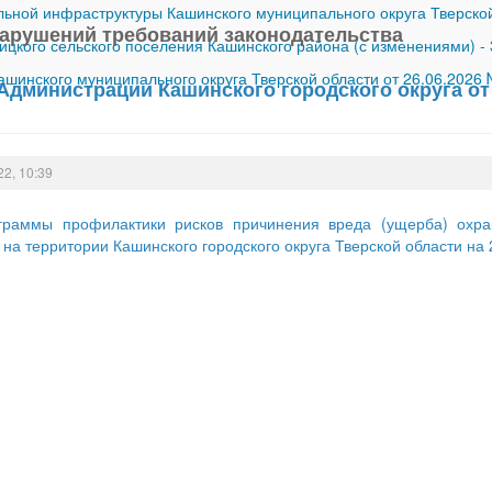
ной инфраструктуры Кашинского муниципального округа Тверской
арушений требований законодательства
ицкого сельского поселения Кашинского района (с изменениями)
-
шинского муниципального округа Тверской области от 26.06.2026
Администрации Кашинского городского округа от 
22, 10:39
граммы профилактики рисков причинения вреда (ущерба) охр
на территории Кашинского городского округа Тверской области на 