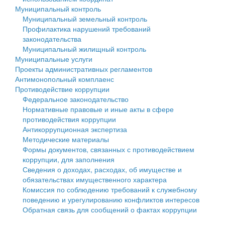
Муниципальный контроль
Персональные данные
Муниципальный земельный контроль
Профилактика нарушений требований
Оценка регулирующего воздействия
законодательства
Муниципальный жилищный контроль
Деятельность МУ
Муниципальные услуги
Проекты административных регламентов
Нормативы градостроительного проектирования
Антимонопольный комплаенс
Противодействие коррупции
Правила землепользования и застройки
Федеральное законодательство
Нормативные правовые и иные акты в сфере
Генеральные планы
противодействия коррупции
Антикоррупционная экспертиза
Проекты планировки территории
Методические материалы
Формы документов, связанных с противодействием
Собрание депутатов
коррупции, для заполнения
Сведения о доходах, расходах, об имуществе и
Городское поселение
обязательствах имущественного характера
Комиссия по соблюдению требований к служебному
Сельские поселения
поведению и урегулированию конфликтов интересов
Обратная связь для сообщений о фактах коррупции