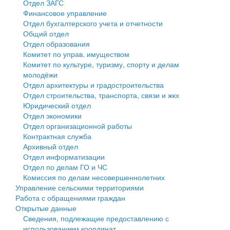
Отдел ЗАГС
Финансовое управление
Государственные услуги
Символика
муниципального округа Тверской области
Финансовое управление
Отдел бухгалтерского учета и отчетности
Общий отдел
Промышленность и АПК
Устав
Администрация Кашинского муниципального округа
Бюджет для граждан
Отдел образования
Комитет по управ. имуществом
Экономика и бизнес
Гостям округа
Тверской области
Имущество
Комитет по культуре, туризму, спорту и делам
молодёжи
...
Туризм
Управление сельскими территориями
Выявление правообладателей ранее учтенных
Отдел архитектуры и градостроительства
Отдел строительства, транспорта, связи и жкх
Культура
Открытые данные
объектов недвижимости
Юридический отдел
Отдел экономики
Образование
Работа с обращениями граждан
Имущественная поддержка субъектов малого и
Отдел организационной работы
Контрактная служба
Здравоохранение
Муниципальный контроль
среднего предпринимательства
Архивный отдел
Отдел информатизации
Социальная защита
Муниципальные услуги
Информационная поддержка субъектов малого и
Отдел по делам ГО и ЧС
Комиссия по делам несовершеннолетних
Фотоальбом
Проекты административных регламентов
среднего предпринимательства
Управление сельскими территориями
Работа с обращениями граждан
Антимонопольный комплаенс
Муниципальные программы
Открытые данные
Сведения, подлежащие предоставлению с
Противодействие коррупции
Контрольно-счетная палата
использованием координат