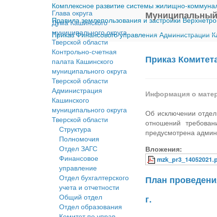
Комплексное развитие системы жилищно-коммуналь
Глава округа
Муниципальный
Правила землепользования и застройки Верхнетро
Дума Кашинского
муниципального округа
Приказ Финансового управления Администрации Ка
Тверской области
Контрольно-счетная
Приказ Комитета
палата Кашинского
муниципального округа
Тверской области
Администрация
Информация о мате
Кашинского
муниципального округа
Об исключении отдел
Тверской области
отношений требован
Структура
предусмотрена админи
Полномочия
Отдел ЗАГС
Вложения:
Финансовое
mzk_pr3_14052021.
управление
Отдел бухгалтерского
План проведени
учета и отчетности
Общий отдел
г.
Отдел образования
Комитет по управ.