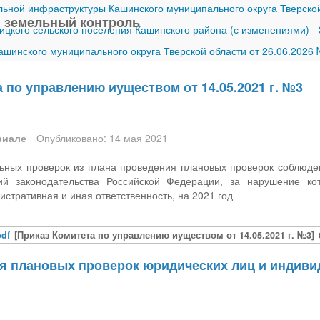
ной инфраструктуры Кашинского муниципального округа Тверской
 земельный контроль
ицкого сельского поселения Кашинского района (с изменениями)
-
шинского муниципального округа Тверской области от 26.06.2026
 по управлению иуществом от 14.05.2021 г. №3
риале
Опубликовано: 14 мая 2021
ьных проверок из плана проведения плановых проверок соблюде
ий законодательства Российской Федерации, за нарушение ко
стративная и иная ответственность, на 2021 год
pdf
[Приказ Комитета по управлению иуществом от 14.05.2021 г. №3]
я плановых проверок юридических лиц и индиви