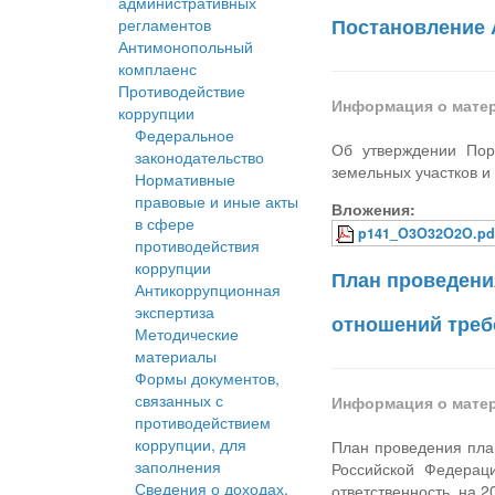
административных
Постановление А
регламентов
Антимонопольный
комплаенс
Противодействие
Информация о мате
коррупции
Федеральное
Об утверждении Пор
законодательство
земельных участков и
Нормативные
правовые и иные акты
Вложения:
в сфере
p141_O3O32O2O.pd
противодействия
коррупции
План проведени
Антикоррупционная
экспертиза
отношений треб
Методические
материалы
Формы документов,
связанных с
Информация о мате
противодействием
коррупции, для
План проведения пла
заполнения
Российской Федерац
Сведения о доходах,
ответственность, на 2