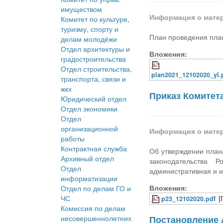
имуществом
Информация о мате
Комитет по культуре,
туризму, спорту и
План проведения пла
делам молодёжи
Отдел архитектуры и
Вложения:
градостроительства
Отдел строительства,
plan2021_12102020_yl.
транспорта, связи и
жкх
Приказ Комитета
Юридический отдел
Отдел экономики
Отдел
организационной
Информация о мате
работы
Контрактная служба
Об утверждении план
Архивный отдел
законодательства 
Отдел
административная и и
информатизации
Вложения:
Отдел по делам ГО и
ЧС
p23_12102020.pdf
[
Комиссия по делам
несовершеннолетних
Постановление А