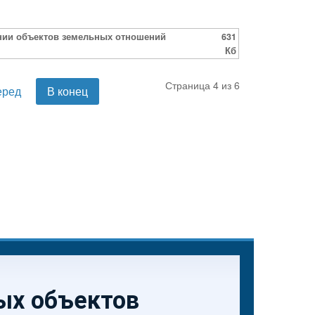
нии объектов земельных отношений
631
Кб
Страница 4 из 6
еред
В конец