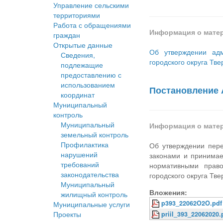
Управление сельскими
территориями
Работа с обращениями
Информация о мате
граждан
Открытые данные
Об утверждении адм
Сведения,
городского округа Тве
подлежащие
предоставлению с
использованием
Постановление А
координат
Муниципальный
контроль
Муниципальный
Информация о мате
земельный контроль
Профилактика
Об утверждении пере
нарушений
законами и принима
требований
нормативными право
законодательства
городского округа Тв
Муниципальный
Вложения:
жилищный контроль
p393_22062O2O.pdf
Муниципальные услуги
Проекты
priil_393_22062020.