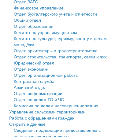
Отдел ЗАГС
Финансовое управление
Государственные услуги
Символика
муниципального округа Тверской области
Финансовое управление
Отдел бухгалтерского учета и отчетности
Общий отдел
Промышленность и АПК
Устав
Администрация Кашинского муниципального округа
Бюджет для граждан
Отдел образования
Комитет по управ. имуществом
Экономика и бизнес
Гостям округа
Тверской области
Имущество
Комитет по культуре, туризму, спорту и делам
молодёжи
...
Туризм
Управление сельскими территориями
Выявление правообладателей ранее учтенных
Отдел архитектуры и градостроительства
Отдел строительства, транспорта, связи и жкх
Культура
Открытые данные
объектов недвижимости
Юридический отдел
Отдел экономики
Образование
Работа с обращениями граждан
Имущественная поддержка субъектов малого и
Отдел организационной работы
Контрактная служба
Здравоохранение
Муниципальный контроль
среднего предпринимательства
Архивный отдел
Отдел информатизации
Социальная защита
Муниципальные услуги
Информационная поддержка субъектов малого и
Отдел по делам ГО и ЧС
Комиссия по делам несовершеннолетних
Фотоальбом
Проекты административных регламентов
среднего предпринимательства
Управление сельскими территориями
Работа с обращениями граждан
Антимонопольный комплаенс
Муниципальные программы
Открытые данные
Сведения, подлежащие предоставлению с
Противодействие коррупции
Контрольно-счетная палата
использованием координат