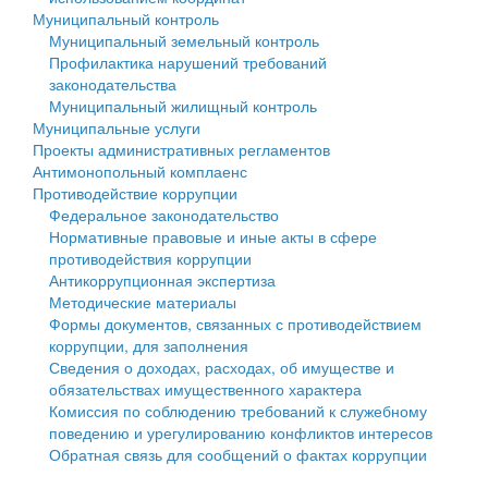
Муниципальный контроль
Персональные данные
Муниципальный земельный контроль
Профилактика нарушений требований
Оценка регулирующего воздействия
законодательства
Муниципальный жилищный контроль
Деятельность МУ
Муниципальные услуги
Проекты административных регламентов
Нормативы градостроительного проектирования
Антимонопольный комплаенс
Противодействие коррупции
Правила землепользования и застройки
Федеральное законодательство
Нормативные правовые и иные акты в сфере
Генеральные планы
противодействия коррупции
Антикоррупционная экспертиза
Проекты планировки территории
Методические материалы
Формы документов, связанных с противодействием
Собрание депутатов
коррупции, для заполнения
Сведения о доходах, расходах, об имуществе и
Городское поселение
обязательствах имущественного характера
Комиссия по соблюдению требований к служебному
Сельские поселения
поведению и урегулированию конфликтов интересов
Обратная связь для сообщений о фактах коррупции