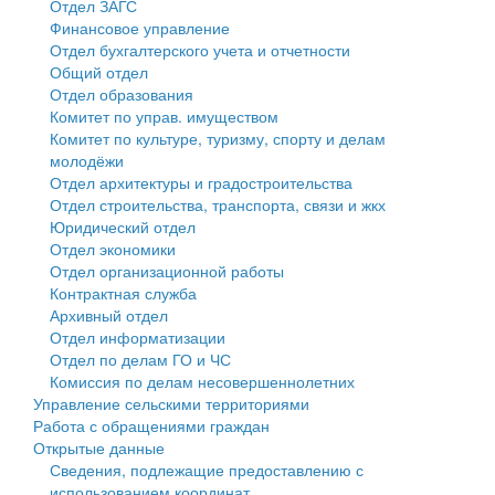
Отдел ЗАГС
Финансовое управление
Государственные услуги
Символика
муниципального округа Тверской области
Финансовое управление
Отдел бухгалтерского учета и отчетности
Общий отдел
Промышленность и АПК
Устав
Администрация Кашинского муниципального округа
Бюджет для граждан
Отдел образования
Комитет по управ. имуществом
Экономика и бизнес
Гостям округа
Тверской области
Имущество
Комитет по культуре, туризму, спорту и делам
молодёжи
...
Туризм
Управление сельскими территориями
Выявление правообладателей ранее учтенных
Отдел архитектуры и градостроительства
Отдел строительства, транспорта, связи и жкх
Культура
Открытые данные
объектов недвижимости
Юридический отдел
Отдел экономики
Образование
Работа с обращениями граждан
Имущественная поддержка субъектов малого и
Отдел организационной работы
Контрактная служба
Здравоохранение
Муниципальный контроль
среднего предпринимательства
Архивный отдел
Отдел информатизации
Социальная защита
Муниципальные услуги
Информационная поддержка субъектов малого и
Отдел по делам ГО и ЧС
Комиссия по делам несовершеннолетних
Фотоальбом
Проекты административных регламентов
среднего предпринимательства
Управление сельскими территориями
Работа с обращениями граждан
Антимонопольный комплаенс
Муниципальные программы
Открытые данные
Сведения, подлежащие предоставлению с
Противодействие коррупции
Контрольно-счетная палата
использованием координат