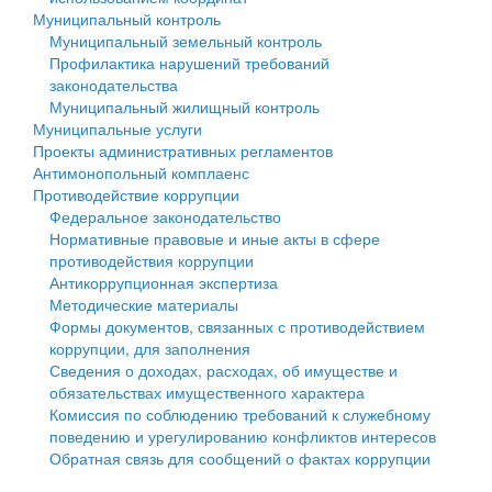
Муниципальный контроль
Персональные данные
Муниципальный земельный контроль
Профилактика нарушений требований
Оценка регулирующего воздействия
законодательства
Муниципальный жилищный контроль
Деятельность МУ
Муниципальные услуги
Проекты административных регламентов
Нормативы градостроительного проектирования
Антимонопольный комплаенс
Противодействие коррупции
Правила землепользования и застройки
Федеральное законодательство
Нормативные правовые и иные акты в сфере
Генеральные планы
противодействия коррупции
Антикоррупционная экспертиза
Проекты планировки территории
Методические материалы
Формы документов, связанных с противодействием
Собрание депутатов
коррупции, для заполнения
Сведения о доходах, расходах, об имуществе и
Городское поселение
обязательствах имущественного характера
Комиссия по соблюдению требований к служебному
Сельские поселения
поведению и урегулированию конфликтов интересов
Обратная связь для сообщений о фактах коррупции