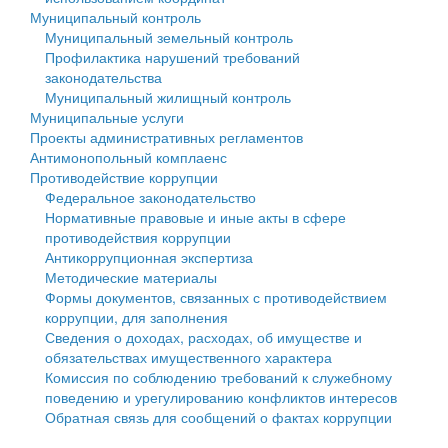
Муниципальный контроль
Персональные данные
Муниципальный земельный контроль
Профилактика нарушений требований
Оценка регулирующего воздействия
законодательства
Муниципальный жилищный контроль
Деятельность МУ
Муниципальные услуги
Проекты административных регламентов
Нормативы градостроительного проектирования
Антимонопольный комплаенс
Противодействие коррупции
Правила землепользования и застройки
Федеральное законодательство
Нормативные правовые и иные акты в сфере
Генеральные планы
противодействия коррупции
Антикоррупционная экспертиза
Проекты планировки территории
Методические материалы
Формы документов, связанных с противодействием
Собрание депутатов
коррупции, для заполнения
Сведения о доходах, расходах, об имуществе и
Городское поселение
обязательствах имущественного характера
Комиссия по соблюдению требований к служебному
Сельские поселения
поведению и урегулированию конфликтов интересов
Обратная связь для сообщений о фактах коррупции