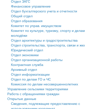
Отдел ЗАГС
Финансовое управление
Государственные услуги
Символика
муниципального округа Тверской области
Финансовое управление
Отдел бухгалтерского учета и отчетности
Общий отдел
Промышленность и АПК
Устав
Администрация Кашинского муниципального округа
Бюджет для граждан
Отдел образования
Комитет по управ. имуществом
Экономика и бизнес
Гостям округа
Тверской области
Имущество
Комитет по культуре, туризму, спорту и делам
молодёжи
...
Туризм
Управление сельскими территориями
Выявление правообладателей ранее учтенных
Отдел архитектуры и градостроительства
Отдел строительства, транспорта, связи и жкх
Культура
Открытые данные
объектов недвижимости
Юридический отдел
Отдел экономики
Образование
Работа с обращениями граждан
Имущественная поддержка субъектов малого и
Отдел организационной работы
Контрактная служба
Здравоохранение
Муниципальный контроль
среднего предпринимательства
Архивный отдел
Отдел информатизации
Социальная защита
Муниципальные услуги
Информационная поддержка субъектов малого и
Отдел по делам ГО и ЧС
Комиссия по делам несовершеннолетних
Фотоальбом
Проекты административных регламентов
среднего предпринимательства
Управление сельскими территориями
Работа с обращениями граждан
Антимонопольный комплаенс
Муниципальные программы
Открытые данные
Сведения, подлежащие предоставлению с
Противодействие коррупции
Контрольно-счетная палата
использованием координат