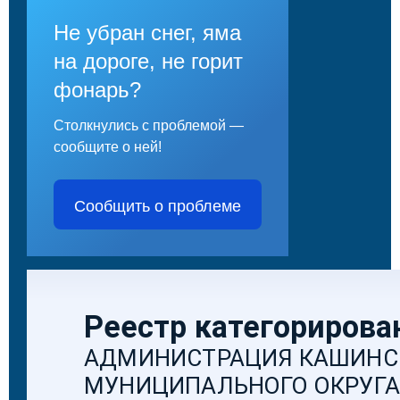
Не убран снег, яма
на дороге, не горит
фонарь?
Столкнулись с проблемой —
сообщите о ней!
Сообщить о проблеме