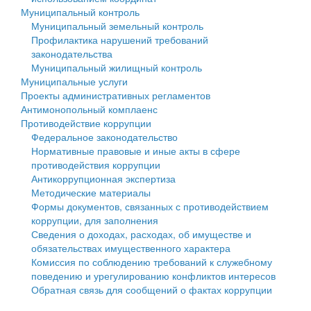
Муниципальный контроль
Персональные данные
Муниципальный земельный контроль
Профилактика нарушений требований
Оценка регулирующего воздействия
законодательства
Муниципальный жилищный контроль
Деятельность МУ
Муниципальные услуги
Проекты административных регламентов
Нормативы градостроительного проектирования
Антимонопольный комплаенс
Противодействие коррупции
Правила землепользования и застройки
Федеральное законодательство
Нормативные правовые и иные акты в сфере
Генеральные планы
противодействия коррупции
Антикоррупционная экспертиза
Проекты планировки территории
Методические материалы
Формы документов, связанных с противодействием
Собрание депутатов
коррупции, для заполнения
Сведения о доходах, расходах, об имуществе и
Городское поселение
обязательствах имущественного характера
Комиссия по соблюдению требований к служебному
Сельские поселения
поведению и урегулированию конфликтов интересов
Обратная связь для сообщений о фактах коррупции