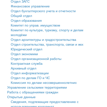
Отдел ЗАГС
Финансовое управление
Государственные услуги
Символика
муниципального округа Тверской области
Финансовое управление
Отдел бухгалтерского учета и отчетности
Общий отдел
Промышленность и АПК
Устав
Администрация Кашинского муниципального округа
Бюджет для граждан
Отдел образования
Комитет по управ. имуществом
Экономика и бизнес
Гостям округа
Тверской области
Имущество
Комитет по культуре, туризму, спорту и делам
молодёжи
...
Туризм
Управление сельскими территориями
Выявление правообладателей ранее учтенных
Отдел архитектуры и градостроительства
Отдел строительства, транспорта, связи и жкх
Культура
Открытые данные
объектов недвижимости
Юридический отдел
Отдел экономики
Образование
Работа с обращениями граждан
Имущественная поддержка субъектов малого и
Отдел организационной работы
Контрактная служба
Здравоохранение
Муниципальный контроль
среднего предпринимательства
Архивный отдел
Отдел информатизации
Социальная защита
Муниципальные услуги
Информационная поддержка субъектов малого и
Отдел по делам ГО и ЧС
Комиссия по делам несовершеннолетних
Фотоальбом
Проекты административных регламентов
среднего предпринимательства
Управление сельскими территориями
Работа с обращениями граждан
Антимонопольный комплаенс
Муниципальные программы
Открытые данные
Сведения, подлежащие предоставлению с
Противодействие коррупции
Контрольно-счетная палата
использованием координат