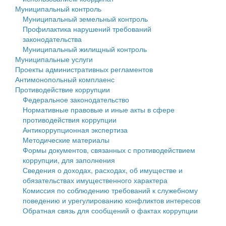
Муниципальный контроль
Персональные данные
Муниципальный земельный контроль
Профилактика нарушений требований
Оценка регулирующего воздействия
законодательства
Муниципальный жилищный контроль
Деятельность МУ
Муниципальные услуги
Проекты административных регламентов
Нормативы градостроительного проектирования
Антимонопольный комплаенс
Противодействие коррупции
Правила землепользования и застройки
Федеральное законодательство
Нормативные правовые и иные акты в сфере
Генеральные планы
противодействия коррупции
Антикоррупционная экспертиза
Проекты планировки территории
Методические материалы
Формы документов, связанных с противодействием
Собрание депутатов
коррупции, для заполнения
Сведения о доходах, расходах, об имуществе и
Городское поселение
обязательствах имущественного характера
Комиссия по соблюдению требований к служебному
Сельские поселения
поведению и урегулированию конфликтов интересов
Обратная связь для сообщений о фактах коррупции