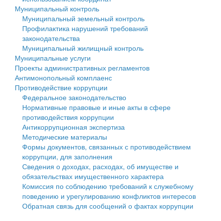
Муниципальный контроль
Персональные данные
Муниципальный земельный контроль
Профилактика нарушений требований
Оценка регулирующего воздействия
законодательства
Муниципальный жилищный контроль
Деятельность МУ
Муниципальные услуги
Проекты административных регламентов
Нормативы градостроительного проектирования
Антимонопольный комплаенс
Противодействие коррупции
Правила землепользования и застройки
Федеральное законодательство
Нормативные правовые и иные акты в сфере
Генеральные планы
противодействия коррупции
Антикоррупционная экспертиза
Проекты планировки территории
Методические материалы
Формы документов, связанных с противодействием
Собрание депутатов
коррупции, для заполнения
Сведения о доходах, расходах, об имуществе и
Городское поселение
обязательствах имущественного характера
Комиссия по соблюдению требований к служебному
Сельские поселения
поведению и урегулированию конфликтов интересов
Обратная связь для сообщений о фактах коррупции