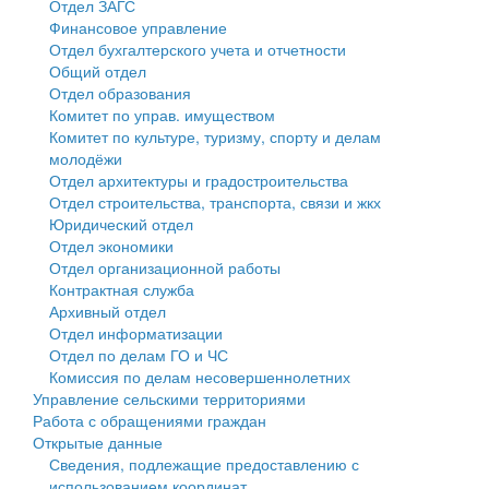
Отдел ЗАГС
Финансовое управление
Государственные услуги
Символика
муниципального округа Тверской области
Финансовое управление
Отдел бухгалтерского учета и отчетности
Общий отдел
Промышленность и АПК
Устав
Администрация Кашинского муниципального округа
Бюджет для граждан
Отдел образования
Комитет по управ. имуществом
Экономика и бизнес
Гостям округа
Тверской области
Имущество
Комитет по культуре, туризму, спорту и делам
молодёжи
...
Туризм
Управление сельскими территориями
Выявление правообладателей ранее учтенных
Отдел архитектуры и градостроительства
Отдел строительства, транспорта, связи и жкх
Культура
Открытые данные
объектов недвижимости
Юридический отдел
Отдел экономики
Образование
Работа с обращениями граждан
Имущественная поддержка субъектов малого и
Отдел организационной работы
Контрактная служба
Здравоохранение
Муниципальный контроль
среднего предпринимательства
Архивный отдел
Отдел информатизации
Социальная защита
Муниципальные услуги
Информационная поддержка субъектов малого и
Отдел по делам ГО и ЧС
Комиссия по делам несовершеннолетних
Фотоальбом
Проекты административных регламентов
среднего предпринимательства
Управление сельскими территориями
Работа с обращениями граждан
Антимонопольный комплаенс
Муниципальные программы
Открытые данные
Сведения, подлежащие предоставлению с
Противодействие коррупции
Контрольно-счетная палата
использованием координат