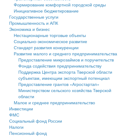
Формирование комфортной городской среды
Государственные услуги
Символика
муниципального округа Тверской области
Финансовое управление
Инициативное бюджетирование
Государственные услуги
Промышленность и АПК
Устав
Администрация Кашинского муниципального округа
Бюджет для граждан
Промышленность и АПК
Экономика и бизнес
Экономика и бизнес
Гостям округа
Тверской области
Имущество
Нестационарные торговые объекты
Социально-экономическое развитие
...
Туризм
Управление сельскими территориями
Выявление правообладателей ранее учтенных
Стандарт развития конкуренции
Развитие малого и среднего предпринимательства
Культура
Открытые данные
объектов недвижимости
Предоставление микрозаймов и поручительств
Фонда содействия предпринимательству
Образование
Работа с обращениями граждан
Имущественная поддержка субъектов малого и
Поддержка Центра экспорта Тверской области
субъектам, имеющим экспортный потенциал
Здравоохранение
Муниципальный контроль
среднего предпринимательства
Предоставление грантов «Агростартап»
Министерством сельского хозяйства Тверской
Социальная защита
Муниципальные услуги
Информационная поддержка субъектов малого и
области
Малое и среднее предпринимательство
Фотоальбом
Проекты административных регламентов
среднего предпринимательства
Инвестиции
ФМС
Антимонопольный комплаенс
Муниципальные программы
Социальный фонд России
Налоги
Противодействие коррупции
Контрольно-счетная палата
Пенсионный фонд