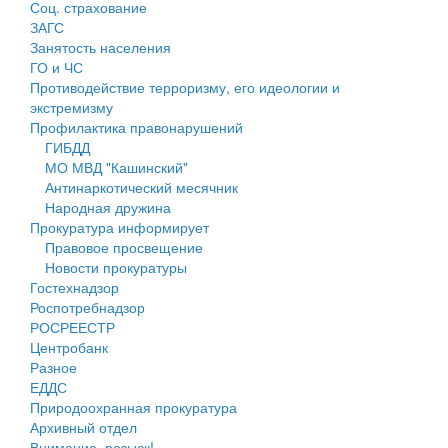
Соц. страхование
Персональные данные
ЗАГС
Занятость населения
Оценка регулирующего воздействия
ГО и ЧС
Противодействие терроризму, его идеологии и
Деятельность МУ
экстремизму
Профилактика правонарушений
Нормативы градостроительного проектирования
ГИБДД
МО МВД "Кашинский"
Правила землепользования и застройки
Антинаркотический месячник
Народная дружина
Генеральные планы
Прокуратура информирует
Правовое просвещение
Проекты планировки территории
Новости прокуратуры
Гостехнадзор
Собрание депутатов
Роспотребнадзор
РОСРЕЕСТР
Городское поселение
Центробанк
Разное
Сельские поселения
ЕДДС
Природоохранная прокуратура
Архивный отдел
Внимание, розыск!