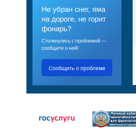
Не убран снег, яма
на дороге, не горит
фонарь?
Столкнулись с проблемой —
сообщите о ней!
Сообщить о проблеме