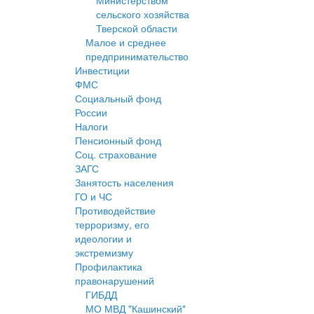
Министерством
сельского хозяйства
Тверской области
Малое и среднее
предпринимательство
Инвестиции
ФМС
Социальный фонд
России
Налоги
Пенсионный фонд
Соц. страхование
ЗАГС
Занятость населения
ГО и ЧС
Противодействие
терроризму, его
идеологии и
экстремизму
Профилактика
правонарушений
ГИБДД
МО МВД "Кашинский"