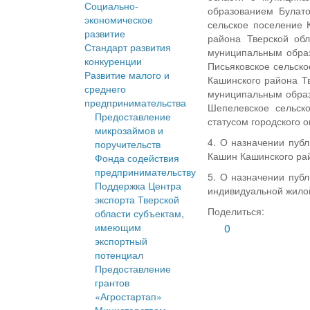
Социально-
образованием Булато
экономическое
сельское поселение 
развитие
района Тверской об
Стандарт развития
муниципальным образ
конкуренции
Письяковское сельск
Развитие малого и
Кашинского района Т
среднего
муниципальным образ
предпринимательства
Шепелевское сельск
Предоставление
статусом городского о
микрозаймов и
4. О назначении публ
поручительств
Кашин Кашинского рай
Фонда содействия
предпринимательству
5. О назначении пуб
Поддержка Центра
индивидуальной жилой
экспорта Тверской
Поделиться:
области субъектам,
имеющим
0
экспортный
потенциал
Предоставление
грантов
«Агростартап»