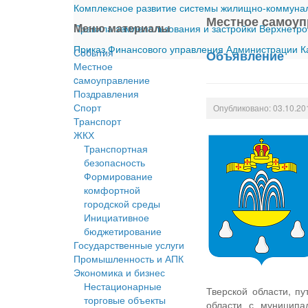
Комплексное развитие системы жилищно-коммуналь
Местное cамоуп
Меню материалы
Правила землепользования и застройки Верхнетро
Приказ Финансового управления Администрации Ка
События
Объявление
Местное
cамоуправление
Поздравления
Спорт
Опубликовано: 03.10.20
Транспорт
ЖКХ
Транспортная
безопасность
Формирование
комфортной
городской среды
Инициативное
бюджетирование
Государственные услуги
Промышленность и АПК
Экономика и бизнес
Нестационарные
Тверской области, п
торговые объекты
области с муниципа