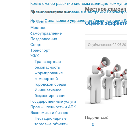
Комплексное развитие системы жилищно-коммуналь
Местное cамоуп
Меню материалы
Правила землепользования и застройки Верхнетро
Приказ Финансового управления Администрации Ка
События
Оценка эффекти
Местное
cамоуправление
Поздравления
Спорт
Опубликовано: 02.06.20
Транспорт
ЖКХ
Транспортная
безопасность
Формирование
комфортной
городской среды
Инициативное
бюджетирование
Государственные услуги
Промышленность и АПК
Экономика и бизнес
Поделиться:
Нестационарные
торговые объекты
0