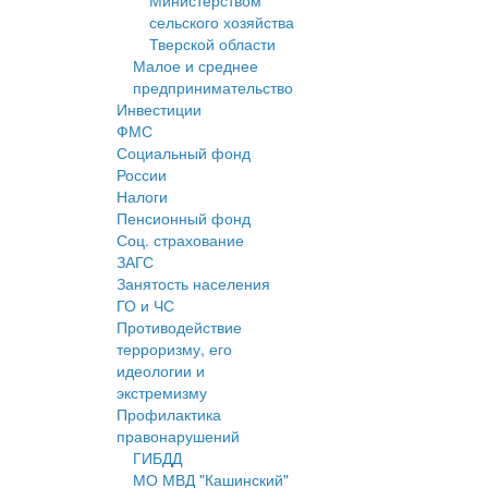
Министерством
сельского хозяйства
Тверской области
Малое и среднее
предпринимательство
Инвестиции
ФМС
Социальный фонд
России
Налоги
Пенсионный фонд
Соц. страхование
ЗАГС
Занятость населения
ГО и ЧС
Противодействие
терроризму, его
идеологии и
экстремизму
Профилактика
правонарушений
ГИБДД
МО МВД "Кашинский"