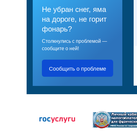
Не убран снег, яма
на дороге, не горит
фонарь?
Столкнулись с проблемой —
сообщите о ней!
Сообщить о проблеме