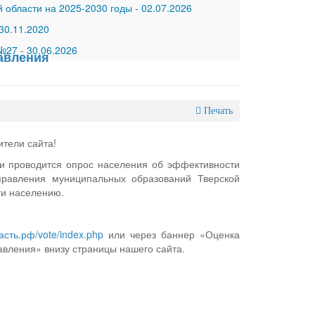
 области на 2025-2030 годы
-
02.07.2026
30.11.2020
 №27
-
30.06.2026
авления
Печать
тели сайта!
и проводится опрос населения об эффективности
правления муниципальных образований Тверской
ги населению.
ласть.рф/vote/index.php
или через баннер «Оценка
вления» внизу страницы нашего сайта.