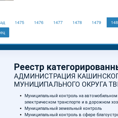
зад
1475
1476
1477
1478
1479
14
нец