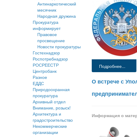
Антинаркотический
месячник
Народная дружина
Прокуратура
информирует
Правовое
просвещение
Новости прокуратуры
Гостехнадзор
Роспотребнадзор
РОСРЕЕСТР
Подробнее...
Центробанк
Разное
О встрече с Уп
ЕДДС
Природоохранная
предпринимател
прокуратура
Архивный отдел
Внимание, розыск!
Архитектура и
Информация о мате
градостроительство
Некоммерческие
организации