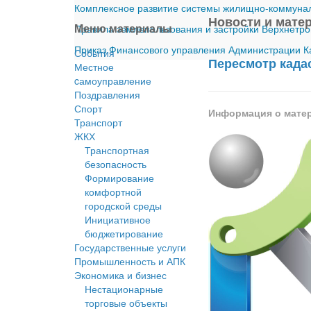
Комплексное развитие системы жилищно-коммуналь
Новости и мате
Меню материалы
Правила землепользования и застройки Верхнетро
Приказ Финансового управления Администрации Ка
События
Пересмотр када
Местное
cамоуправление
Поздравления
Спорт
Информация о мате
Транспорт
ЖКХ
Транспортная
безопасность
Формирование
комфортной
городской среды
Инициативное
бюджетирование
Государственные услуги
Промышленность и АПК
Экономика и бизнес
Нестационарные
торговые объекты