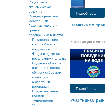
Социально-
экономическое
развитие
Подробнее...
Стандарт развития
конкуренции
Памятка по пра
Развитие малого и
среднего
предпринимательства
Предоставление
Информация о мате
микрозаймов и
поручительств
Фонда содействия
предпринимательству
Поддержка Центра
экспорта Тверской
области субъектам,
имеющим
экспортный
потенциал
Подробнее...
Предоставление
грантов
Участникам рын
«Агростартап»