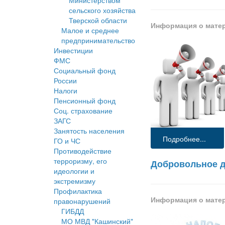
Министерством
сельского хозяйства
Тверской области
Информация о мате
Малое и среднее
предпринимательство
Инвестиции
ФМС
Социальный фонд
России
Налоги
Пенсионный фонд
Соц. страхование
ЗАГС
Занятость населения
Подробнее...
ГО и ЧС
Противодействие
терроризму, его
Добровольное д
идеологии и
экстремизму
Профилактика
Информация о мате
правонарушений
ГИБДД
МО МВД "Кашинский"