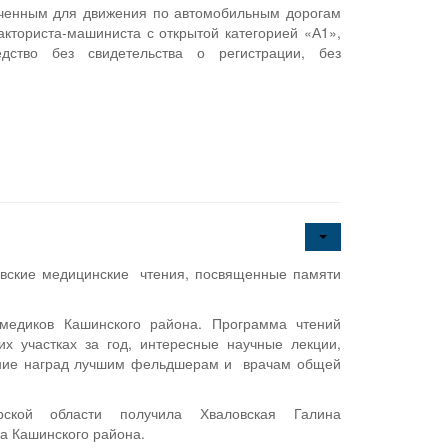
ченным для движения по автомобильным дорогам
кториста-машиниста с открытой категорией «А1»,
едство без свидетельства о регистрации, без
овские медицинские чтения, посвященные памяти
 медиков Кашинского района. Программа чтений
х участках за год, интересные научные лекции,
чение наград лучшим фельдшерам и врачам общей
ерской области получила Хваловская Галина
ца Кашинского района.