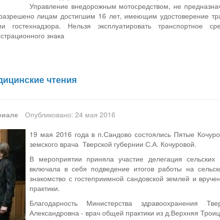
Управление внедорожным мотосредством, не предназна
разрешено лицам достигшим 16 лет, имеющим удостоверение тра
и гостехнадзора. Нельзя эксплуатировать транспортное ср
истрационного знака
дицинские чтения
риале
Опубликовано: 24 мая 2016
19 мая 2016 года в п.Сандово состоялись Пятые Кочур
земского врача Тверской губернии С.А. Кочуровой.
В мероприятии приняла участие делегация сельских
включала в себя подведение итогов работы на сельски
знакомство с гостеприимной сандовской землей и вру
практики.
Благодарность Министерства здравоохранения Тв
Александровна - врач общей практики из д.Верхняя Трои