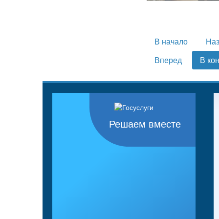
В начало
На
Вперед
В ко
Решаем вместе