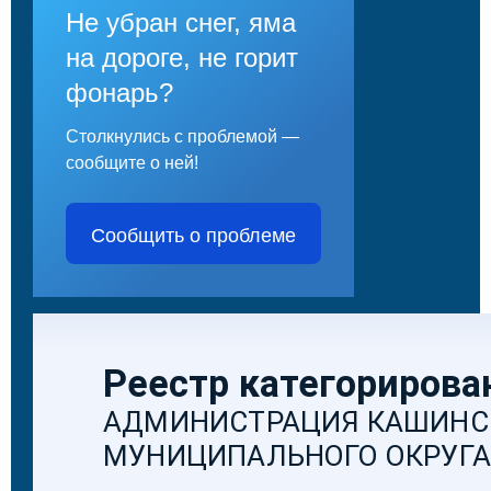
Не убран снег, яма
на дороге, не горит
фонарь?
Столкнулись с проблемой —
сообщите о ней!
Сообщить о проблеме