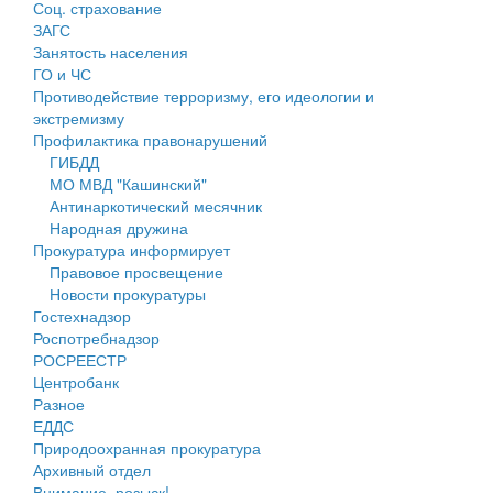
Соц. страхование
Персональные данные
ЗАГС
Занятость населения
Оценка регулирующего воздействия
ГО и ЧС
Противодействие терроризму, его идеологии и
Деятельность МУ
экстремизму
Профилактика правонарушений
Нормативы градостроительного проектирования
ГИБДД
МО МВД "Кашинский"
Правила землепользования и застройки
Антинаркотический месячник
Народная дружина
Генеральные планы
Прокуратура информирует
Правовое просвещение
Проекты планировки территории
Новости прокуратуры
Гостехнадзор
Собрание депутатов
Роспотребнадзор
РОСРЕЕСТР
Городское поселение
Центробанк
Разное
Сельские поселения
ЕДДС
Природоохранная прокуратура
Архивный отдел
Внимание, розыск!