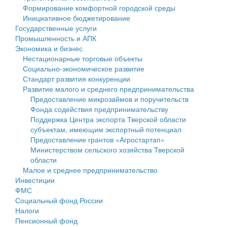
Формирование комфортной городской среды
Государственные услуги
Символика
муниципального округа Тверской области
Финансовое управление
Инициативное бюджетирование
Государственные услуги
Промышленность и АПК
Устав
Администрация Кашинского муниципального округа
Бюджет для граждан
Промышленность и АПК
Экономика и бизнес
Экономика и бизнес
Гостям округа
Тверской области
Имущество
Нестационарные торговые объекты
Социально-экономическое развитие
...
Туризм
Управление сельскими территориями
Выявление правообладателей ранее учтенных
Стандарт развития конкуренции
Развитие малого и среднего предпринимательства
Культура
Открытые данные
объектов недвижимости
Предоставление микрозаймов и поручительств
Фонда содействия предпринимательству
Образование
Работа с обращениями граждан
Имущественная поддержка субъектов малого и
Поддержка Центра экспорта Тверской области
субъектам, имеющим экспортный потенциал
Здравоохранение
Муниципальный контроль
среднего предпринимательства
Предоставление грантов «Агростартап»
Министерством сельского хозяйства Тверской
Социальная защита
Муниципальные услуги
Информационная поддержка субъектов малого и
области
Малое и среднее предпринимательство
Фотоальбом
Проекты административных регламентов
среднего предпринимательства
Инвестиции
ФМС
Антимонопольный комплаенс
Муниципальные программы
Социальный фонд России
Налоги
Противодействие коррупции
Контрольно-счетная палата
Пенсионный фонд