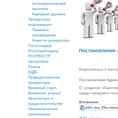
Антинаркотический
месячник
Народная дружина
Прокуратура
информирует
Правовое
просвещение
Новости прокуратуры
Гостехнадзор
Постановление 
Роспотребнадзор
РОСРЕЕСТР
Центробанк
Разное
Информация о мате
ЕДДС
Природоохранная
Постановление Админ
прокуратура
Архивный отдел
О создании обществ
Внимание, розыск!
среды городского пос
Архитектура и
Вложения:
градостроительство
p551.doc
[Постано
Некоммерческие
организации