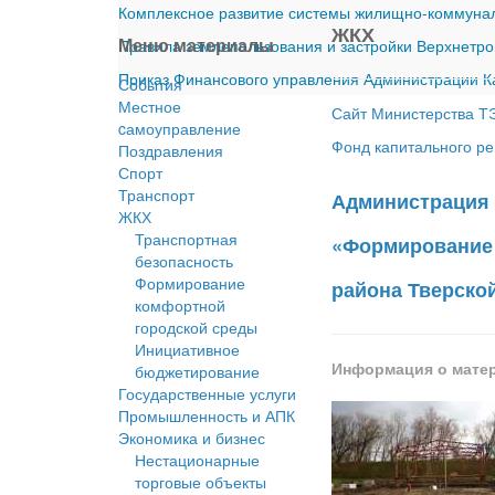
Комплексное развитие системы жилищно-коммуналь
ЖКХ
Меню материалы
Правила землепользования и застройки Верхнетро
Приказ Финансового управления Администрации Ка
События
Местное
Сайт Министерства Т
cамоуправление
Фонд капитального ре
Поздравления
Спорт
Транспорт
Администрация 
ЖКХ
Транспортная
«Формирование 
безопасность
Формирование
района Тверско
комфортной
городской среды
Инициативное
Информация о мате
бюджетирование
Государственные услуги
Промышленность и АПК
Экономика и бизнес
Нестационарные
торговые объекты