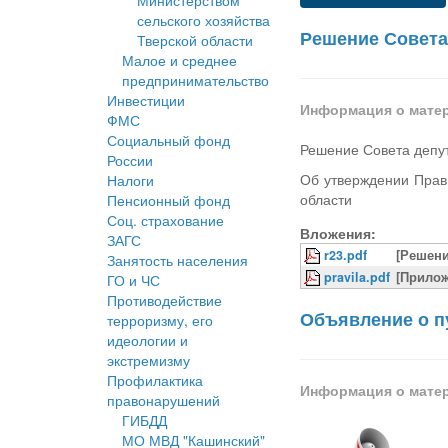
Министерством
сельского хозяйства
Решение Совета 
Тверской области
Малое и среднее
предпринимательство
Инвестиции
Информация о мате
ФМС
Социальный фонд
Решение Совета депут
России
Об утверждении Прав
Налоги
области
Пенсионный фонд
Соц. страхование
Вложения:
ЗАГС
r23.pdf
[Решени
Занятость населения
pravila.pdf
[Прилож
ГО и ЧС
Противодействие
Объявление о 
терроризму, его
идеологии и
экстремизму
Профилактика
Информация о мате
правонарушений
ГИБДД
МО МВД "Кашинский"