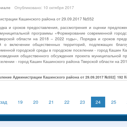
риале
Опубликовано: 10 октября 2017
истрации Кашинского района от 29.09.2017 №552
дка и сроков предоставления, рассмотрения и оценки предложе
 муниципальной программы «Формирование современной городс
верской области на 2018 – 2022 годы», Порядка и сроков пред
ий о включении общественных территорий, подлежащих благо
енной городской среды в городском поселении - город Кашин Ка
оведения общественного обсуждения проекта муниципальной п
селении - город Кашин Кашинского района Тверской области на 20
вление Администрации Кашинского района от 29.09.2017 №552]
192 К
зад
19
20
21
22
23
24
25