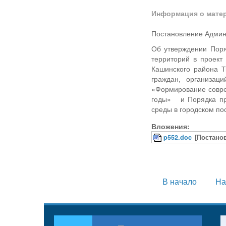
Информация о мате
Постановление Админ
Об утверждении Поря
территорий в проект
Кашинского района Т
граждан, организац
«Формирование соврем
годы» и Порядка пр
среды в городском по
Вложения:
p552.doc
[Постано
В начало
На