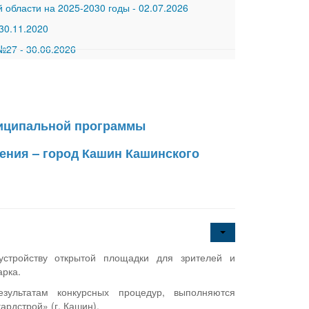
 области на 2025-2030 годы
-
02.07.2026
30.11.2020
 №27
-
30.06.2026
ниципальной программы
ения – город Кашин Кашинского
стройству открытой площадки для зрителей и
арка.
езультатам конкурсных процедур, выполняются
ардстрой» (г. Кашин).