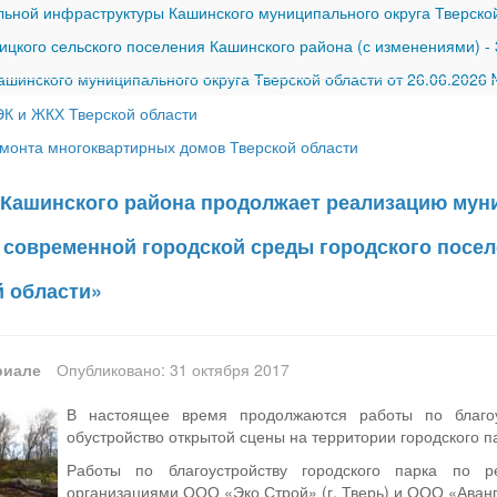
ной инфраструктуры Кашинского муниципального округа Тверской
ицкого сельского поселения Кашинского района (с изменениями)
-
шинского муниципального округа Тверской области от 26.06.2026
ЭК и ЖКХ Тверской области
монта многоквартирных домов Тверской области
Кашинского района продолжает реализацию му
современной городской среды городского посел
й области»
риале
Опубликовано: 31 октября 2017
В настоящее время продолжаются работы по благоу
обустройство открытой сцены на территории городского п
Работы по благоустройству городского парка по р
организациями ООО «Эко Строй» (г. Тверь) и ООО «Аванг