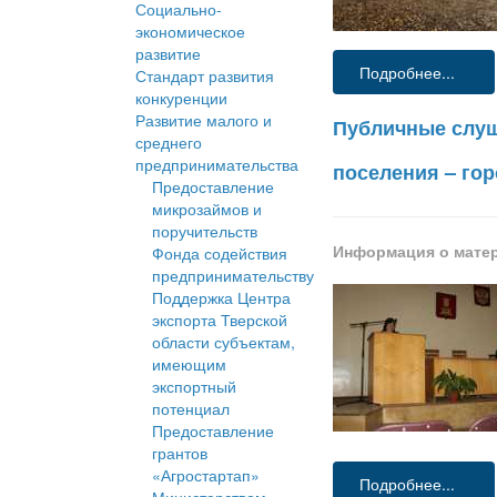
Социально-
экономическое
развитие
Подробнее...
Стандарт развития
конкуренции
Развитие малого и
Публичные слуш
среднего
предпринимательства
поселения – го
Предоставление
микрозаймов и
поручительств
Информация о мате
Фонда содействия
предпринимательству
Поддержка Центра
экспорта Тверской
области субъектам,
имеющим
экспортный
потенциал
Предоставление
грантов
«Агростартап»
Подробнее...