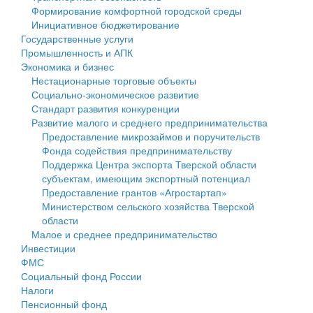
Формирование комфортной городской среды
Государственные услуги
Символика
муниципального округа Тверской области
Финансовое управление
Инициативное бюджетирование
Государственные услуги
Промышленность и АПК
Устав
Администрация Кашинского муниципального округа
Бюджет для граждан
Промышленность и АПК
Экономика и бизнес
Экономика и бизнес
Гостям округа
Тверской области
Имущество
Нестационарные торговые объекты
Социально-экономическое развитие
...
Туризм
Управление сельскими территориями
Выявление правообладателей ранее учтенных
Стандарт развития конкуренции
Развитие малого и среднего предпринимательства
Культура
Открытые данные
объектов недвижимости
Предоставление микрозаймов и поручительств
Фонда содействия предпринимательству
Образование
Работа с обращениями граждан
Имущественная поддержка субъектов малого и
Поддержка Центра экспорта Тверской области
субъектам, имеющим экспортный потенциал
Здравоохранение
Муниципальный контроль
среднего предпринимательства
Предоставление грантов «Агростартап»
Министерством сельского хозяйства Тверской
Социальная защита
Муниципальные услуги
Информационная поддержка субъектов малого и
области
Малое и среднее предпринимательство
Фотоальбом
Проекты административных регламентов
среднего предпринимательства
Инвестиции
ФМС
Антимонопольный комплаенс
Муниципальные программы
Социальный фонд России
Налоги
Противодействие коррупции
Контрольно-счетная палата
Пенсионный фонд