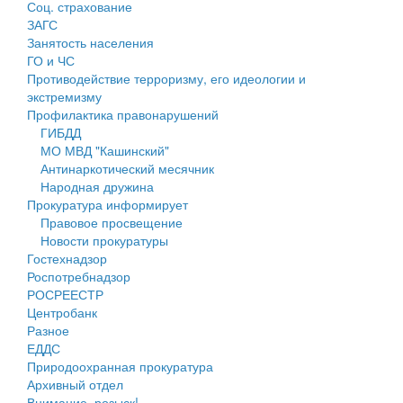
Соц. страхование
Персональные данные
ЗАГС
Занятость населения
Оценка регулирующего воздействия
ГО и ЧС
Противодействие терроризму, его идеологии и
Деятельность МУ
экстремизму
Профилактика правонарушений
Нормативы градостроительного проектирования
ГИБДД
МО МВД "Кашинский"
Правила землепользования и застройки
Антинаркотический месячник
Народная дружина
Генеральные планы
Прокуратура информирует
Правовое просвещение
Проекты планировки территории
Новости прокуратуры
Гостехнадзор
Собрание депутатов
Роспотребнадзор
РОСРЕЕСТР
Городское поселение
Центробанк
Разное
Сельские поселения
ЕДДС
Природоохранная прокуратура
Архивный отдел
Внимание, розыск!