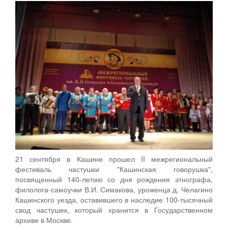
21 сентября в Кашине прошел II межрегиональный
фестиваль частушки "Кашинская говорушка",
посвященный 140-летию со дня рождения этнографа,
филолога-самоучки В.И. Симакова, уроженца д. Челагино
Кашинского уезда, оставившего в наследие 100-тысячный
свод частушек, который хранится в Государственном
архиве в Москве.