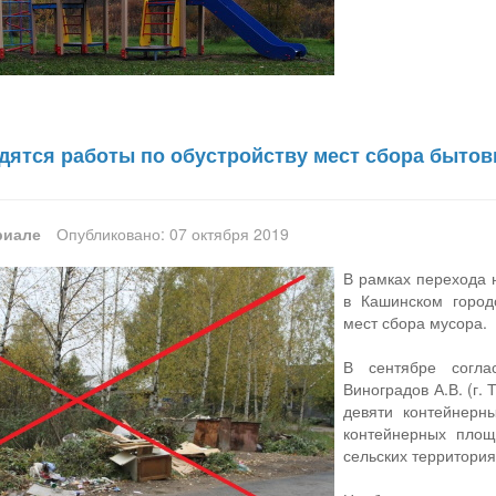
дятся работы по обустройству мест сбора быто
риале
Опубликовано: 07 октября 2019
В рамках перехода 
в Кашинском город
мест сбора мусора.
В сентябре согла
Виноградов А.В. (г.
девяти контейнерн
контейнерных площ
сельских территория