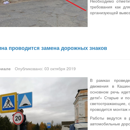
Необходимо отмети
требования как дл
организующей вывоз 
ина проводится замена дорожных знаков
риале
Опубликовано: 03 октября 2019
В рамках проведе
движения в Кашин
основном речь иде
дети!» Старые и п
светоотражающие, 
проводится монтаж 
Работы ведутся в 
автомобильные доро