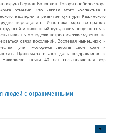
ого округа Герман Баландин. Говоря о юбилее хора
округа отметил, что «вклад этого коллектива в
еского наследия и развитие культуры Кашинского
трудно переоценить. Участники хора ветеранов,
трудовой и жизненный путь, своим творчеством и
оспитывают у молодежи патриотические чувства, не
ерваться связи поколений. Воспевая нынешнюю и
чества, учат молодёжь любить свой край и
спехи». Принимала в этот день поздравления и
 Николаева, почти 40 лет возглавляющая хор
я людей с ограниченными