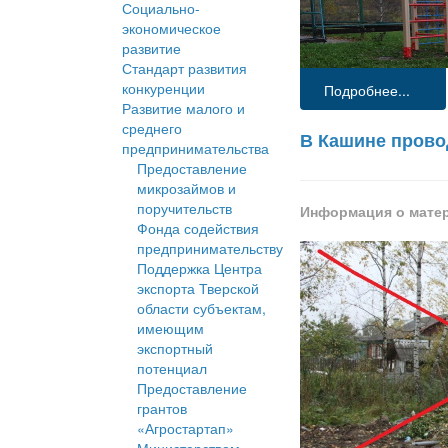
Социально-
экономическое
развитие
Стандарт развития
конкуренции
Подробнее...
Развитие малого и
среднего
В Кашине прово
предпринимательства
Предоставление
микрозаймов и
поручительств
Информация о мате
Фонда содействия
предпринимательству
Поддержка Центра
экспорта Тверской
области субъектам,
имеющим
экспортный
потенциал
Предоставление
грантов
«Агростартап»