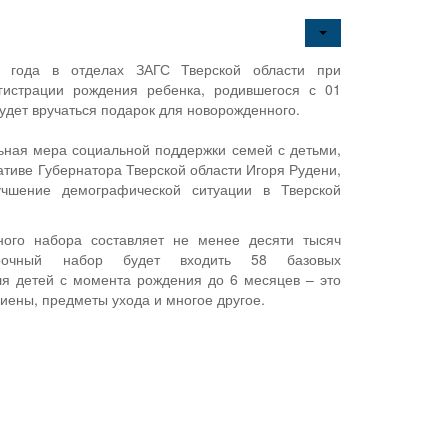
 года в отделах ЗАГС Тверской области при
егистрации рождения ребенка, родившегося с 01
будет вручаться подарок для новорожденного.
ьная мера социальной поддержки семей с детьми,
ативе Губернатора Тверской области Игоря Рудени,
учшение демографической ситуации в Тверской
ного набора составляет не менее десяти тысяч
рочный набор будет входить 58 базовых
я детей с момента рождения до 6 месяцев – это
гиены, предметы ухода и многое другое.