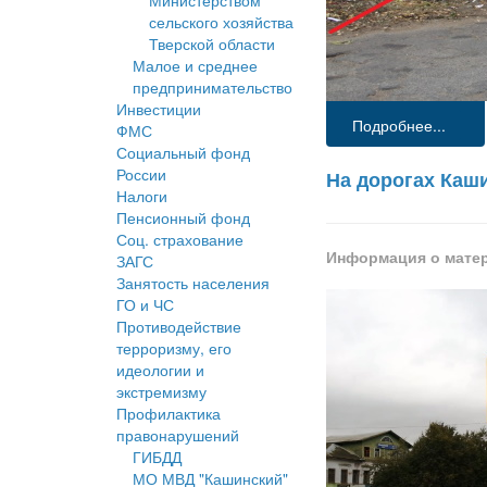
Министерством
сельского хозяйства
Тверской области
Малое и среднее
предпринимательство
Инвестиции
Подробнее...
ФМС
Социальный фонд
России
На дорогах Каш
Налоги
Пенсионный фонд
Соц. страхование
Информация о мате
ЗАГС
Занятость населения
ГО и ЧС
Противодействие
терроризму, его
идеологии и
экстремизму
Профилактика
правонарушений
ГИБДД
МО МВД "Кашинский"