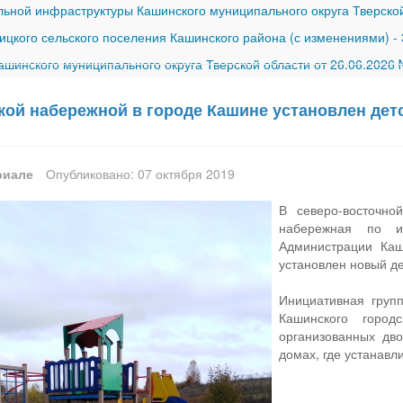
ной инфраструктуры Кашинского муниципального округа Тверской
ицкого сельского поселения Кашинского района (с изменениями)
-
шинского муниципального округа Тверской области от 26.06.2026
кой набережной в городе Кашине установлен дет
риале
Опубликовано: 07 октября 2019
В северо-восточно
набережная по и
Администрации Каш
установлен новый де
Инициативная групп
Кашинского город
организованных дв
домах, где устанавл