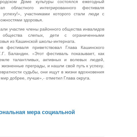
родском Доме культуры состоялся ежегодный
ап областного интегрированного фестиваля
к успеху!», участниками которого стали люди с
ожностями здоровья.
али участие члены районного общества инвалидов
о общества слепых, дети с ограниченными
овья из Кашинской школы-интерната.
ов фестиваля приветствовал Глава Кашинского
Г.Г. Баландин. «Этот фестиваль показывает, как
емле талантливых, активных и волевых людей,
 жизненные преграды, и нашли свой путь к успеху.
евратности судьбы, они ищут в жизни вдохновения
 мир добрее, лучше»,- отметил Глава округа.
иональная мера социальной