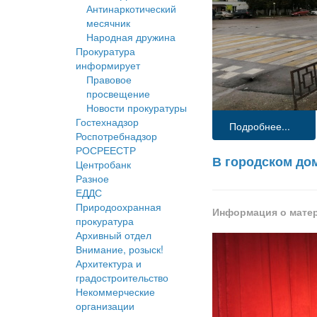
Антинаркотический
месячник
Народная дружина
Прокуратура
информирует
Правовое
просвещение
Новости прокуратуры
Гостехнадзор
Подробнее...
Роспотребнадзор
РОСРЕЕСТР
В городском до
Центробанк
Разное
ЕДДС
Природоохранная
Информация о мате
прокуратура
Архивный отдел
Внимание, розыск!
Архитектура и
градостроительство
Некоммерческие
организации