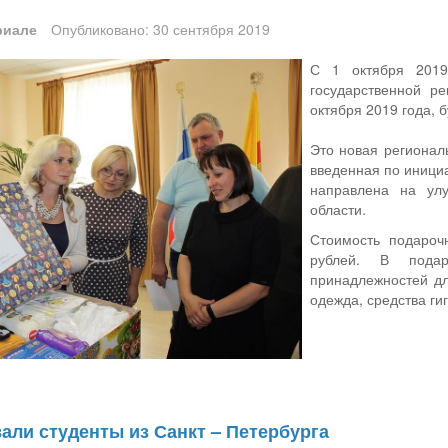
риале
Опубликовано: 30 сентября 2019
С 1 октября 2019
государственной р
октября 2019 года, 
Это новая регионал
введенная по иници
направлена на ул
области.
Стоимость подароч
рублей. В пода
принадлежностей дл
одежда, средства ги
али студенты из Санкт – Петербурга