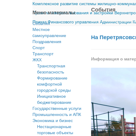
Комплексное развитие системы жилищно-коммуналь
События
Меню материалы
Правила землепользования и застройки Верхнетро
Приказ Финансового управления Администрации Ка
События
Местное
cамоуправление
На Перетрясовс
Поздравления
Спорт
Транспорт
Информация о мате
ЖКХ
Транспортная
безопасность
Формирование
комфортной
городской среды
Инициативное
бюджетирование
Государственные услуги
Промышленность и АПК
Экономика и бизнес
Нестационарные
торговые объекты