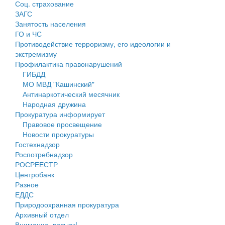
Соц. страхование
Персональные данные
ЗАГС
Занятость населения
Оценка регулирующего воздействия
ГО и ЧС
Противодействие терроризму, его идеологии и
Деятельность МУ
экстремизму
Профилактика правонарушений
Нормативы градостроительного проектирования
ГИБДД
МО МВД "Кашинский"
Правила землепользования и застройки
Антинаркотический месячник
Народная дружина
Генеральные планы
Прокуратура информирует
Правовое просвещение
Проекты планировки территории
Новости прокуратуры
Гостехнадзор
Собрание депутатов
Роспотребнадзор
РОСРЕЕСТР
Городское поселение
Центробанк
Разное
Сельские поселения
ЕДДС
Природоохранная прокуратура
Архивный отдел
Внимание, розыск!