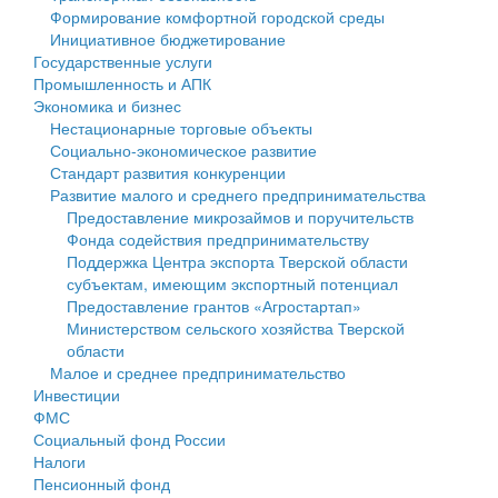
Формирование комфортной городской среды
Государственные услуги
Символика
муниципального округа Тверской области
Финансовое управление
Инициативное бюджетирование
Государственные услуги
Промышленность и АПК
Устав
Администрация Кашинского муниципального округа
Бюджет для граждан
Промышленность и АПК
Экономика и бизнес
Экономика и бизнес
Гостям округа
Тверской области
Имущество
Нестационарные торговые объекты
Социально-экономическое развитие
...
Туризм
Управление сельскими территориями
Выявление правообладателей ранее учтенных
Стандарт развития конкуренции
Развитие малого и среднего предпринимательства
Культура
Открытые данные
объектов недвижимости
Предоставление микрозаймов и поручительств
Фонда содействия предпринимательству
Образование
Работа с обращениями граждан
Имущественная поддержка субъектов малого и
Поддержка Центра экспорта Тверской области
субъектам, имеющим экспортный потенциал
Здравоохранение
Муниципальный контроль
среднего предпринимательства
Предоставление грантов «Агростартап»
Министерством сельского хозяйства Тверской
Социальная защита
Муниципальные услуги
Информационная поддержка субъектов малого и
области
Малое и среднее предпринимательство
Фотоальбом
Проекты административных регламентов
среднего предпринимательства
Инвестиции
ФМС
Антимонопольный комплаенс
Муниципальные программы
Социальный фонд России
Налоги
Противодействие коррупции
Контрольно-счетная палата
Пенсионный фонд