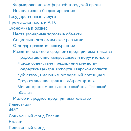
Формирование комфортной городской среды
Государственные услуги
Символика
муниципального округа Тверской области
Финансовое управление
Инициативное бюджетирование
Государственные услуги
Промышленность и АПК
Устав
Администрация Кашинского муниципального округа
Бюджет для граждан
Промышленность и АПК
Экономика и бизнес
Экономика и бизнес
Гостям округа
Тверской области
Имущество
Нестационарные торговые объекты
Социально-экономическое развитие
...
Туризм
Управление сельскими территориями
Выявление правообладателей ранее учтенных
Стандарт развития конкуренции
Развитие малого и среднего предпринимательства
Культура
Открытые данные
объектов недвижимости
Предоставление микрозаймов и поручительств
Фонда содействия предпринимательству
Образование
Работа с обращениями граждан
Имущественная поддержка субъектов малого и
Поддержка Центра экспорта Тверской области
субъектам, имеющим экспортный потенциал
Здравоохранение
Муниципальный контроль
среднего предпринимательства
Предоставление грантов «Агростартап»
Министерством сельского хозяйства Тверской
Социальная защита
Муниципальные услуги
Информационная поддержка субъектов малого и
области
Малое и среднее предпринимательство
Фотоальбом
Проекты административных регламентов
среднего предпринимательства
Инвестиции
ФМС
Антимонопольный комплаенс
Муниципальные программы
Социальный фонд России
Налоги
Противодействие коррупции
Контрольно-счетная палата
Пенсионный фонд