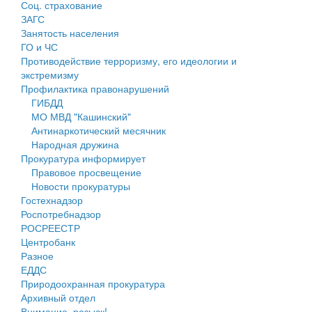
Соц. страхование
Персональные данные
ЗАГС
Занятость населения
Оценка регулирующего воздействия
ГО и ЧС
Противодействие терроризму, его идеологии и
Деятельность МУ
экстремизму
Профилактика правонарушений
Нормативы градостроительного проектирования
ГИБДД
МО МВД "Кашинский"
Правила землепользования и застройки
Антинаркотический месячник
Народная дружина
Генеральные планы
Прокуратура информирует
Правовое просвещение
Проекты планировки территории
Новости прокуратуры
Гостехнадзор
Собрание депутатов
Роспотребнадзор
РОСРЕЕСТР
Городское поселение
Центробанк
Разное
Сельские поселения
ЕДДС
Природоохранная прокуратура
Архивный отдел
Внимание, розыск!