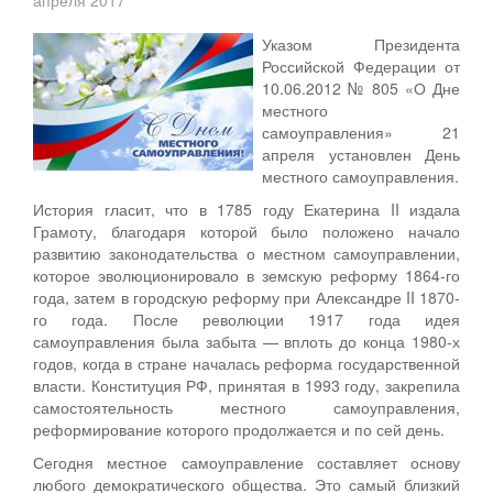
Указом Президента
Российской Федерации от
10.06.2012 № 805 «О Дне
местного
самоуправления» 21
апреля установлен День
местного самоуправления.
История гласит, что в 1785 году Екатерина II издала
Грамоту, благодаря которой было положено начало
развитию законодательства о местном самоуправлении,
которое эволюционировало в земскую реформу 1864-го
года, затем в городскую реформу при Александре II 1870-
го года. После революции 1917 года идея
самоуправления была забыта — вплоть до конца 1980-х
годов, когда в стране началась реформа государственной
власти. Конституция РФ, принятая в 1993 году, закрепила
самостоятельность местного самоуправления,
реформирование которого продолжается и по сей день.
Сегодня местное самоуправление составляет основу
любого демократического общества. Это самый близкий