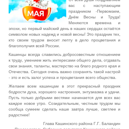
вас с наступающим
праздником -Первомаем,
Днём Весны и Труда!
Меняются времена и
эпохи, но первый майский день в наших сердцах остаётся
символом новых надежд и новой весны! Это праздник тех,
кто своим трудом вносит лепту в дело процветания и
благополучия всей России.
Кашинцы всегда славились добросовестным отношением
к труду, умением жить интересами общего дела, отдавать
свои знания, таланты, мастерство на благо родного края и
Отечества. Сегодня очень важно сохранять такой настрой
- это и есть залог успеха и процветания всего общества.
Желаем всем кашинцам в этот прекрасный праздник
бодрости духа, хорошего настроения, энтузиазма и удачи.
Пусть только добрыми вестями начинается для всех вас
каждое новое утро. Созидательным, честным трудом мы
сообща сумеем сделать наше завтра лучше, светлее и
радостнее!
Глава Кашинского района Г.Г. Баландин
Председатель Собрания депутатов Кашинского района