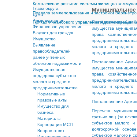
Комплексное развитие системы жилищно-коммуналь
Глава округа
Муниципальное
Правила землепользования и застройки Верхнетро
Дума
Администрация
Приказ Финансового управления Администрации Ка
Постановление Админ
Финансовое управление
имущества муниципаль
Бюджет для граждан
права хозяйственно
Имущество
предпринимательства
Выявление
малого и среднего 
правообладателей
предпринимательства,
ранее учтенных
Постановление Админ
объектов недвижимости
имущества муниципаль
Имущественная
права хозяйственно
поддержка субъектов
предпринимательства
малого и среднего
малого и среднего 
предпринимательства
предпринимательства,
Нормативные
правовые акты
Постановление Админи
Имущество для
Перечень муниципаль
бизнеса
третьих лиц (за искл
Материалы
субъектов малого и
Корпорации МСП
долгосрочной основ
Вопрос-ответ
субъектоа малого и с
Имущественная