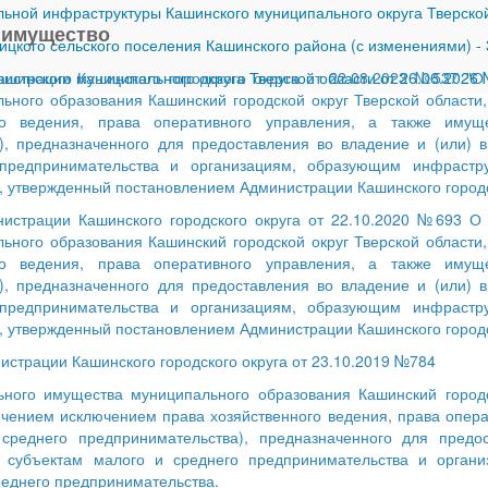
ной инфраструктуры Кашинского муниципального округа Тверской
 имущество
ицкого сельского поселения Кашинского района (с изменениями)
-
шинского муниципального округа Тверской области от 26.06.2026
истрации Кашинского городского округа от 22.08.2023 №537 "О
ного образования Кашинский городской округ Тверской области,
го ведения, права оперативного управления, а также имущ
), предназначенного для предоставления во владение и (или) 
предпринимательства и организациям, образующим инфрастру
 утвержденный постановлением Администрации Кашинского городск
истрации Кашинского городского округа от 22.10.2020 №693 О
ного образования Кашинский городской округ Тверской области,
го ведения, права оперативного управления, а также имущ
), предназначенного для предоставления во владение и (или) 
предпринимательства и организациям, образующим инфрастру
 утвержденный постановлением Администрации Кашинского городск
страции Кашинского городского округа от 23.10.2019 №784
ного имущества муниципального образования Кашинский городск
ючением исключением права хозяйственного ведения, права опер
 среднего предпринимательства), предназначенного для предо
е субъектам малого и среднего предпринимательства и орган
реднего предпринимательства.