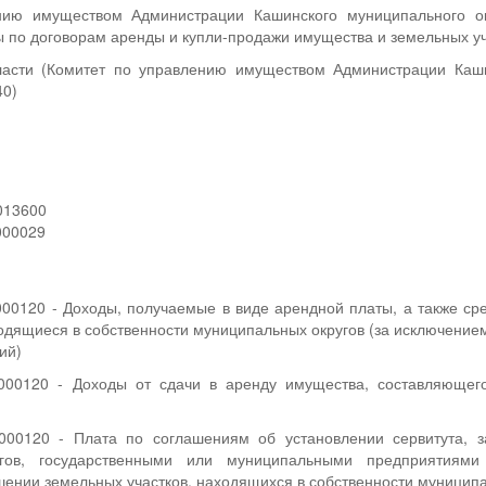
нию имуществом Администрации Кашинского муниципального ок
ы по договорам аренды и купли-продажи имущества и земельных уча
асти (Комитет по управлению имуществом Администрации Каши
40)
013600
000029
00120 - Доходы, получаемые в виде арендной платы, а также сре
одящиеся в собственности муниципальных округов (за исключени
ий)
000120 - Доходы от сдачи в аренду имущества, составляющего
000120 - Плата по соглашениям об установлении сервитута, 
угов, государственными или муниципальными предприятиям
ении земельных участков, находящихся в собственности муниципа