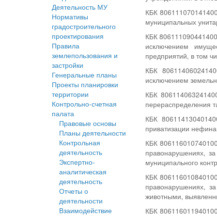
Деятельность МУ
КБК 806111070141400
Нормативы
муниципальных унита
градостроительного
проектирования
КБК 8061110904414000
Правила
исключением имуще
землепользования и
предприятий, в том ч
застройки
КБК 80611406024140
Генеральные планы
исключением земельн
Проекты планировки
территории
КБК 806114063241400
Контрольно-счетная
перераспределения та
палата
КБК 80611413040140
Правовые основы
приватизации нефина
Планы деятельности
Контрольная
КБК 806116010740100
деятельность
правонарушениях, за
Экспертно-
муниципального конт
аналитическая
КБК 806116010840100
деятельность
правонарушениях, з
Отчеты о
животными, выявленн
деятельности
Взаимодействие
КБК 806116011940100