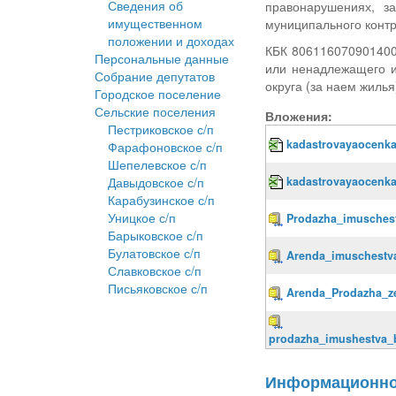
Сведения об
правонарушениях, з
имущественном
муниципального конт
положении и доходах
КБК 8061160709014000
Персональные данные
или ненадлежащего и
Собрание депутатов
округа (за наем жилья
Городское поселение
Сельские поселения
Вложения:
Пестриковское с/п
kadastrovayaocenka
Фарафоновское с/п
Шепелевское с/п
Давыдовское с/п
kadastrovayaocenk
Карабузинское с/п
Уницкое с/п
Prodazha_imuschest
Барыковское с/п
Булатовское с/п
Arenda_imuschestva
Славковское с/п
Письяковское с/п
Arenda_Prodazha_ze
prodazha_imushestva_b
Информационно