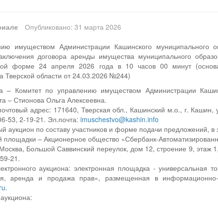
риале
Опубликовано: 31 марта 2026
нию имуществом Администрации Кашинского муниципального ок
заключения договора аренды имущества муниципального образо
нной форме 24 апреля 2026 года в 10 часов 00 минут (основ
а Тверской области от 24.03.2026 №244)
на – Комитет по управлению имуществом Администрации Кашинс
а – Стионова Ольга Алексеевна.
чтовый адрес: 171640, Тверская обл., Кашинский м.о., г. Кашин, у
6-53, 2-19-21. Эл.почта:
imuschestvo@kashin.info
ый аукцион по составу участников и форме подачи предложений, в 
й площадки – Акционерное общество «Сбербанк-Автоматизированна
 Москва, Большой Саввинский переулок, дом 12, строение 9, этаж 1
-59-21.
ектронного аукциона: электронная площадка - универсальная т
ия, аренда и продажа прав», размещенная в информационно-
ru.
аукциона: