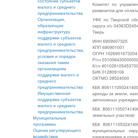
состояние субъектов
Комитет по управле
малого и среднего
реквизитов для оплат
предпринимательства
Организации,
УФК по Тверской обл
образующие
округа л/с 04363D245
инфраструктуру
Тверь
поддержки субъектов
ИНН 6909007325
малого и среднего
КПП 690901001
предпринимательства,
ОГРН 1026901673204
условия и порядок
Р/сч 03100643000000
оказания таким
К/сч 40102810545370
организациям
БИК 012809106
поддержки малого и
ОКТМО 28524000
среднего
предпринимательства
КБК 806111050241400
Имущественная
аренды за земли, нах
поддержка субъектов
автономных учрежден
малого и среднего
КБК 80611105074140
предпринимательства
земельных участков)
Муниципальные
программы
КБК 80611105324140
Оценка регулирующего
муниципальных окр
воздействия
учреждениями в отнош