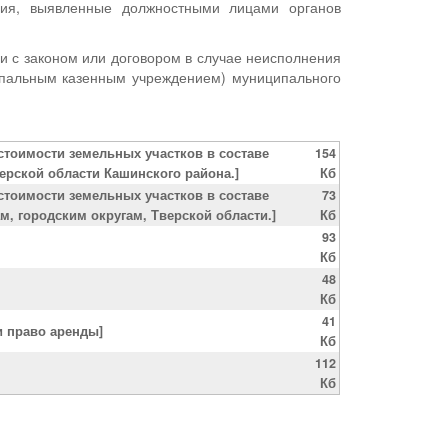
ния, выявленные должностными лицами органов
и с законом или договором в случае неисполнения
ипальным казенным учреждением) муниципального
стоимости земельных участков в составе
154
ерской области Кашинского района.]
Кб
стоимости земельных участков в составе
73
, городским округам, Тверской области.]
Кб
93
Кб
48
Кб
41
и право аренды]
Кб
112
Кб