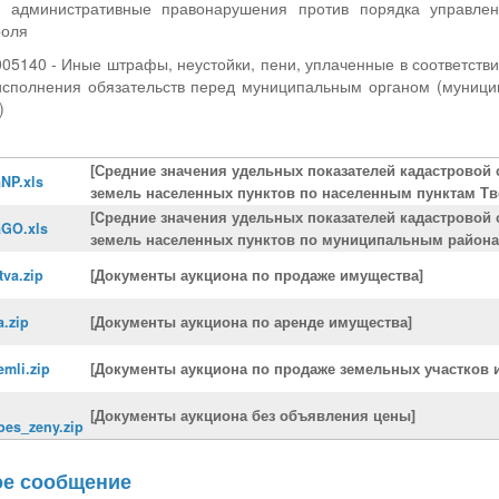
а административные правонарушения против порядка управле
роля
5140 - Иные штрафы, неустойки, пени, уплаченные в соответстви
сполнения обязательств перед муниципальным органом (муниц
)
[Средние значения удельных показателей кадастровой 
NP.xls
земель населенных пунктов по населенным пунктам Тв
[Cредние значения удельных показателей кадастровой 
aGO.xls
земель населенных пунктов по муниципальным районам
va.zip
[Документы аукциона по продаже имущества]
.zip
[Документы аукциона по аренде имущества]
mli.zip
[Документы аукциона по продаже земельных участков 
[Документы аукциона без объявления цены]
es_zeny.zip
е сообщение