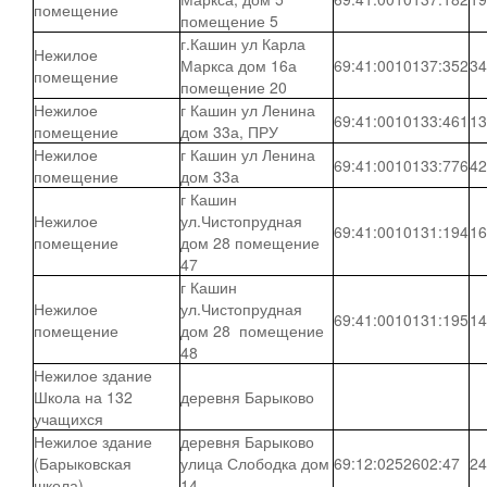
помещение
помещение 5
г.Кашин ул Карла
Нежилое
Маркса дом 16а
69:41:0010137:352
34
помещение
помещение 20
Нежилое
г Кашин ул Ленина
69:41:0010133:461
13
помещение
дом 33а, ПРУ
Нежилое
г Кашин ул Ленина
69:41:0010133:776
42
помещение
дом 33а
г Кашин
Нежилое
ул.Чистопрудная
69:41:0010131:194
16
помещение
дом 28 помещение
47
г Кашин
Нежилое
ул.Чистопрудная
69:41:0010131:195
14
помещение
дом 28 помещение
48
Нежилое здание
Школа на 132
деревня Барыково
учащихся
Нежилое здание
деревня Барыково
(Барыковская
улица Слободка дом
69:12:0252602:47
24
школа)
14