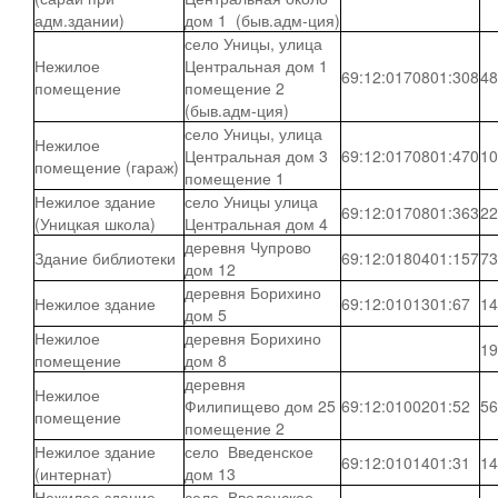
адм.здании)
дом 1 (быв.адм-ция)
село Уницы, улица
Нежилое
Центральная дом 1
69:12:0170801:308
48
помещение
помещение 2
(быв.адм-ция)
село Уницы, улица
Нежилое
Центральная дом 3
69:12:0170801:470
10
помещение (гараж)
помещение 1
Нежилое здание
село Уницы улица
69:12:0170801:363
22
(Уницкая школа)
Центральная дом 4
деревня Чупрово
Здание библиотеки
69:12:0180401:157
73
дом 12
деревня Борихино
Нежилое здание
69:12:0101301:67
14
дом 5
Нежилое
деревня Борихино
19
помещение
дом 8
деревня
Нежилое
Филипищево дом 25
69:12:0100201:52
56
помещение
помещение 2
Нежилое здание
село Введенское
69:12:0101401:31
14
(интернат)
дом 13
Нежилое здание
село Введенское