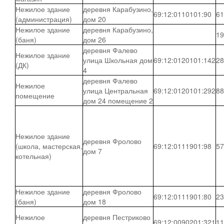
Нежилое здание
деревня Карабузино,
69:12:0110101:90
61
(администрация)
дом 20
Нежилое здание
деревня Карабузино,
19
(баня)
дом 26
деревня Фалево
Нежилое здание
улица Школьная дом
69:12:0120101:142
28
(ДК)
4
деревня Фалево
Нежилое
улица Центральная
69:12:0120101:292
88
помещение
дом 24 помещение 2
Нежилое здание
деревня Фролово
(школа, мастерская,
69:12:0111901:98
57
дом 7
котельная)
Нежилое здание
деревня Фролово
69:12:0111901:80
23
(баня)
дом 18
Нежилое
деревня Пестриково
69:12:0090201:321
11