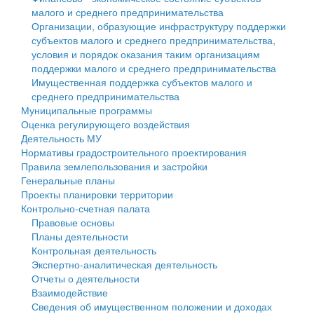
малого и среднего предпринимательства
Персональные данные
Организации, образующие инфраструктуру поддержки
субъектов малого и среднего предпринимательства,
Оценка регулирующего воздействия
условия и порядок оказания таким организациям
поддержки малого и среднего предпринимательства
Деятельность МУ
Имущественная поддержка субъектов малого и
среднего предпринимательства
Нормативы градостроительного проектирования
Муниципальные программы
Оценка регулирующего воздействия
Правила землепользования и застройки
Деятельность МУ
Нормативы градостроительного проектирования
Генеральные планы
Правила землепользования и застройки
Генеральные планы
Проекты планировки территории
Проекты планировки территории
Контрольно-счетная палата
Собрание депутатов
Правовые основы
Планы деятельности
Городское поселение
Контрольная деятельность
Экспертно-аналитическая деятельность
Сельские поселения
Отчеты о деятельности
Взаимодействие
Сведения об имущественном положении и доходах