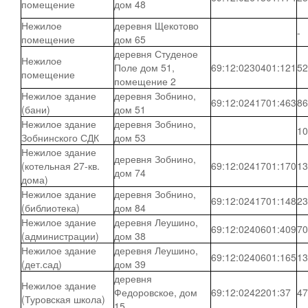
помещение
дом 48
Нежилое
деревня Щекотово
-
помещение
дом 65
деревня Студеное
Нежилое
Поле дом 51,
69:12:0230401:121
52
помещение
помещение 2
Нежилое здание
деревня Зобнино,
69:12:0241701:463
86
(бани)
дом 51
Нежилое здание
деревня Зобнино,
10
Зобнинского СДК
дом 53
Нежилое здание
деревня Зобнино,
(котельная 27-кв.
69:12:0241701:170
13
дом 74
дома)
Нежилое здание
деревня Зобнино,
69:12:0241701:148
23
(библиотека)
дом 84
Нежилое здание
деревня Леушино,
69:12:0240601:409
70
(администрации)
дом 38
Нежилое здание
деревня Леушино,
69:12:0240601:165
13
(дет.сад)
дом 39
деревня
Нежилое здание
Федоровское, дом
69:12:0242201:37
47
(Туровская школа)
15