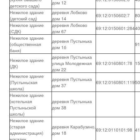
дом 12
детского сада)
Нежилое здание
деревня Лобково
69:12:0150602:7
80
(детский сад)
дом 14
Нежилое здание
деревня Лобково
69:12:0150601:284
40
(СДК)
дом 67
Нежилое здание
деревня Пустынька
(общественная
91
дом 1б
баня)
деревня Пустынька
Нежилое здание
улица Молодежная
69:12:0160801:78
15
(ДК)
дом 22
Нежилое здание
деревня Пустынька
(Пустыньская
69:12:0160801:119
50
дом 37
школа)
Нежилое здание
(котельная
деревня Пустынька
Пустыньской
дом 38
школы)
Нежилое здание
(старая
деревня Карабузино,
69:12:0110101:98
41
администрация)
дом 18
магазин