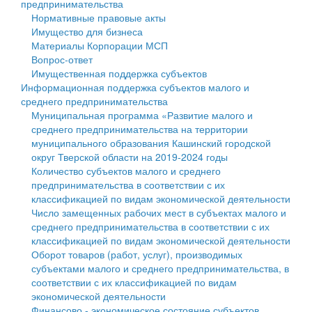
предпринимательства
Нормативные правовые акты
Государственные услуги
Символика
муниципального округа Тверской области
Финансовое управление
Имущество для бизнеса
Материалы Корпорации МСП
Промышленность и АПК
Устав
Администрация Кашинского муниципального округа
Бюджет для граждан
Вопрос-ответ
Имущественная поддержка субъектов
Экономика и бизнес
Гостям округа
Тверской области
Имущество
Информационная поддержка субъектов малого и
среднего предпринимательства
...
Туризм
Управление сельскими территориями
Выявление правообладателей ранее учтенных
Муниципальная программа «Развитие малого и
среднего предпринимательства на территории
Культура
Открытые данные
объектов недвижимости
муниципального образования Кашинский городской
округ Тверской области на 2019-2024 годы
Образование
Работа с обращениями граждан
Имущественная поддержка субъектов малого и
Количество субъектов малого и среднего
предпринимательства в соответствии с их
Здравоохранение
Муниципальный контроль
среднего предпринимательства
классификацией по видам экономической деятельности
Число замещенных рабочих мест в субъектах малого и
Социальная защита
Муниципальные услуги
Информационная поддержка субъектов малого и
среднего предпринимательства в соответствии с их
классификацией по видам экономической деятельности
Фотоальбом
Проекты административных регламентов
среднего предпринимательства
Оборот товаров (работ, услуг), производимых
субъектами малого и среднего предпринимательства, в
Антимонопольный комплаенс
Муниципальные программы
соответствии с их классификацией по видам
экономической деятельности
Противодействие коррупции
Контрольно-счетная палата
Финансово - экономическое состояние субъектов