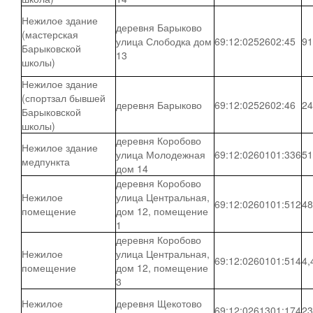
Нежилое здание
деревня Барыково
(мастерская
улица Слободка дом
69:12:0252602:45
91
Барыковской
13
школы)
Нежилое здание
(спортзал бывшей
деревня Барыково
69:12:0252602:46
24
Барыковской
школы)
деревня Коробово
Нежилое здание
улица Молодежная
69:12:0260101:336
51
медпункта
дом 14
деревня Коробово
Нежилое
улица Центральная,
69:12:0260101:512
48
помещение
дом 12, помещение
1
деревня Коробово
Нежилое
улица Центральная,
69:12:0260101:514
4,
помещение
дом 12, помещение
3
Нежилое
деревня Щекотово
69:12:0261301:174
23