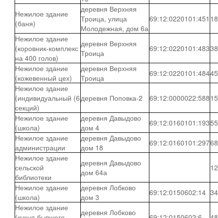
деревня Верхняя
Нежилое здание
Троица, улица
69:12:0220101:451
18
(баня)
Молодежная, дом 6а
Нежилое здание
деревня Верхняя
(коровник-комплекс
69:12:0220101:483
38
Троица
на 400 голов)
Нежилое здание
деревня Верхняя
69:12:0220101:484
45
(кожевенный цех)
Троица
Нежилое здание
(индивидуальный (6
деревня Поповка-2
69:12:0000022:588
15
секций)
Нежилое здание
деревня Давыдово
69:12:0160101:193
55
(школа)
дом 4
Нежилое здание
деревня Давыдово
69:12:0160101:297
68
администрации
дом 18
Нежилое здание
деревня Давыдово
сельской
12
дом 64а
библиотеки
Нежилое здание
деревня Лобково
69:12:0150602:14
34
(школа)
дом 3
Нежилое здание
деревня Лобково
(кухня бывшего
69:12:0150602:6
48