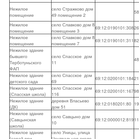
Нежилое
село Стражково дом
58
помещение
49 помещение 2
Нежилое
село Славково дом 8
69:12:0190101:308
26
помещение
помещение 3
Нежилое
село Славково дом 8
69:12:0190101:311
82
помещение
помещение 7
Нежилое здание
бывшего
село Спасское дом
48
Терботуньского
11
ФАП
Нежилое здание
село Спасское дом
69:12:0200101:184
21
детского сада
69
Нежилое здание
село Спасское дом
69:12:0200101:167
98
(Спасская школа)
116
Нежилое здание
деревня Власьево
69:12:0180201:80
19
(ДК)
дом 51
Нежилое здание
село Савцыно дом
(Савцынская
69:12:0000012:819
11
10
школа)
Нежилое здание
село Уницы, улица
(сарай при
Центральная около