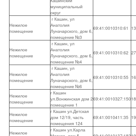
Кашинский
муниципальный
округ
г Кашин, ул
Нежилое
Анатолия
69:41:0010310:61
13
помещение
Луначарского, дом 6,
помещение №3
г Кашин, ул
Нежилое
Анатолия
69:41:0010310:62
27
помещение
Луначарского, дом 6,
помещение №4
г Кашин, ул
Нежилое
Анатолия
69:41:0010310:55
16
помещение
Луначарского, дом 6,
помещение №6
г Кашин
Нежилое
ул.Вонжинская дом 2
69:41:0010327:150
18
помещение
помещение 1
г Кашин ул.Детская
Нежилое
дом 12/19, часть
69:41:0010411:35
19
помещение
помещения 124
г Кашин ул.Карла
Нежилое
Маркса, дом 5
69:41:0010137:182
19