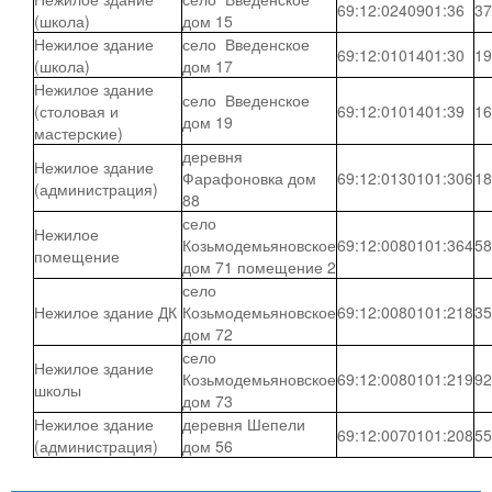
69:12:0240901:36
37
(школа)
дом 15
Нежилое здание
село Введенское
69:12:0101401:30
19
(школа)
дом 17
Нежилое здание
село Введенское
(столовая и
69:12:0101401:39
16
дом 19
мастерские)
деревня
Нежилое здание
Фарафоновка дом
69:12:0130101:306
18
(администрация)
88
село
Нежилое
Козьмодемьяновское
69:12:0080101:364
58
помещение
дом 71 помещение 2
село
Нежилое здание ДК
Козьмодемьяновское
69:12:0080101:218
35
дом 72
село
Нежилое здание
Козьмодемьяновское
69:12:0080101:219
92
школы
дом 73
Нежилое здание
деревня Шепели
69:12:0070101:208
55
(администрация)
дом 56