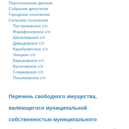
Персональные данные
Собрание депутатов
Городское поселение
Сельские поселения
Пестриковское с/п
Фарафоновское с/п
Шепелевское с/п
Давыдовское с/п
Карабузинское с/п
Уницкое с/п
Барыковское с/п
Булатовское с/п
Славковское с/п
Письяковское с/п
Перечень свободного имущества,
являющегося муниципальной
собственностью муниципального