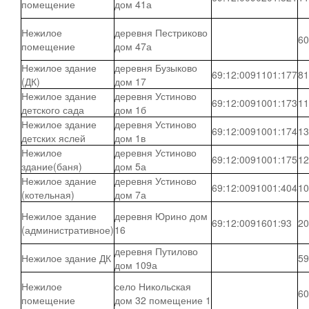
помещение
дом 41а
Нежилое
деревня Пестриково
60
помещение
дом 47а
Нежилое здание
деревня Бузыково
69:12:0091101:177
81
(ДК)
дом 17
Нежилое здание
деревня Устиново
69:12:0091001:173
11
детского сада
дом 1б
Нежилое здание
деревня Устиново
69:12:0091001:174
13
детских яслей
дом 1в
Нежилое
деревня Устиново
69:12:0091001:175
12
здание(баня)
дом 5а
Нежилое здание
деревня Устиново
69:12:0091001:404
10
(котельная)
дом 7а
Нежилое здание
деревня Юрино дом
69:12:0091601:93
20
(административное)
16
деревня Путилово
Нежилое здание ДК
59
дом 109а
Нежилое
село Никольская
60
помещение
дом 32 помещение 1