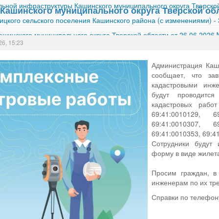
ной инфраструктуры Кашинского муниципального округа Тверской
Кашинского муниципального округа Тверской об
ицкого сельского поселения Кашинского района (с изменениями)
-
шинского муниципального округа Тверской области от 26.06.2026
26, 15:23
Администрация Каши
сообщает, что за
кадастровыми инж
будут проводитс
кадастровых рабо
69:41:0010129, 6
69:41:0010307, 6
69:41:0010353, 69:4
Сотрудники будут
форму в виде жилет
Просим граждан, в
инженерам по их тр
Справки по телефону