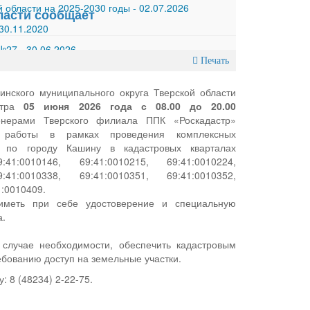
 области на 2025-2030 годы
-
02.07.2026
ласти сообщает
30.11.2020
 №27
-
30.06.2026
Печать
нского муниципального округа Тверской области
втра
05 июня 2026 года с 08.00 до 20.00
енерами Тверского филиала ППК «Роскадастр»
я работы в рамках проведения комплексных
т по городу Кашину в кадастровых кварталах
9:41:0010146, 69:41:0010215, 69:41:0010224,
9:41:0010338, 69:41:0010351, 69:41:0010352,
1:0010409.
 иметь при себе удостоверение и специальную
а.
 случае необходимости, обеспечить кадастровым
ебованию доступ на земельные участки.
: 8 (48234) 2-22-75.