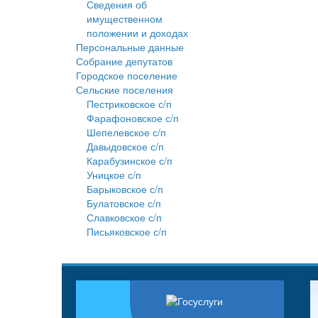
Сведения об
имущественном
положении и доходах
Персональные данные
Собрание депутатов
Городское поселение
Сельские поселения
Пестриковское с/п
Фарафоновское с/п
Шепелевское с/п
Давыдовское с/п
Карабузинское с/п
Уницкое с/п
Барыковское с/п
Булатовское с/п
Славковское с/п
Письяковское с/п