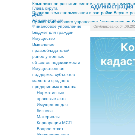
Комплексное развитие системы жилищно-коммуналь
Администрация 
Глава округа
Правила землепользования и застройки Верхнетро
Дума
Администрация
Приказ Финансового управления Администрации Ка
Финансовое управление
Опубликовано: 04.06.20
Бюджет для граждан
Имущество
Выявление
правообладателей
ранее учтенных
объектов недвижимости
Имущественная
поддержка субъектов
малого и среднего
предпринимательства
Нормативные
правовые акты
Имущество для
бизнеса
Материалы
Корпорации МСП
Вопрос-ответ
Имущественная