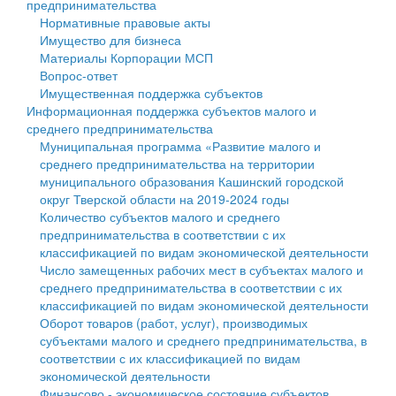
предпринимательства
Нормативные правовые акты
Государственные услуги
Символика
муниципального округа Тверской области
Финансовое управление
Имущество для бизнеса
Материалы Корпорации МСП
Промышленность и АПК
Устав
Администрация Кашинского муниципального округа
Бюджет для граждан
Вопрос-ответ
Имущественная поддержка субъектов
Экономика и бизнес
Гостям округа
Тверской области
Имущество
Информационная поддержка субъектов малого и
среднего предпринимательства
...
Туризм
Управление сельскими территориями
Выявление правообладателей ранее учтенных
Муниципальная программа «Развитие малого и
среднего предпринимательства на территории
Культура
Открытые данные
объектов недвижимости
муниципального образования Кашинский городской
округ Тверской области на 2019-2024 годы
Образование
Работа с обращениями граждан
Имущественная поддержка субъектов малого и
Количество субъектов малого и среднего
предпринимательства в соответствии с их
Здравоохранение
Муниципальный контроль
среднего предпринимательства
классификацией по видам экономической деятельности
Число замещенных рабочих мест в субъектах малого и
Социальная защита
Муниципальные услуги
Информационная поддержка субъектов малого и
среднего предпринимательства в соответствии с их
классификацией по видам экономической деятельности
Фотоальбом
Проекты административных регламентов
среднего предпринимательства
Оборот товаров (работ, услуг), производимых
субъектами малого и среднего предпринимательства, в
Антимонопольный комплаенс
Муниципальные программы
соответствии с их классификацией по видам
экономической деятельности
Противодействие коррупции
Контрольно-счетная палата
Финансово - экономическое состояние субъектов