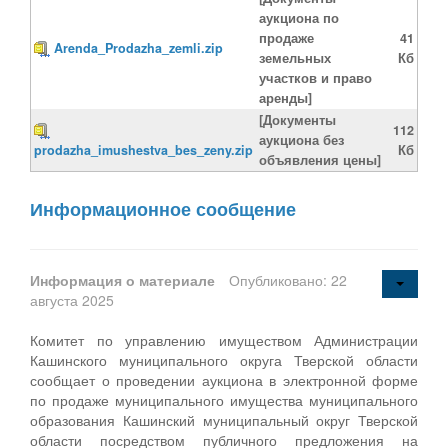
аукциона по
продаже
41
Arenda_Prodazha_zemli.zip
земельных
Кб
участков и право
аренды]
[Документы
112
аукциона без
prodazha_imushestva_bes_zeny.zip
Кб
объявления цены]
Информационное сообщение
Информация о материале
Опубликовано: 22
августа 2025
Комитет по управлению имуществом Администрации
Кашинского муниципального округа Тверской области
сообщает о проведении аукциона в электронной форме
по продаже муниципального имущества муниципального
образования Кашинский муниципальный округ Тверской
области посредством публичного предложения на