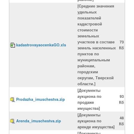
[Cредние значения
удельных
показателей
кадастровой
стоимости
земельных
участков в составе
73
kadastrovayaocenkaGO.xls
земель населенных
Кб
пунктов по
муниципальным
районам,
городским
округам, Тверской
области.]
[Документы
аукциона по
93
Prodazha_imuschestva.zip
продаже
Кб
имущества]
[Документы
48
Arenda_imuschestva.zip
аукциона по
Кб
аренде имущества]
[Документы