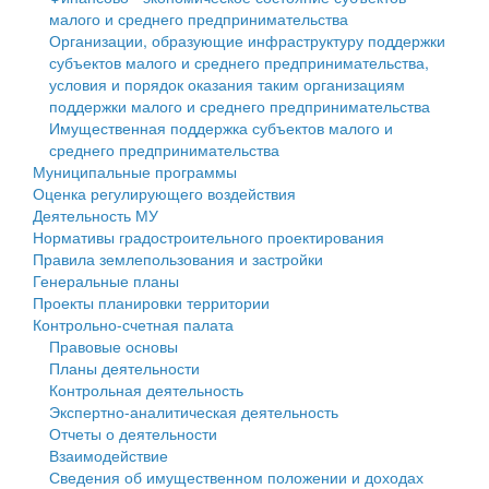
малого и среднего предпринимательства
Персональные данные
Организации, образующие инфраструктуру поддержки
субъектов малого и среднего предпринимательства,
Оценка регулирующего воздействия
условия и порядок оказания таким организациям
поддержки малого и среднего предпринимательства
Деятельность МУ
Имущественная поддержка субъектов малого и
среднего предпринимательства
Нормативы градостроительного проектирования
Муниципальные программы
Оценка регулирующего воздействия
Правила землепользования и застройки
Деятельность МУ
Нормативы градостроительного проектирования
Генеральные планы
Правила землепользования и застройки
Генеральные планы
Проекты планировки территории
Проекты планировки территории
Контрольно-счетная палата
Собрание депутатов
Правовые основы
Планы деятельности
Городское поселение
Контрольная деятельность
Экспертно-аналитическая деятельность
Сельские поселения
Отчеты о деятельности
Взаимодействие
Сведения об имущественном положении и доходах