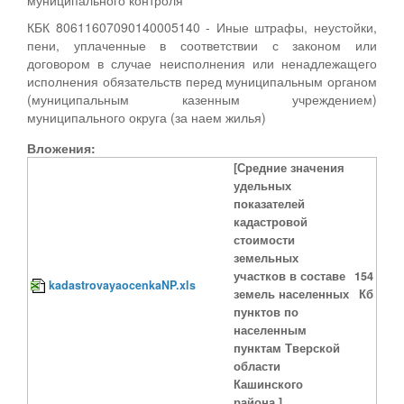
КБК 80611607090140005140 - Иные штрафы, неустойки,
пени, уплаченные в соответствии с законом или
договором в случае неисполнения или ненадлежащего
исполнения обязательств перед муниципальным органом
(муниципальным казенным учреждением)
муниципального округа (за наем жилья)
Вложения:
[Средние значения
удельных
показателей
кадастровой
стоимости
земельных
участков в составе
154
kadastrovayaocenkaNP.xls
земель населенных
Кб
пунктов по
населенным
пунктам Тверской
области
Кашинского
района.]