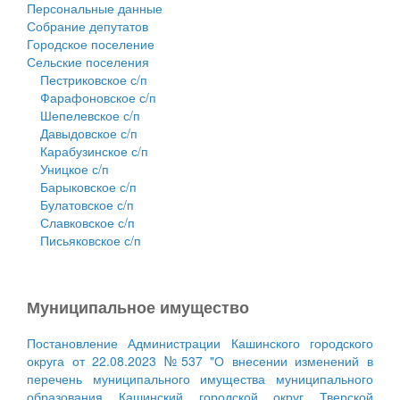
Персональные данные
Собрание депутатов
Городское поселение
Сельские поселения
Пестриковское с/п
Фарафоновское с/п
Шепелевское с/п
Давыдовское с/п
Карабузинское с/п
Уницкое с/п
Барыковское с/п
Булатовское с/п
Славковское с/п
Письяковское с/п
Муниципальное имущество
Постановление Администрации Кашинского городского
округа от 22.08.2023 №537 "О внесении изменений в
перечень муниципального имущества муниципального
образования Кашинский городской округ Тверской