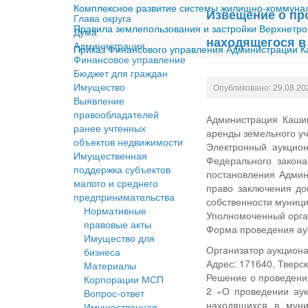
Комплексное развитие системы жилищно-коммуналь
Извещение о пр
Глава округа
Правила землепользования и застройки Верхнетро
Дума
находящегося в
Администрация
Приказ Финансового управления Администрации Ка
Финансовое управление
Бюджет для граждан
Имущество
Опубликовано: 29.08.20
Выявление
правообладателей
Администрация Кашин
ранее учтенных
аренды земельного уч
объектов недвижимости
Электронный аукцион
Имущественная
Федерального закон
поддержка субъектов
постановления Админ
малого и среднего
право заключения до
предпринимательства
собственности муници
Нормативные
Уполномоченный орга
правовые акты
Форма проведения аук
Имущество для
Организатор аукциона
бизнеса
Адрес: 171640, Тверск
Материалы
Решение о проведении
Корпорации МСП
2 «О проведении аук
Вопрос-ответ
находящихся в муни
Имущественная