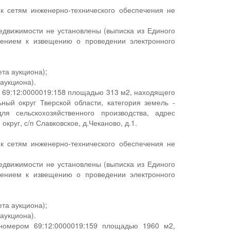
 к сетям инженерно-технического обеспечения не
едвижимости не установлены (выписка из Единого
жением к извещению о проведении электронного
ета аукциона);
аукциона).
м 69:12:0000019:158 площадью 313 м2, находящего
ый округ Тверской области, категория земель -
я сельскохозяйственного производства, адрес
руг, с/п Славковское, д.Чеканово, д.1.
 к сетям инженерно-технического обеспечения не
едвижимости не установлены (выписка из Единого
жением к извещению о проведении электронного
ета аукциона);
аукциона).
 номером 69:12:0000019:159 площадью 1960 м2,