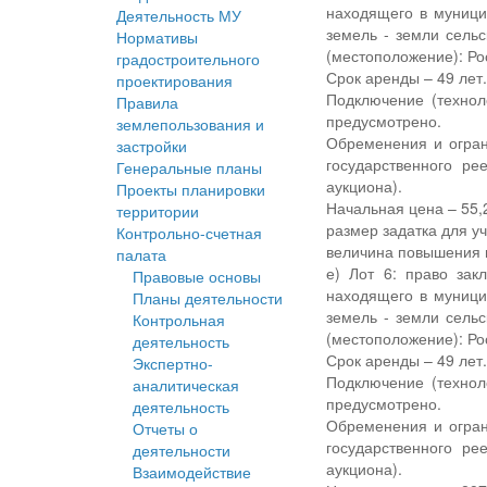
находящего в муници
Деятельность МУ
земель - земли сельс
Нормативы
(местоположение): Ро
градостроительного
Срок аренды – 49 лет
проектирования
Подключение (технол
Правила
предусмотрено.
землепользования и
Обременения и огран
застройки
государственного р
Генеральные планы
аукциона).
Проекты планировки
Начальная цена – 55,2
территории
размер задатка для уч
Контрольно-счетная
величина повышения н
палата
е) Лот 6: право зак
Правовые основы
находящего в муници
Планы деятельности
земель - земли сельс
Контрольная
(местоположение): Ро
деятельность
Срок аренды – 49 лет
Экспертно-
Подключение (технол
аналитическая
предусмотрено.
деятельность
Обременения и огран
Отчеты о
государственного р
деятельности
аукциона).
Взаимодействие