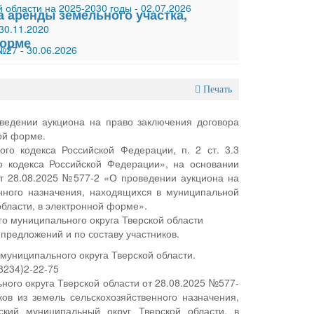
 области на 2025-2030 годы
-
02.07.2026
 аренды земельного участка,
30.11.2020
форме
 №27
-
30.06.2026
Печать
ведении аукциона на право заключения договора
ой форме.
ого кодекса Российской Федерации, п. 2 ст. 3.3
 кодекса Российской Федерации», на основании
от 28.08.2025 №577-2 «О проведении аукциона на
енного назначения, находящихся в муниципальной
бласти, в электронной форме».
 муниципального округа Тверской области
предложений и по составу участников.
униципального округа Тверской области.
48234)2-22-75
ого округа Тверской области от 28.08.2025 №577-
ов из земель сельскохозяйственного назначения,
кий муниципальный округ Тверской области, в