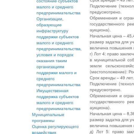
состояние субъектов
Подключение (технол
малого и среднего
предусмотрено.
предпринимательства
Обременения и огран
Организации,
государственного р
образующие
аукциона).
инфраструктуру
Начальная цена – 45,4
поддержки субъектов
размер задатка для уч
малого и среднего
величина повышения н
предпринимательства,
г) Лот 4: право закл
условия и порядок
в муниципальной соб
оказания таким
земли сельскохозяй
организациям
(местоположение): Ро
поддержки малого и
Срок аренды – 49 лет
среднего
Подключение (технол
предпринимательства
предусмотрено.
Имущественная
Обременения и огран
поддержка субъектов
государственного р
малого и среднего
аукциона).
предпринимательства
Начальная цена – 8,38
Муниципальные
размер задатка для уч
программы
величина повышения н
Оценка регулирующего
д) Лот 5: право за
воздействия