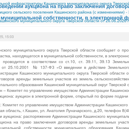
ной инфраструктуры Кашинского муниципального округа Тверской
оведении аукциона на право заключения договора
ицкого сельского поселения Кашинского района (с изменениями)
-
 муниципальной собственности, в электронной 
шинского муниципального округа Тверской области от 26.06.2026
25, 15:03
ского муниципального округа Тверской области сообщает о про
астка, находящегося в муниципальной собственности, в электронн
 проводится в соответствии со ст.10, ст. 39.11, 39.13 Земельн
а от 25.10.2001 № 137-ФЗ «О введении в действие Земельного
истрации Кашинского муниципального округа Тверской области 
говоров аренды земельных участков из земель сельскохозяйств
пального образования Кашинский муниципальный округ Тверской о
н – Комитет по управлению имуществом Администрации Кашинского
циона: аукцион в электронной форме, открытый по форме подачи 
: Комитет по управлению имуществом Администрации Кашинского м
ая область, г.Кашин, ул. Анатолия Луначарского, д.20, телефон 8(
 аукциона: распоряжение Администрации Кашинского муниципальн
циона на право заключения договоров аренды земельных участк
ципальной собственности муниципального образования Кашинс