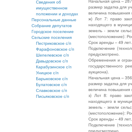
Начальная цена – 287,
Сведения об
размер задатка для уч
имущественном
величина повышения н
положении и доходах
ж) Лот 7: право зак
Персональные данные
находящего в муници
Собрание депутатов
земель - земли сельс
Городское поселение
(местоположение): Ро
Сельские поселения
Срок аренды – 49 лет
Пестриковское с/п
Подключение (технол
Фарафоновское с/п
предусмотрено.
Шепелевское с/п
Обременения и огран
Давыдовское с/п
государственного р
Карабузинское с/п
аукциона).
Уницкое с/п
Начальная цена – 356,
Барыковское с/п
размер задатка для уч
Булатовское с/п
величина повышения н
Славковское с/п
з) Лот 8: право за
Письяковское с/п
находящего в муници
земель - земли сельс
(местоположение): Ро
Срок аренды – 49 лет
Подключение (технол
предусмотрено.