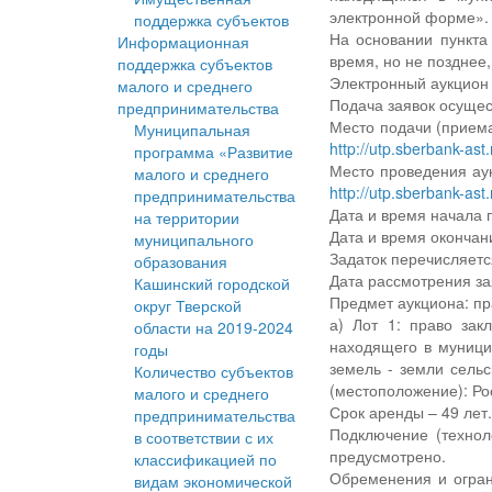
электронной форме».
поддержка субъектов
На основании пункта
Информационная
время, но не позднее,
поддержка субъектов
Электронный аукцион 
малого и среднего
Подача заявок осущес
предпринимательства
Место подачи (прием
Муниципальная
http://utp.sberbank-ast.
программа «Развитие
Место проведения ау
малого и среднего
http://utp.sberbank-ast.
предпринимательства
Дата и время начала п
на территории
Дата и время окончани
муниципального
Задаток перечисляетс
образования
Дата рассмотрения зая
Кашинский городской
Предмет аукциона: пр
округ Тверской
а) Лот 1: право зак
области на 2019-2024
находящего в муници
годы
земель - земли сельс
Количество субъектов
(местоположение): Ро
малого и среднего
Срок аренды – 49 лет
предпринимательства
Подключение (технол
в соответствии с их
предусмотрено.
классификацией по
Обременения и огран
видам экономической