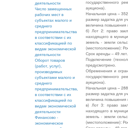
государственного р
деятельности
аукциона).
Число замещенных
Начальная цена – 352,
рабочих мест в
размер задатка для уч
субъектах малого и
величина повышения н
среднего
б) Лот 2: право зак
предпринимательства
находящего в муници
в соответствии с их
земель - земли сельс
классификацией по
(местоположение): Ро
видам экономической
Срок аренды – 49 лет
деятельности
Подключение (технол
Оборот товаров
предусмотрено.
(работ, услуг),
Обременения и огран
производимых
государственного р
субъектами малого и
аукциона).
среднего
Начальная цена – 288,
предпринимательства,
размер задатка для уч
в соответствии с их
величина повышения н
классификацией по
в) Лот 3: право за
видам экономической
находящего в муници
деятельности
земель - земли сельс
Финансово -
(местоположение): Ро
экономическое
Срок аренды – 49 лет