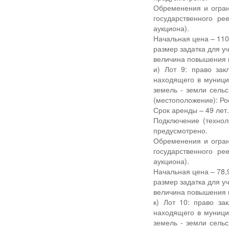
Обременения и огран
государственного р
аукциона).
Начальная цена – 110,
размер задатка для уч
величина повышения н
и) Лот 9: право за
находящего в муници
земель - земли сельс
(местоположение): Ро
Срок аренды – 49 лет
Подключение (технол
предусмотрено.
Обременения и огран
государственного р
аукциона).
Начальная цена – 78,9
размер задатка для уч
величина повышения н
к) Лот 10: право за
находящего в муници
земель - земли сельс