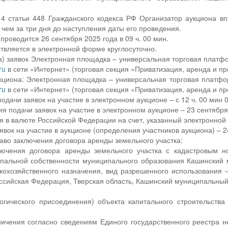
 4 статьи 448 Гражданского кодекса РФ Организатор аукциона вп
 чем за три дня до наступления даты его проведения.
проводится 26 сентября 2025 года в 09 ч. 00 мин.
твляется в электронной форме круглосуточно.
а) заявок Электронная площадка – универсальная торговая платф
ru
в сети «Интернет» (торговая секция «Приватизация, аренда и пр
кциона: Электронная площадка – универсальная торговая платф
ru
в сети «Интернет» (торговая секция «Приватизация, аренда и пр
одачи заявок на участие в электронном аукционе – с 12 ч. 00 мин 0
я подачи заявок на участие в электронном аукционе – 23 сентября 2
я в валюте Российской Федерации на счет, указанный электронной п
вок на участие в аукционе (определения участников аукциона) – 2
аво заключения договора аренды земельного участка:
лючения договора аренды земельного участка с кадастровым 
пальной собственности муниципального образования Кашинский м
кохозяйственного назначения, вид разрешенного использования 
ссийская Федерация, Тверская область, Кашинский муниципальный ок
.
огического присоединения) объекта капитального строительства
ичения согласно сведениям Единого государственного реестра н