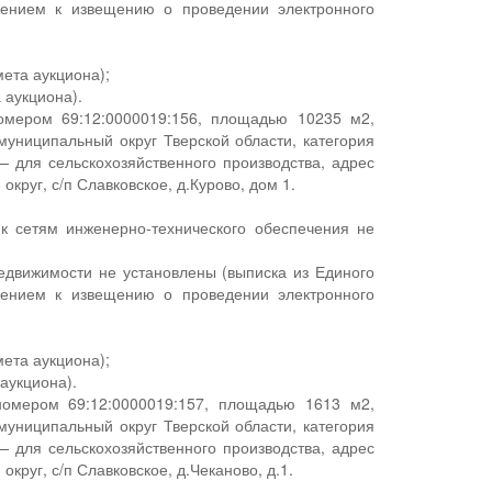
жением к извещению о проведении электронного
мета аукциона);
 аукциона).
номером 69:12:0000019:156, площадью 10235 м2,
униципальный округ Тверской области, категория
— для сельскохозяйственного производства, адрес
руг, с/п Славковское, д.Курово, дом 1.
 к сетям инженерно-технического обеспечения не
едвижимости не установлены (выписка из Единого
жением к извещению о проведении электронного
мета аукциона);
аукциона).
номером 69:12:0000019:157, площадью 1613 м2,
униципальный округ Тверской области, категория
— для сельскохозяйственного производства, адрес
руг, с/п Славковское, д.Чеканово, д.1.