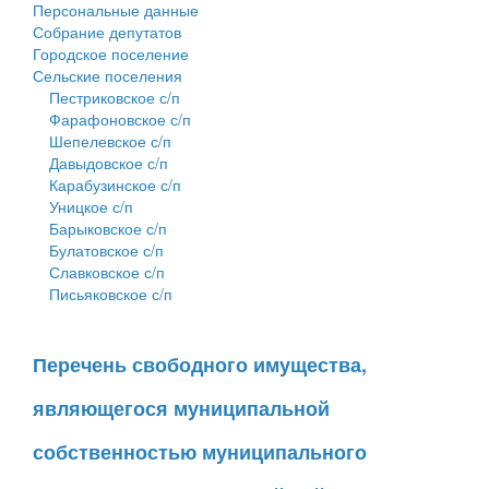
Персональные данные
Собрание депутатов
Городское поселение
Сельские поселения
Пестриковское с/п
Фарафоновское с/п
Шепелевское с/п
Давыдовское с/п
Карабузинское с/п
Уницкое с/п
Барыковское с/п
Булатовское с/п
Славковское с/п
Письяковское с/п
Перечень свободного имущества,
являющегося муниципальной
собственностью муниципального