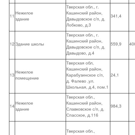
Тверская обл., г.
Нежилое
Кашинский район,
11
341,4
здание
Давыдовское с/п, д.
Лобково, д.3
Тверская обл., г.
Кашинский район,
12
Здание школы
559,9
40
Давыдовское с/п, д.
Давыдово, д.4
Тверская обл,
Кашинский район,
Нежилое
13
Карабузинское с/п,
24,1
помещение
д. Фалево ,ул.
Школьная, д.4, пом.1
Тверская обл.,
Нежилое
Кашинский район,
14
984,3
здание
Славковское с/п, д.
Спасское, д.116
Тверская обл.,