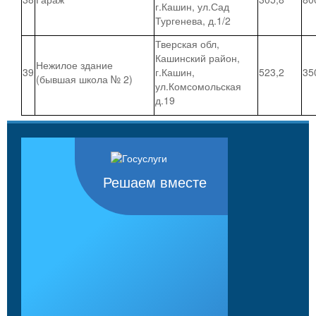
г.Кашин, ул.Сад
Тургенева, д.1/2
Тверская обл,
Кашинский район,
Нежилое здание
39
г.Кашин,
523,2
35
(бывшая школа № 2)
ул.Комсомольская
д.19
Решаем вместе