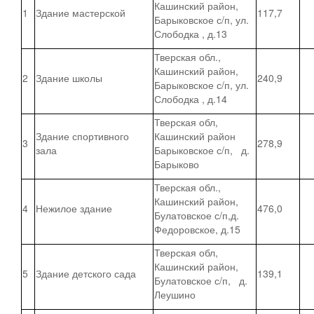
Кашинский район,
1
Здание мастерской
117,7
Барыковское с/п, ул.
Слободка , д.13
Тверская обл.,
Кашинский район,
2
Здание школы
240,9
Барыковское с/п, ул.
Слободка , д.14
Тверская обл,
Здание спортивного
Кашинский район
3
278,9
зала
Барыковское с/п, д.
Барыково
Тверская обл.,
Кашинский район,
4
Нежилое здание
476,0
Булатовское с/п,д.
Федоровское, д.15
Тверская обл,
Кашинский район,
5
Здание детского сада
139,1
Булатовское с/п, д.
Леушино