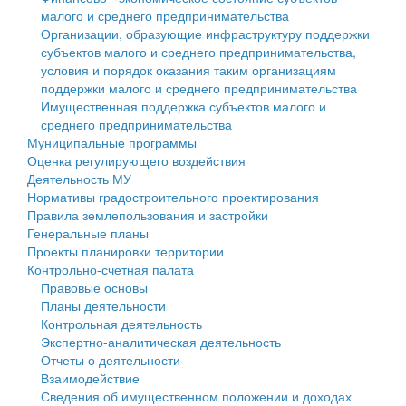
малого и среднего предпринимательства
Персональные данные
Организации, образующие инфраструктуру поддержки
субъектов малого и среднего предпринимательства,
Оценка регулирующего воздействия
условия и порядок оказания таким организациям
поддержки малого и среднего предпринимательства
Деятельность МУ
Имущественная поддержка субъектов малого и
среднего предпринимательства
Нормативы градостроительного проектирования
Муниципальные программы
Оценка регулирующего воздействия
Правила землепользования и застройки
Деятельность МУ
Нормативы градостроительного проектирования
Генеральные планы
Правила землепользования и застройки
Генеральные планы
Проекты планировки территории
Проекты планировки территории
Контрольно-счетная палата
Собрание депутатов
Правовые основы
Планы деятельности
Городское поселение
Контрольная деятельность
Экспертно-аналитическая деятельность
Сельские поселения
Отчеты о деятельности
Взаимодействие
Сведения об имущественном положении и доходах