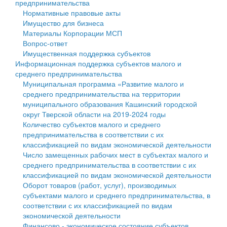
предпринимательства
Нормативные правовые акты
Государственные услуги
Символика
муниципального округа Тверской области
Финансовое управление
Имущество для бизнеса
Материалы Корпорации МСП
Промышленность и АПК
Устав
Администрация Кашинского муниципального округа
Бюджет для граждан
Вопрос-ответ
Имущественная поддержка субъектов
Экономика и бизнес
Гостям округа
Тверской области
Имущество
Информационная поддержка субъектов малого и
среднего предпринимательства
...
Туризм
Управление сельскими территориями
Выявление правообладателей ранее учтенных
Муниципальная программа «Развитие малого и
среднего предпринимательства на территории
Культура
Открытые данные
объектов недвижимости
муниципального образования Кашинский городской
округ Тверской области на 2019-2024 годы
Образование
Работа с обращениями граждан
Имущественная поддержка субъектов малого и
Количество субъектов малого и среднего
предпринимательства в соответствии с их
Здравоохранение
Муниципальный контроль
среднего предпринимательства
классификацией по видам экономической деятельности
Число замещенных рабочих мест в субъектах малого и
Социальная защита
Муниципальные услуги
Информационная поддержка субъектов малого и
среднего предпринимательства в соответствии с их
классификацией по видам экономической деятельности
Фотоальбом
Проекты административных регламентов
среднего предпринимательства
Оборот товаров (работ, услуг), производимых
субъектами малого и среднего предпринимательства, в
Антимонопольный комплаенс
Муниципальные программы
соответствии с их классификацией по видам
экономической деятельности
Противодействие коррупции
Контрольно-счетная палата
Финансово - экономическое состояние субъектов