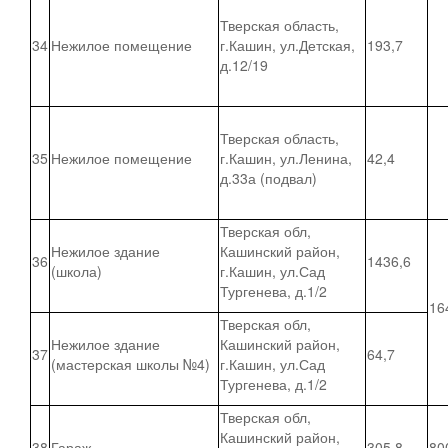
Тверская область,
34
Нежилое помещение
г.Кашин, ул.Детская,
193,7
д.12/19
Тверская область,
35
Нежилое помещение
г.Кашин, ул.Ленина,
42,4
д.33а (подвал)
Тверская обл,
Нежилое здание
Кашинский район,
36
1436,6
(школа)
г.Кашин, ул.Сад
Тургенева, д.1/2
16
Тверская обл,
Нежилое здание
Кашинский район,
37
64,7
(мастерская школы №4)
г.Кашин, ул.Сад
Тургенева, д.1/2
Тверская обл,
Кашинский район,
38
Гараж
305,8
80