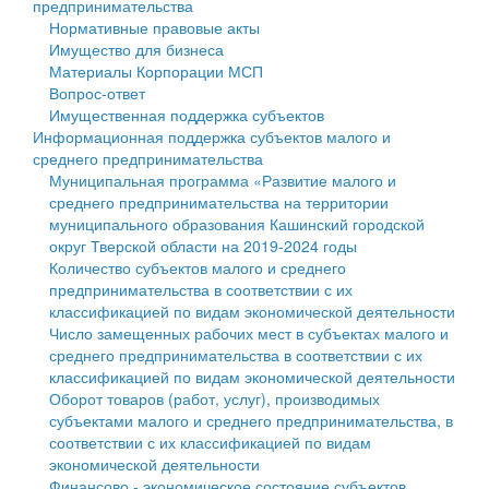
предпринимательства
Нормативные правовые акты
Государственные услуги
Символика
муниципального округа Тверской области
Финансовое управление
Имущество для бизнеса
Материалы Корпорации МСП
Промышленность и АПК
Устав
Администрация Кашинского муниципального округа
Бюджет для граждан
Вопрос-ответ
Имущественная поддержка субъектов
Экономика и бизнес
Гостям округа
Тверской области
Имущество
Информационная поддержка субъектов малого и
среднего предпринимательства
...
Туризм
Управление сельскими территориями
Выявление правообладателей ранее учтенных
Муниципальная программа «Развитие малого и
среднего предпринимательства на территории
Культура
Открытые данные
объектов недвижимости
муниципального образования Кашинский городской
округ Тверской области на 2019-2024 годы
Образование
Работа с обращениями граждан
Имущественная поддержка субъектов малого и
Количество субъектов малого и среднего
предпринимательства в соответствии с их
Здравоохранение
Муниципальный контроль
среднего предпринимательства
классификацией по видам экономической деятельности
Число замещенных рабочих мест в субъектах малого и
Социальная защита
Муниципальные услуги
Информационная поддержка субъектов малого и
среднего предпринимательства в соответствии с их
классификацией по видам экономической деятельности
Фотоальбом
Проекты административных регламентов
среднего предпринимательства
Оборот товаров (работ, услуг), производимых
субъектами малого и среднего предпринимательства, в
Антимонопольный комплаенс
Муниципальные программы
соответствии с их классификацией по видам
экономической деятельности
Противодействие коррупции
Контрольно-счетная палата
Финансово - экономическое состояние субъектов