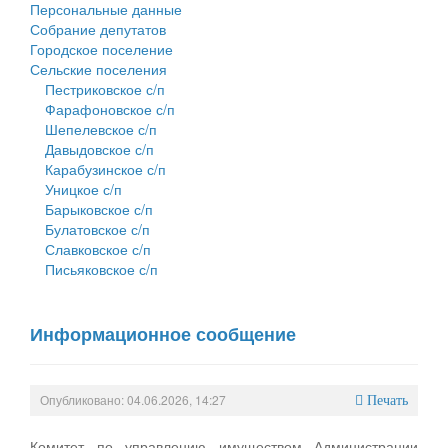
Персональные данные
Собрание депутатов
Городское поселение
Сельские поселения
Пестриковское с/п
Фарафоновское с/п
Шепелевское с/п
Давыдовское с/п
Карабузинское с/п
Уницкое с/п
Барыковское с/п
Булатовское с/п
Славковское с/п
Письяковское с/п
Информационное сообщение
Опубликовано: 04.06.2026, 14:27
Печать
Комитет по управлению имуществом Администрации