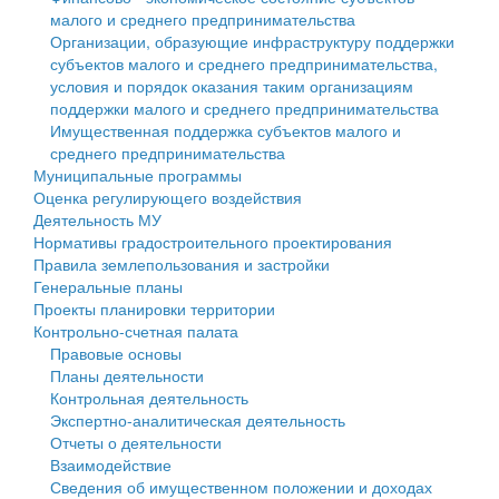
малого и среднего предпринимательства
Персональные данные
Организации, образующие инфраструктуру поддержки
субъектов малого и среднего предпринимательства,
Оценка регулирующего воздействия
условия и порядок оказания таким организациям
поддержки малого и среднего предпринимательства
Деятельность МУ
Имущественная поддержка субъектов малого и
среднего предпринимательства
Нормативы градостроительного проектирования
Муниципальные программы
Оценка регулирующего воздействия
Правила землепользования и застройки
Деятельность МУ
Нормативы градостроительного проектирования
Генеральные планы
Правила землепользования и застройки
Генеральные планы
Проекты планировки территории
Проекты планировки территории
Контрольно-счетная палата
Собрание депутатов
Правовые основы
Планы деятельности
Городское поселение
Контрольная деятельность
Экспертно-аналитическая деятельность
Сельские поселения
Отчеты о деятельности
Взаимодействие
Сведения об имущественном положении и доходах