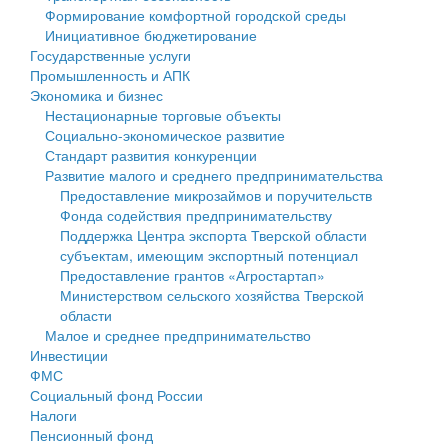
Формирование комфортной городской среды
Государственные услуги
Символика
муниципального округа Тверской области
Финансовое управление
Инициативное бюджетирование
Государственные услуги
Промышленность и АПК
Устав
Администрация Кашинского муниципального округа
Бюджет для граждан
Промышленность и АПК
Экономика и бизнес
Экономика и бизнес
Гостям округа
Тверской области
Имущество
Нестационарные торговые объекты
Социально-экономическое развитие
...
Туризм
Управление сельскими территориями
Выявление правообладателей ранее учтенных
Стандарт развития конкуренции
Развитие малого и среднего предпринимательства
Культура
Открытые данные
объектов недвижимости
Предоставление микрозаймов и поручительств
Фонда содействия предпринимательству
Образование
Работа с обращениями граждан
Имущественная поддержка субъектов малого и
Поддержка Центра экспорта Тверской области
субъектам, имеющим экспортный потенциал
Здравоохранение
Муниципальный контроль
среднего предпринимательства
Предоставление грантов «Агростартап»
Министерством сельского хозяйства Тверской
Социальная защита
Муниципальные услуги
Информационная поддержка субъектов малого и
области
Малое и среднее предпринимательство
Фотоальбом
Проекты административных регламентов
среднего предпринимательства
Инвестиции
ФМС
Антимонопольный комплаенс
Муниципальные программы
Социальный фонд России
Налоги
Противодействие коррупции
Контрольно-счетная палата
Пенсионный фонд