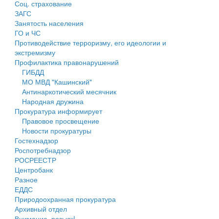
Соц. страхование
Персональные данные
ЗАГС
Занятость населения
Оценка регулирующего воздействия
ГО и ЧС
Противодействие терроризму, его идеологии и
Деятельность МУ
экстремизму
Профилактика правонарушений
Нормативы градостроительного проектирования
ГИБДД
МО МВД "Кашинский"
Правила землепользования и застройки
Антинаркотический месячник
Народная дружина
Генеральные планы
Прокуратура информирует
Правовое просвещение
Проекты планировки территории
Новости прокуратуры
Гостехнадзор
Собрание депутатов
Роспотребнадзор
РОСРЕЕСТР
Городское поселение
Центробанк
Разное
Сельские поселения
ЕДДС
Природоохранная прокуратура
Архивный отдел
Внимание, розыск!