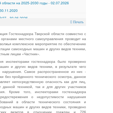
 области на 2025-2030 годы
-
02.07.2026
30.11.2020
 №27
-
30.06.2026
Печать
кция Гостехнадзора Тверской области совместно с
 органами местного самоуправления проводит на
волжья комплексное мероприятие по обеспечению
атации самоходных машин и других видов техники,
тным лицам «Частник».
ия инспекторами гостехнадзора было проверено
шин и других видов техники, в результате чего
 нарушения. Самое распространенное из них -
ки без пройденного технического осмотра, данное
вляет непосредственную опасность как для лиц,
 данной техникой, так и для других участников
ия. Кроме того, инспекторами гостехнадзора
редостережения о недопустимости нарушения
бований в области технического состояния и
ходных машин и других видов техники, проведено
еских визитов в отношении граждан и 726