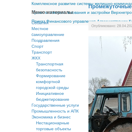
Комплексное развитие системы жилищно-коммуналь
Промежуточные 
Меню материалы
Правила землепользования и застройки Верхнетро
Приказ Финансового управления Администрации Ка
События
Опубликовано: 28.04.20
Местное
cамоуправление
Поздравления
Спорт
Транспорт
ЖКХ
Транспортная
безопасность
Формирование
комфортной
городской среды
Инициативное
бюджетирование
Государственные услуги
Промышленность и АПК
Экономика и бизнес
Нестационарные
торговые объекты