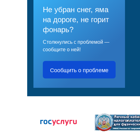
Не убран снег, яма
на дороге, не горит
фонарь?
Столкнулись с проблемой —
сообщите о ней!
Сообщить о проблеме