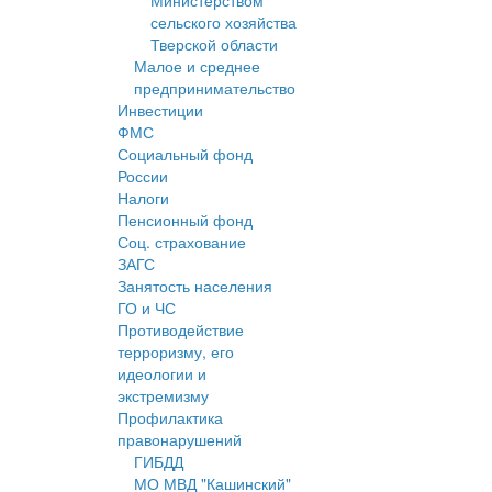
Министерством
сельского хозяйства
Тверской области
Малое и среднее
предпринимательство
Инвестиции
ФМС
Социальный фонд
России
Налоги
Пенсионный фонд
Соц. страхование
ЗАГС
Занятость населения
ГО и ЧС
Противодействие
терроризму, его
идеологии и
экстремизму
Профилактика
правонарушений
ГИБДД
МО МВД "Кашинский"