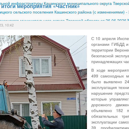
ной инфраструктуры Кашинского муниципального округа Тверской
итоги мероприятия «Частник»
ицкого сельского поселения Кашинского района (с изменениями)
-
шинского муниципального округа Тверской области от 26.06.2026
23, 10:42
С 10 апреля Инспе
органами ГИБДД и
территории Верхне
безопасной эксплу
принадлежащих час
В ходе мероприят
499 самоходных ма
было выявлено 24
эксплуатация техни
нарушение предста
которые управляют
дорожного движен
объявлено 182 п
обязательных тре
эксплуатации само
39 профилактич