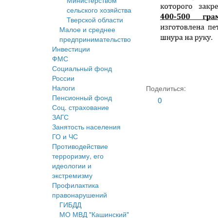
Министерством
сельского хозяйства
Тверской области
Малое и среднее
предпринимательство
Инвестиции
ФМС
Социальный фонд
России
Налоги
Поделиться:
Пенсионный фонд
0
Соц. страхование
ЗАГС
Занятость населения
ГО и ЧС
Противодействие
терроризму, его
идеологии и
экстремизму
Профилактика
правонарушений
ГИБДД
МО МВД "Кашинский"