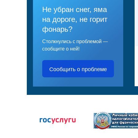
Не убран снег, яма
на дороге, не горит
фонарь?
Столкнулись с проблемой —
сообщите о ней!
Сообщить о проблеме