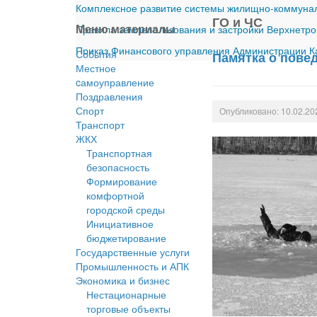
Комплексное развитие системы жилищно-коммуналь
ГО и ЧС
Меню материалы
Правила землепользования и застройки Верхнетро
Приказ Финансового управления Администрации Ка
События
Памятка о пове
Местное
cамоуправление
Поздравления
Спорт
Опубликовано: 10.02.20
Транспорт
ЖКХ
Транспортная
безопасность
Формирование
комфортной
городской среды
Инициативное
бюджетирование
Государственные услуги
Промышленность и АПК
Экономика и бизнес
Нестационарные
торговые объекты