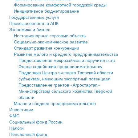
Формирование комфортной городской среды
Государственные услуги
Символика
муниципального округа Тверской области
Финансовое управление
Инициативное бюджетирование
Государственные услуги
Промышленность и АПК
Устав
Администрация Кашинского муниципального округа
Бюджет для граждан
Промышленность и АПК
Экономика и бизнес
Экономика и бизнес
Гостям округа
Тверской области
Имущество
Нестационарные торговые объекты
Социально-экономическое развитие
...
Туризм
Управление сельскими территориями
Выявление правообладателей ранее учтенных
Стандарт развития конкуренции
Развитие малого и среднего предпринимательства
Культура
Открытые данные
объектов недвижимости
Предоставление микрозаймов и поручительств
Фонда содействия предпринимательству
Образование
Работа с обращениями граждан
Имущественная поддержка субъектов малого и
Поддержка Центра экспорта Тверской области
субъектам, имеющим экспортный потенциал
Здравоохранение
Муниципальный контроль
среднего предпринимательства
Предоставление грантов «Агростартап»
Министерством сельского хозяйства Тверской
Социальная защита
Муниципальные услуги
Информационная поддержка субъектов малого и
области
Малое и среднее предпринимательство
Фотоальбом
Проекты административных регламентов
среднего предпринимательства
Инвестиции
ФМС
Антимонопольный комплаенс
Муниципальные программы
Социальный фонд России
Налоги
Противодействие коррупции
Контрольно-счетная палата
Пенсионный фонд