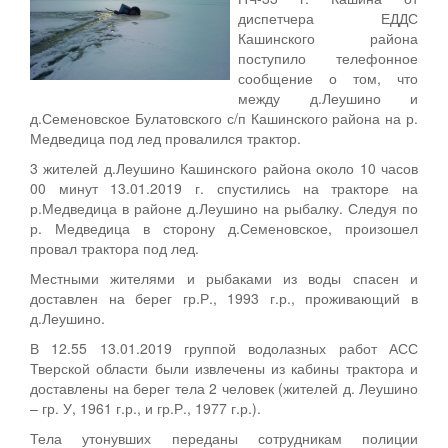
диспетчера ЕДДС
Кашинского района
поступило телефонное
сообщение о том, что
между д.Леушино и
д.Семеновское Булатовского с/п Кашинского района на р.
Медведица под лед провалился трактор.
3 жителей д.Леушино Кашинского района около 10 часов
00 минут 13.01.2019 г. спустились на тракторе на
р.Медведица в районе д.Леушино на рыбалку. Следуя по
р. Медведица в сторону д.Семеновское, произошел
провал трактора под лед.
Местными жителями и рыбаками из воды спасен и
доставлен на берег гр.Р., 1993 г.р., проживающий в
д.Леушино.
В 12.55 13.01.2019 группой водолазных работ АСС
Тверской области были извлечены из кабины трактора и
доставлены на берег тела 2 человек (жителей д. Леушино
– гр. У, 1961 г.р., и гр.Р., 1977 г.р.).
Тела утонувших переданы сотрудникам полиции