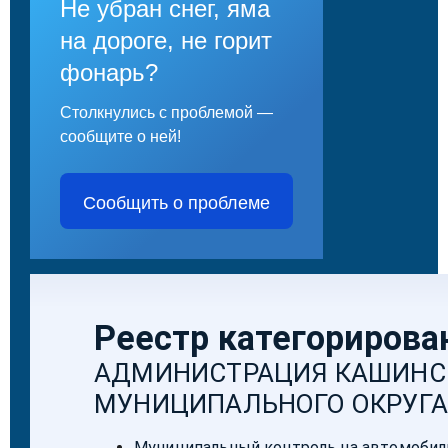
Не убран снег, яма
на дороге, не горит
фонарь?
Столкнулись с проблемой —
сообщите о ней!
Сообщить о проблеме