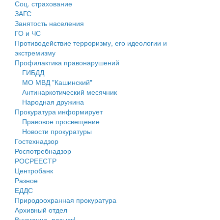
Соц. страхование
Персональные данные
ЗАГС
Занятость населения
Оценка регулирующего воздействия
ГО и ЧС
Противодействие терроризму, его идеологии и
Деятельность МУ
экстремизму
Профилактика правонарушений
Нормативы градостроительного проектирования
ГИБДД
МО МВД "Кашинский"
Правила землепользования и застройки
Антинаркотический месячник
Народная дружина
Генеральные планы
Прокуратура информирует
Правовое просвещение
Проекты планировки территории
Новости прокуратуры
Гостехнадзор
Собрание депутатов
Роспотребнадзор
РОСРЕЕСТР
Городское поселение
Центробанк
Разное
Сельские поселения
ЕДДС
Природоохранная прокуратура
Архивный отдел
Внимание, розыск!