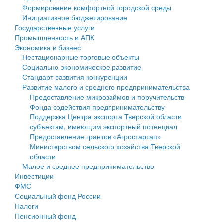
Формирование комфортной городской среды
Государственные услуги
Символика
муниципального округа Тверской области
Финансовое управление
Инициативное бюджетирование
Государственные услуги
Промышленность и АПК
Устав
Администрация Кашинского муниципального округа
Бюджет для граждан
Промышленность и АПК
Экономика и бизнес
Экономика и бизнес
Гостям округа
Тверской области
Имущество
Нестационарные торговые объекты
Социально-экономическое развитие
...
Туризм
Управление сельскими территориями
Выявление правообладателей ранее учтенных
Стандарт развития конкуренции
Развитие малого и среднего предпринимательства
Культура
Открытые данные
объектов недвижимости
Предоставление микрозаймов и поручительств
Фонда содействия предпринимательству
Образование
Работа с обращениями граждан
Имущественная поддержка субъектов малого и
Поддержка Центра экспорта Тверской области
субъектам, имеющим экспортный потенциал
Здравоохранение
Муниципальный контроль
среднего предпринимательства
Предоставление грантов «Агростартап»
Министерством сельского хозяйства Тверской
Социальная защита
Муниципальные услуги
Информационная поддержка субъектов малого и
области
Малое и среднее предпринимательство
Фотоальбом
Проекты административных регламентов
среднего предпринимательства
Инвестиции
ФМС
Антимонопольный комплаенс
Муниципальные программы
Социальный фонд России
Налоги
Противодействие коррупции
Контрольно-счетная палата
Пенсионный фонд