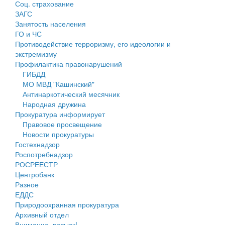
Соц. страхование
Персональные данные
ЗАГС
Занятость населения
Оценка регулирующего воздействия
ГО и ЧС
Противодействие терроризму, его идеологии и
Деятельность МУ
экстремизму
Профилактика правонарушений
Нормативы градостроительного проектирования
ГИБДД
МО МВД "Кашинский"
Правила землепользования и застройки
Антинаркотический месячник
Народная дружина
Генеральные планы
Прокуратура информирует
Правовое просвещение
Проекты планировки территории
Новости прокуратуры
Гостехнадзор
Собрание депутатов
Роспотребнадзор
РОСРЕЕСТР
Городское поселение
Центробанк
Разное
Сельские поселения
ЕДДС
Природоохранная прокуратура
Архивный отдел
Внимание, розыск!