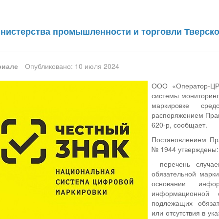
истерства промышленности и торговли Тверско
риале
Опубликовано: 10 июля 2024
ООО «Оператор-ЦР
системы мониторинг
маркировке сре
распоряжением Прав
620-р, сообщает.
Постановлением Пра
№ 1944 утверждены:
- перечень случа
обязательной марк
основании инфо
информационной 
подлежащих обязат
или отсутствия в у