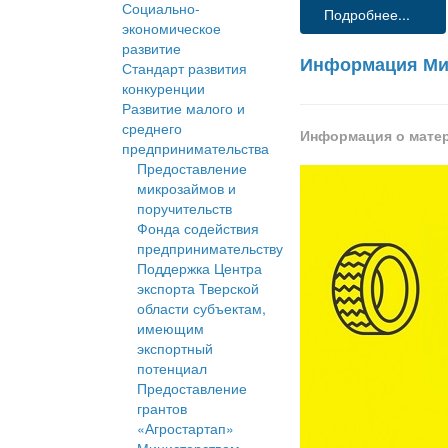
Социально-
Подробнее...
экономическое
развитие
Информация Мин
Стандарт развития
конкуренции
Развитие малого и
среднего
Информация о мате
предпринимательства
Предоставление
микрозаймов и
поручительств
Фонда содействия
предпринимательству
Поддержка Центра
экспорта Тверской
области субъектам,
имеющим
экспортный
потенциал
Предоставление
грантов
«Агростартап»