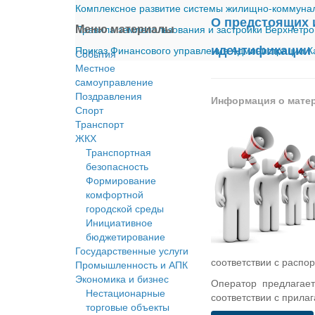
Комплексное развитие системы жилищно-коммуналь
О предстоящих 
Меню материалы
Правила землепользования и застройки Верхнетро
идентификации 
Приказ Финансового управления Администрации Ка
События
Местное
cамоуправление
Поздравления
Информация о мате
Спорт
Транспорт
ЖКХ
Транспортная
безопасность
Формирование
комфортной
городской среды
Инициативное
бюджетирование
Государственные услуги
соответствии с распо
Промышленность и АПК
Экономика и бизнес
Оператор предлагае
Нестационарные
соответствии с прила
торговые объекты