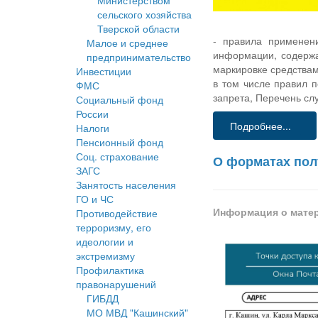
Министерством
сельского хозяйства
Тверской области
- правила применен
Малое и среднее
информации, содержа
предпринимательство
маркировке средства
Инвестиции
в том числе правил 
ФМС
запрета, Перечень слу
Социальный фонд
России
Подробнее...
Налоги
Пенсионный фонд
Соц. страхование
О форматах пол
ЗАГС
Занятость населения
ГО и ЧС
Информация о мате
Противодействие
терроризму, его
идеологии и
экстремизму
Профилактика
правонарушений
ГИБДД
МО МВД "Кашинский"