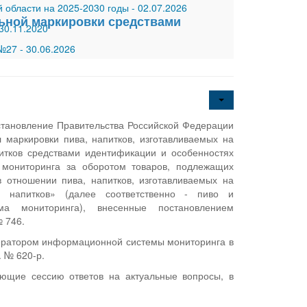
 области на 2025-2030 годы
-
02.07.2026
льной маркировки средствами
30.11.2020
 №27
-
30.06.2026
остановление Правительства Российской Федерации
маркировки пива, напитков, изготавливаемых на
итков средствами идентификации и особенностях
 мониторинга за оборотом товаров, подлежащих
 отношении пива, напитков, изготавливаемых на
х напитков» (далее соответственно - пиво и
ма мониторинга), внесенные постановлением
№ 746.
ератором информационной системы мониторинга в
. № 620-р.
ющие сессию ответов на актуальные вопросы, в