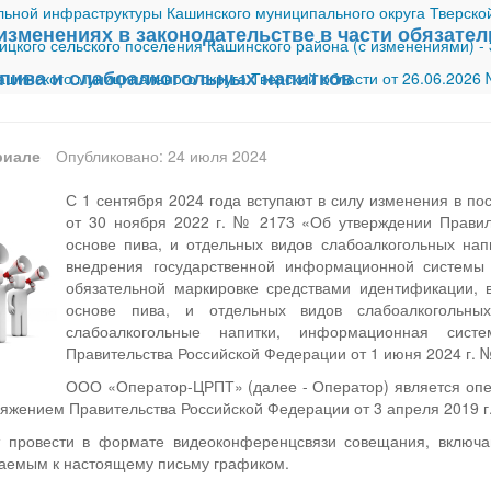
ной инфраструктуры Кашинского муниципального округа Тверской
изменениях в законодательстве в части обязате
ицкого сельского поселения Кашинского района (с изменениями)
-
пива и слабоалкогольных напитков
шинского муниципального округа Тверской области от 26.06.2026
риале
Опубликовано: 24 июля 2024
С 1 сентября 2024 года вступают в силу изменения в п
от 30 ноября 2022 г. № 2173 «Об утверждении Правил 
основе пива, и отдельных видов слабоалкогольных нап
внедрения государственной информационной системы
обязательной маркировке средствами идентификации, в
основе пива, и отдельных видов слабоалкогольны
слабоалкогольные напитки, информационная систе
Правительства Российской Федерации от 1 июня 2024 г. 
ООО «Оператор-ЦРПТ» (далее - Оператор) является оп
ряжением Правительства Российской Федерации от 3 апреля 2019 г
т провести в формате видеоконференцсвязи совещания, включа
гаемым к настоящему письму графиком.