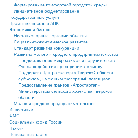
Формирование комфортной городской среды
Государственные услуги
Символика
муниципального округа Тверской области
Финансовое управление
Инициативное бюджетирование
Государственные услуги
Промышленность и АПК
Устав
Администрация Кашинского муниципального округа
Бюджет для граждан
Промышленность и АПК
Экономика и бизнес
Экономика и бизнес
Гостям округа
Тверской области
Имущество
Нестационарные торговые объекты
Социально-экономическое развитие
...
Туризм
Управление сельскими территориями
Выявление правообладателей ранее учтенных
Стандарт развития конкуренции
Развитие малого и среднего предпринимательства
Культура
Открытые данные
объектов недвижимости
Предоставление микрозаймов и поручительств
Фонда содействия предпринимательству
Образование
Работа с обращениями граждан
Имущественная поддержка субъектов малого и
Поддержка Центра экспорта Тверской области
субъектам, имеющим экспортный потенциал
Здравоохранение
Муниципальный контроль
среднего предпринимательства
Предоставление грантов «Агростартап»
Министерством сельского хозяйства Тверской
Социальная защита
Муниципальные услуги
Информационная поддержка субъектов малого и
области
Малое и среднее предпринимательство
Фотоальбом
Проекты административных регламентов
среднего предпринимательства
Инвестиции
ФМС
Антимонопольный комплаенс
Муниципальные программы
Социальный фонд России
Налоги
Противодействие коррупции
Контрольно-счетная палата
Пенсионный фонд