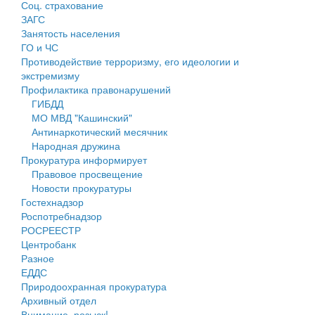
Соц. страхование
Персональные данные
ЗАГС
Занятость населения
Оценка регулирующего воздействия
ГО и ЧС
Противодействие терроризму, его идеологии и
Деятельность МУ
экстремизму
Профилактика правонарушений
Нормативы градостроительного проектирования
ГИБДД
МО МВД "Кашинский"
Правила землепользования и застройки
Антинаркотический месячник
Народная дружина
Генеральные планы
Прокуратура информирует
Правовое просвещение
Проекты планировки территории
Новости прокуратуры
Гостехнадзор
Собрание депутатов
Роспотребнадзор
РОСРЕЕСТР
Городское поселение
Центробанк
Разное
Сельские поселения
ЕДДС
Природоохранная прокуратура
Архивный отдел
Внимание, розыск!