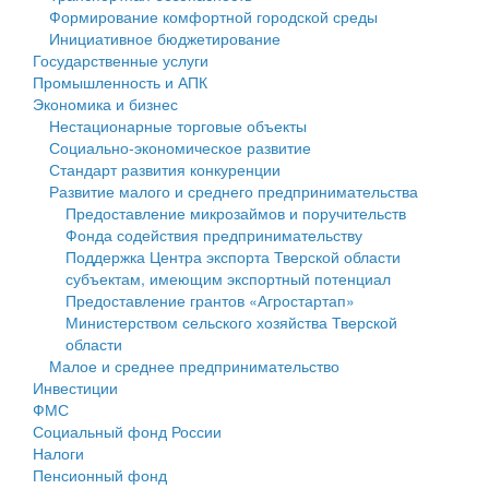
Формирование комфортной городской среды
Государственные услуги
Символика
муниципального округа Тверской области
Финансовое управление
Инициативное бюджетирование
Государственные услуги
Промышленность и АПК
Устав
Администрация Кашинского муниципального округа
Бюджет для граждан
Промышленность и АПК
Экономика и бизнес
Экономика и бизнес
Гостям округа
Тверской области
Имущество
Нестационарные торговые объекты
Социально-экономическое развитие
...
Туризм
Управление сельскими территориями
Выявление правообладателей ранее учтенных
Стандарт развития конкуренции
Развитие малого и среднего предпринимательства
Культура
Открытые данные
объектов недвижимости
Предоставление микрозаймов и поручительств
Фонда содействия предпринимательству
Образование
Работа с обращениями граждан
Имущественная поддержка субъектов малого и
Поддержка Центра экспорта Тверской области
субъектам, имеющим экспортный потенциал
Здравоохранение
Муниципальный контроль
среднего предпринимательства
Предоставление грантов «Агростартап»
Министерством сельского хозяйства Тверской
Социальная защита
Муниципальные услуги
Информационная поддержка субъектов малого и
области
Малое и среднее предпринимательство
Фотоальбом
Проекты административных регламентов
среднего предпринимательства
Инвестиции
ФМС
Антимонопольный комплаенс
Муниципальные программы
Социальный фонд России
Налоги
Противодействие коррупции
Контрольно-счетная палата
Пенсионный фонд