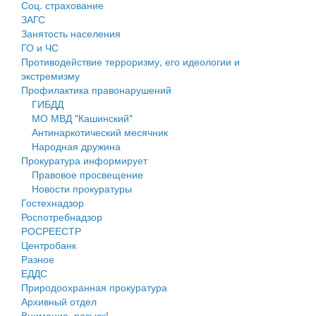
Соц. страхование
Персональные данные
ЗАГС
Занятость населения
Оценка регулирующего воздействия
ГО и ЧС
Противодействие терроризму, его идеологии и
Деятельность МУ
экстремизму
Профилактика правонарушений
Нормативы градостроительного проектирования
ГИБДД
МО МВД "Кашинский"
Правила землепользования и застройки
Антинаркотический месячник
Народная дружина
Генеральные планы
Прокуратура информирует
Правовое просвещение
Проекты планировки территории
Новости прокуратуры
Гостехнадзор
Собрание депутатов
Роспотребнадзор
РОСРЕЕСТР
Городское поселение
Центробанк
Разное
Сельские поселения
ЕДДС
Природоохранная прокуратура
Архивный отдел
Внимание, розыск!