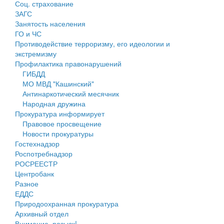
Соц. страхование
Персональные данные
ЗАГС
Занятость населения
Оценка регулирующего воздействия
ГО и ЧС
Противодействие терроризму, его идеологии и
Деятельность МУ
экстремизму
Профилактика правонарушений
Нормативы градостроительного проектирования
ГИБДД
МО МВД "Кашинский"
Правила землепользования и застройки
Антинаркотический месячник
Народная дружина
Генеральные планы
Прокуратура информирует
Правовое просвещение
Проекты планировки территории
Новости прокуратуры
Гостехнадзор
Собрание депутатов
Роспотребнадзор
РОСРЕЕСТР
Городское поселение
Центробанк
Разное
Сельские поселения
ЕДДС
Природоохранная прокуратура
Архивный отдел
Внимание, розыск!