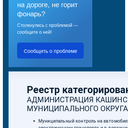
на дороге, не горит
фонарь?
Столкнулись с проблемой —
сообщите о ней!
Сообщить о проблеме