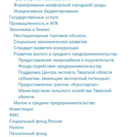
Формирование комфортной городской среды
Государственные услуги
Символика
муниципального округа Тверской области
Финансовое управление
Инициативное бюджетирование
Государственные услуги
Промышленность и АПК
Устав
Администрация Кашинского муниципального округа
Бюджет для граждан
Промышленность и АПК
Экономика и бизнес
Экономика и бизнес
Гостям округа
Тверской области
Имущество
Нестационарные торговые объекты
Социально-экономическое развитие
...
Туризм
Управление сельскими территориями
Выявление правообладателей ранее учтенных
Стандарт развития конкуренции
Развитие малого и среднего предпринимательства
Культура
Открытые данные
объектов недвижимости
Предоставление микрозаймов и поручительств
Фонда содействия предпринимательству
Образование
Работа с обращениями граждан
Имущественная поддержка субъектов малого и
Поддержка Центра экспорта Тверской области
субъектам, имеющим экспортный потенциал
Здравоохранение
Муниципальный контроль
среднего предпринимательства
Предоставление грантов «Агростартап»
Министерством сельского хозяйства Тверской
Социальная защита
Муниципальные услуги
Информационная поддержка субъектов малого и
области
Малое и среднее предпринимательство
Фотоальбом
Проекты административных регламентов
среднего предпринимательства
Инвестиции
ФМС
Антимонопольный комплаенс
Муниципальные программы
Социальный фонд России
Налоги
Противодействие коррупции
Контрольно-счетная палата
Пенсионный фонд