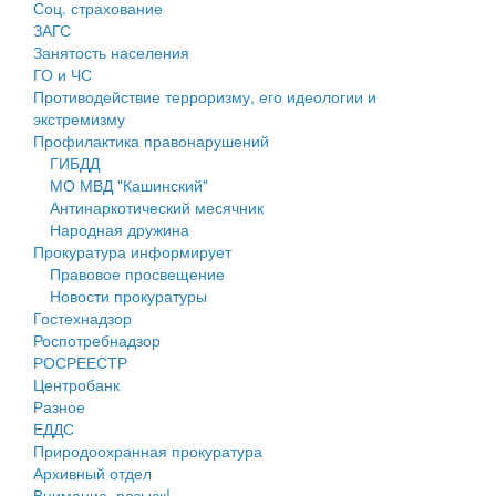
Соц. страхование
Персональные данные
ЗАГС
Занятость населения
Оценка регулирующего воздействия
ГО и ЧС
Противодействие терроризму, его идеологии и
Деятельность МУ
экстремизму
Профилактика правонарушений
Нормативы градостроительного проектирования
ГИБДД
МО МВД "Кашинский"
Правила землепользования и застройки
Антинаркотический месячник
Народная дружина
Генеральные планы
Прокуратура информирует
Правовое просвещение
Проекты планировки территории
Новости прокуратуры
Гостехнадзор
Собрание депутатов
Роспотребнадзор
РОСРЕЕСТР
Городское поселение
Центробанк
Разное
Сельские поселения
ЕДДС
Природоохранная прокуратура
Архивный отдел
Внимание, розыск!