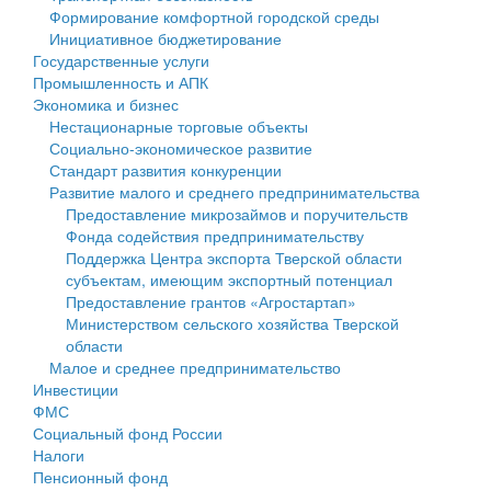
Формирование комфортной городской среды
Государственные услуги
Символика
муниципального округа Тверской области
Финансовое управление
Инициативное бюджетирование
Государственные услуги
Промышленность и АПК
Устав
Администрация Кашинского муниципального округа
Бюджет для граждан
Промышленность и АПК
Экономика и бизнес
Экономика и бизнес
Гостям округа
Тверской области
Имущество
Нестационарные торговые объекты
Социально-экономическое развитие
...
Туризм
Управление сельскими территориями
Выявление правообладателей ранее учтенных
Стандарт развития конкуренции
Развитие малого и среднего предпринимательства
Культура
Открытые данные
объектов недвижимости
Предоставление микрозаймов и поручительств
Фонда содействия предпринимательству
Образование
Работа с обращениями граждан
Имущественная поддержка субъектов малого и
Поддержка Центра экспорта Тверской области
субъектам, имеющим экспортный потенциал
Здравоохранение
Муниципальный контроль
среднего предпринимательства
Предоставление грантов «Агростартап»
Министерством сельского хозяйства Тверской
Социальная защита
Муниципальные услуги
Информационная поддержка субъектов малого и
области
Малое и среднее предпринимательство
Фотоальбом
Проекты административных регламентов
среднего предпринимательства
Инвестиции
ФМС
Антимонопольный комплаенс
Муниципальные программы
Социальный фонд России
Налоги
Противодействие коррупции
Контрольно-счетная палата
Пенсионный фонд